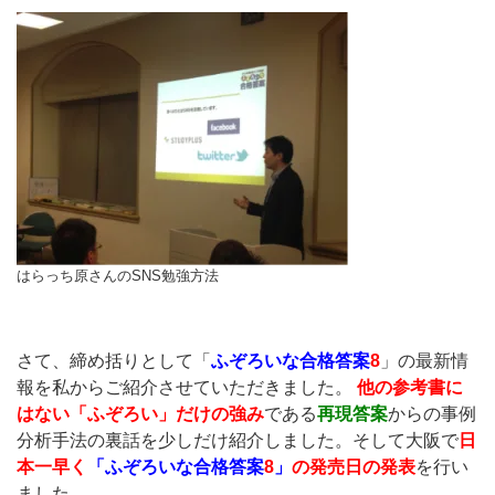
はらっち原さんのSNS勉強方法
さて、締め括りとして「
ふぞろいな合格答案
8
」の最新情
報を私からご紹介させていただきました。
他の参考書に
はない「ふぞろい」だけの強み
である
再現答案
からの事例
分析手法の裏話を少しだけ紹介しました。そして大阪で
日
本一早く
「ふぞろいな合格答案
8
」
の発売日
の発表
を行い
ました。