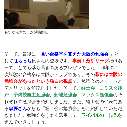
あすか先輩の二次試験解法
そして、最後に「
高い合格率を支えた大阪の勉強会
」と
して
はらっち
原さんの登場です。
事例Ｉ分析リーダ
だけあ
って、とても落ち着きのあるプレゼンでした。 昨年の二
次試験の合格率は大阪がトップであり、その
影には大阪の
勉強会があったという独自の視点
で、勉強会のメリットと
デメリットを解説しました。そして、
経士会
、
コミスタ神
戸
、
予備校自主勉強会
、
船場勉強会
、
マックス勉強会
のそ
れぞれの勉強会を紹介しました。また、経士会の代表であ
る
森藤
さ
ん
からも「経士会の勉強会」をご紹介していただ
きました。勉強会をうまく活用して、
ライバルの一歩先
を
進んでいきましょう。