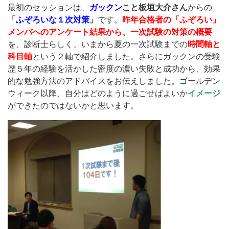
最初のセッションは、
ガックン
こと板垣大介さん
からの
「
ふぞろいな１次対策
」
です。
昨年合格者の「ふぞろい」
メンバへのアンケート結果から、一次試験の対策の概要
を、診断士らしく、いまから夏の一次試験までの
時間軸と
科目軸
という２軸で紹介しました。さらにガックンの受験
歴５年の経験を活かした密度の濃い失敗と成功から、効果
的な勉強方法のアドバイスをお伝えしました。ゴールデン
ウィーク以降、自分はどのように過ごせばよいか
イメージ
ができたのではないかと思います。