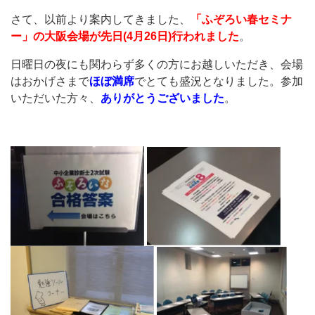
さて、以前より案内してきました、
「ふぞろい春セミナ
ー」の大阪会場が先日
(4
月
26
日
)
行われました
。
日曜日の夜にも関わらず多くの方にお越しいただき、会場
はおかげさまで
ほぼ満席
でとても盛況となりました。参加
いただいた方々、
ありがとうございました
。