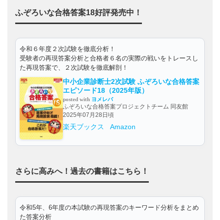
ふぞろいな合格答案18好評発売中！
令和６年度２次試験を徹底分析！
受験者の再現答案分析と合格者６名の実際の戦いをトレースし
た再現答案で、２次試験を徹底解剖！
中小企業診断士2次試験 ふぞろいな合格答案
エピソード18（2025年版）
posted with
ヨメレバ
ふぞろいな合格答案プロジェクトチーム 同友館
2025年07月28日頃
楽天ブックス
Amazon
さらに高みへ！過去の書籍はこちら！
令和5年、6年度の本試験の再現答案のキーワード分析をまとめ
た答案分析