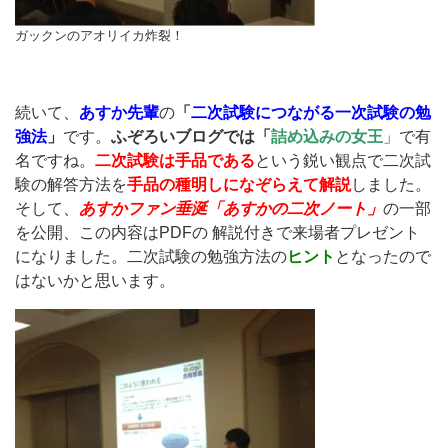
ガックンのアオリイカ炸裂！
続いて、
あすか先輩
の
「
二次試験につながる一次試験の勉
強法
」
です。
ふぞろいブログでは「
詰め込みの女王
」で有
名ですね。
二次試験は手品である
という鋭い観点で二次試
験の解答方法を
手品の種明しになぞらえて解説
しました。
そして、
あすかファン垂涎「あすかの二次ノート」
の一部
を公開、この内容はPDFの 解説付きで来場者プレゼント
になりました。二次試験の勉強方法の
ヒント
となったので
はないかと思います。