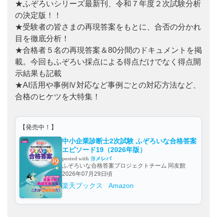
★ふぞろいシリーズ最新刊、令和７年度２次試験分析
の決定版！！
★受験者の皆さまの再現答案をもとに、合否の分かれ
目を徹底分析！
★合格者５名の再現答案＆80分間のドキュメントを掲
載。今回もふぞろい採点による得点だけでなく得点開
示結果も記載
★AI活用や事例Ⅳ対応など事例ごとの対応方法など、
合格のヒケツを大特集！
【発売中！】
中小企業診断士2次試験 ふぞろいな合格答案
エピソード19（2026年版）
posted with
ヨメレバ
ふぞろいな合格答案プロジェクトチーム 同友館
2026年07月29日頃
楽天ブックス
Amazon