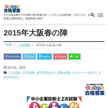
Me
中小企業診断士２次試験の再現答案分析「ふぞろいな合格答案」公式ブログ。合
格者の試験対策法、書籍情報を発信！
2015年大阪春の陣
TOP
１次試験
2015年大阪春の陣
Facebook
Twitter
Hatena
Pocket
LINE
29 4月, 2015
１次試験
,
２次試験
,
多年度生向け
,
試験全般
,
ストレート生向け
,
2
年目生向け