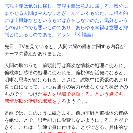
悲観主義は気分に属し、楽観主義は意思に属する。気分に
まかせる人間はみんなふさぎこんでいるものだ。…根本的
には上機嫌などというものは存在しないのだ。気分という
ものはいつでも悪いものであり、あらゆる幸福は意思と抑
制とによるものである。アラン 『幸福論』
先日、TVを見ていると、人間の脳の働きに関する内容が
テーマの番組がありました。
人間の脳のうち、前頭前野は高次な情報の処理に使われ、
偏桃体は感情の処理に使われる。偏桃体が活発になると、
明晰な思考が妨げられる。まさに、試験中に緊張のあまり
真っ白になって、いつも通りの実力が出なくなる状況その
ものです。つけた
実力を現場で発揮する。という点でも、
感情が脳の活動の邪魔をする
ようです。
番組では、このように続きます。前頭前野と偏桃体の連絡
を絶つことで、思考能力に影響しないようにすることがで
きる。これは、訓練で身に付けることができる。具体的な