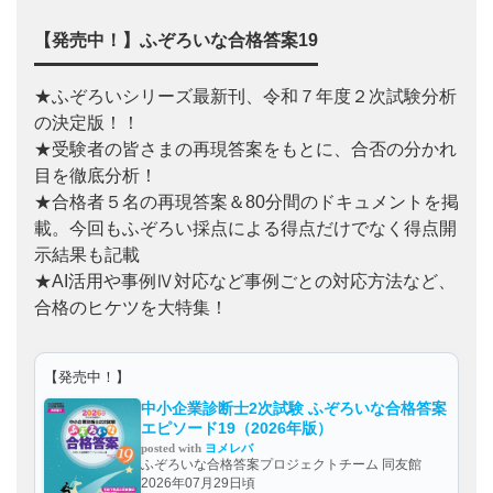
【発売中！】ふぞろいな合格答案19
★ふぞろいシリーズ最新刊、令和７年度２次試験分析
の決定版！！
★受験者の皆さまの再現答案をもとに、合否の分かれ
目を徹底分析！
★合格者５名の再現答案＆80分間のドキュメントを掲
載。今回もふぞろい採点による得点だけでなく得点開
示結果も記載
★AI活用や事例Ⅳ対応など事例ごとの対応方法など、
合格のヒケツを大特集！
【発売中！】
中小企業診断士2次試験 ふぞろいな合格答案
エピソード19（2026年版）
posted with
ヨメレバ
ふぞろいな合格答案プロジェクトチーム 同友館
2026年07月29日頃