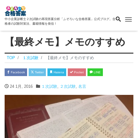
Me
中小企業診断士２次試験の再現答案分析「ふぞろいな合格答案」公式ブログ。合
格者の試験対策法、書籍情報を発信！
【最終メモ】メモのすすめ
TOP
１次試験
【最終メモ】メモのすすめ
Facebook
Twitter
Hatena
Pocket
LINE
24 1月, 2016
１次試験
,
２次試験
,
名言