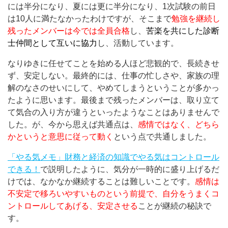
には半分になり、夏には更に半分になり、1次試験の前日
は10人に満たなかったわけですが、そこまで
勉強を継続し
残ったメンバーは今では全員合格
し、
苦楽を共にした診断
士仲間として互いに協力
し、活動しています。
なりゆきに任せてことを始める人ほど悲観的で、長続きせ
ず、安定しない。最終的には、仕事の忙しさや、家族の理
解のなさのせいにして、やめてしまうということが多かっ
たように思います。最後まで残ったメンバーは、取り立て
て気合の入り方が違うといったようなことはありませんで
した。が、今から思えば共通点は、
感情ではなく、どちら
かというと意思に従って動く
という点で共通しました。
「やる気メモ」財務と経済の知識でやる気はコントロール
できる！
で説明したように、気分が一時的に盛り上げるだ
けでは、なかなか継続することは難しいことです。
感情は
不安定で移ろいやすいものという前提で、自分をうまくコ
ントロールしてあげる、安定させる
ことが継続の秘訣で
す。