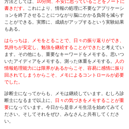
方法としては、
10分間、不安に思っていることをノートに
書きだす。
これにより、情報の処理に不要なアプリケーシ
ョンを終了させることにつながり脳にかかる負荷を減らす
ことができる。実際に、成績がアップするという実験結果
もある。
はらっちは、メモをとることで、日々の振り返りができ、
気持ちが安定し、勉強を継続することができた
と考えてい
ます。その他にも、重要なキーワードをメモする。思いつ
いたアイディアをメモする。測った体重をメモする。
人の
情報処理能力には限界があるからこそ、容易に感情に振り
回されてしまうからこそ、メモによるコントロールが必要
でした。
診断士になってからも、メモは継続しています。むしろ診
断士になるまで以上に、
日々の気づきをメモすることが重
要
になっています。今日から是非メモ生活を始めてみてく
ださい。そしてそれをぜひ、みなさんと共有してくださ
い。