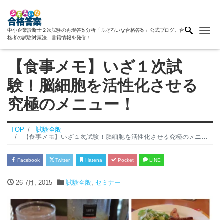
Me
中小企業診断士２次試験の再現答案分析「ふぞろいな合格答案」公式ブログ。合
格者の試験対策法、書籍情報を発信！
【食事メモ】いざ１次試
験！脳細胞を活性化させる
究極のメニュー！
TOP
試験全般
【食事メモ】いざ１次試験！脳細胞を活性化させる究極のメニュー！
Facebook
Twitter
Hatena
Pocket
LINE
26 7月, 2015
試験全般
,
セミナー