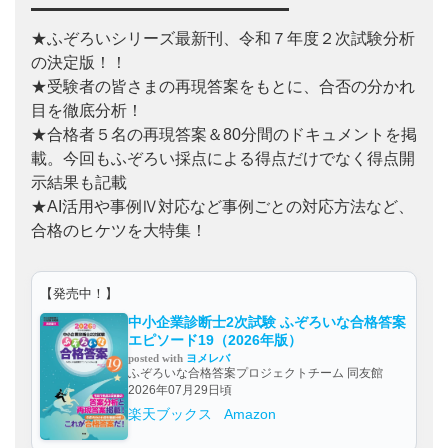
★ふぞろいシリーズ最新刊、令和７年度２次試験分析
の決定版！！
★受験者の皆さまの再現答案をもとに、合否の分かれ
目を徹底分析！
★合格者５名の再現答案＆80分間のドキュメントを掲
載。今回もふぞろい採点による得点だけでなく得点開
示結果も記載
★AI活用や事例Ⅳ対応など事例ごとの対応方法など、
合格のヒケツを大特集！
【発売中！】
中小企業診断士2次試験 ふぞろいな合格答案
エピソード19（2026年版）
posted with
ヨメレバ
ふぞろいな合格答案プロジェクトチーム 同友館
2026年07月29日頃
楽天ブックス
Amazon