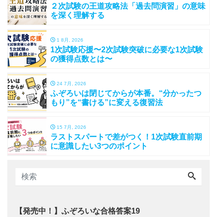
２次試験の王道攻略法「過去問演習」の意味
を深く理解する
1 8月, 2026
1次試験応援〜2次試験突破に必要な1次試験
の獲得点数とは〜
24 7月, 2026
ふぞろいは閉じてからが本番。“分かったつ
もり”を“書ける”に変える復習法
15 7月, 2026
ラストスパートで差がつく！1次試験直前期
に意識したい3つのポイント
【発売中！】ふぞろいな合格答案19