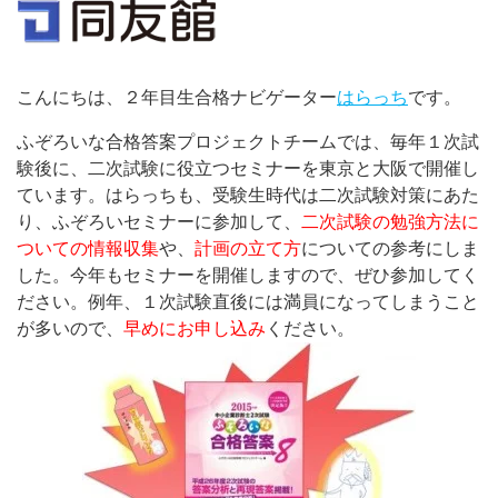
こんにちは、２年目生合格ナビゲーター
はらっち
です。
ふぞろいな合格答案プロジェクトチームでは、毎年１次試
験後に、二次試験に役立つセミナーを東京と大阪で開催し
ています。はらっちも、受験生時代は二次試験対策にあた
り、ふぞろいセミナーに参加して、
二次試験の勉強方法に
ついての情報収集
や、
計画の立て方
についての参考にしま
した。今年もセミナーを開催しますので、ぜひ参加してく
ださい。例年、１次試験直後には満員になってしまうこと
が多いので、
早めにお申し込み
ください。