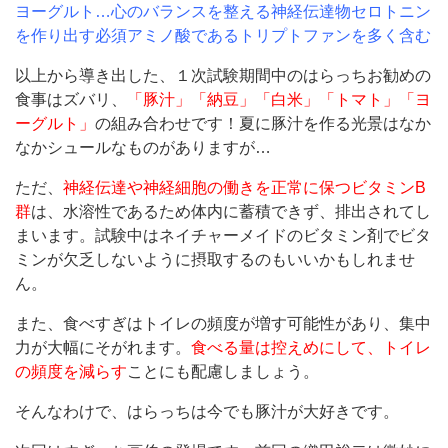
ヨーグルト…心のバランスを整える神経伝達物セロトニン
を作り出す必須アミノ酸であるトリプトファンを多く含む
以上から導き出した、１次試験期間中のはらっちお勧めの
食事はズバリ、
「豚汁」「納豆」「白米」「トマト」「ヨ
ーグルト」
の組み合わせです！夏に豚汁を作る光景はなか
なかシュールなものがありますが…
ただ、
神経伝達や神経細胞の働きを正常に保つビタミンB
群
は、水溶性であるため体内に蓄積できず、排出されてし
まいます。試験中はネイチャーメイドのビタミン剤でビタ
ミンが欠乏しないように摂取するのもいいかもしれませ
ん。
また、食べすぎはトイレの頻度が増す可能性があり、集中
力が大幅にそがれます。
食べる量は控えめにして、トイレ
の頻度を減らす
ことにも配慮しましょう。
そんなわけで、はらっちは今でも豚汁が大好きです。