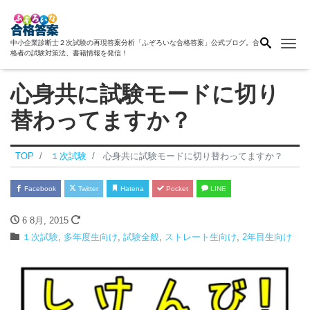
Me
中小企業診断士２次試験の再現答案分析「ふぞろいな合格答案」公式ブログ。合
格者の試験対策法、書籍情報を発信！
心身共に試験モードに切り
替わってますか？
TOP
１次試験
心身共に試験モードに切り替わってますか？
Facebook
Twitter
Hatena
Pocket
LINE
6 8月, 2015
１次試験
,
多年度生向け
,
試験全般
,
ストレート生向け
,
2年目生向け