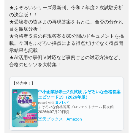
★ふぞろいシリーズ最新刊、令和７年度２次試験分析
の決定版！！
★受験者の皆さまの再現答案をもとに、合否の分かれ
目を徹底分析！
★合格者５名の再現答案＆80分間のドキュメントを掲
載。今回もふぞろい採点による得点だけでなく得点開
示結果も記載
★AI活用や事例Ⅳ対応など事例ごとの対応方法など、
合格のヒケツを大特集！
【発売中！】
中小企業診断士2次試験 ふぞろいな合格答案
エピソード19（2026年版）
posted with
ヨメレバ
ふぞろいな合格答案プロジェクトチーム 同友館
2026年07月29日頃
楽天ブックス
Amazon