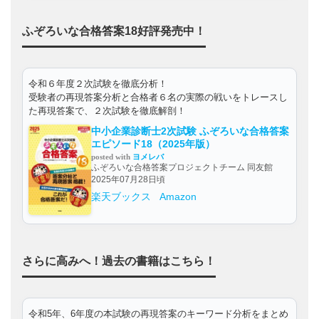
ふぞろいな合格答案18好評発売中！
令和６年度２次試験を徹底分析！
受験者の再現答案分析と合格者６名の実際の戦いをトレースし
た再現答案で、２次試験を徹底解剖！
中小企業診断士2次試験 ふぞろいな合格答案
エピソード18（2025年版）
posted with
ヨメレバ
ふぞろいな合格答案プロジェクトチーム 同友館
2025年07月28日頃
楽天ブックス
Amazon
さらに高みへ！過去の書籍はこちら！
令和5年、6年度の本試験の再現答案のキーワード分析をまとめ