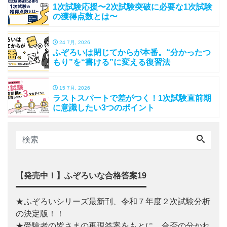
1次試験応援〜2次試験突破に必要な1次試験
の獲得点数とは〜
24 7月, 2026
ふぞろいは閉じてからが本番。“分かったつ
もり”を“書ける”に変える復習法
15 7月, 2026
ラストスパートで差がつく！1次試験直前期
に意識したい3つのポイント
【発売中！】ふぞろいな合格答案19
★ふぞろいシリーズ最新刊、令和７年度２次試験分析
の決定版！！
★受験者の皆さまの再現答案をもとに、合否の分かれ