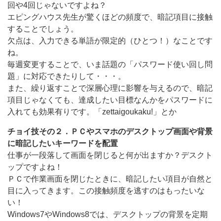
回や4回じゃないですよね？
エピングハウス先生が驚くほどの頻度で、暗記項目に接触
することでしょう。
欠点は、入力できる単語が限定的（ひとつ！）なことです
ね。
毎週変更することで、いま話題の「パスワード使い回し問
題」に対応できたりして・・・。
また、繰り返すことで深層心理に影響を与えるので、暗記
項目じゃなくても、達成したい目標なんかをパスワードに
入れても効果有りです。「zettaigoukaku!」とか
チョイ技その２．ＰＣやスマホのデスクトップ画面や背景
に暗記したいキーワードを配置
仕事が一段落して画面を閉じると何が出ますか？デスクト
ップですよね！
ＰＣで作業画面を閉じたときに、暗記したい項目が自然と
目に入ってきます。この接触頻度を逃すのはもったいな
い！
Windows7やWindows8では、デスクトップの背景を定期