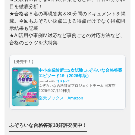
目を徹底分析！
★合格者５名の再現答案＆80分間のドキュメントを掲
載。今回もふぞろい採点による得点だけでなく得点開
示結果も記載
★AI活用や事例Ⅳ対応など事例ごとの対応方法など、
合格のヒケツを大特集！
【発売中！】
中小企業診断士2次試験 ふぞろいな合格答案
エピソード19（2026年版）
posted with
ヨメレバ
ふぞろいな合格答案プロジェクトチーム 同友館
2026年07月29日頃
楽天ブックス
Amazon
ふぞろいな合格答案18好評発売中！