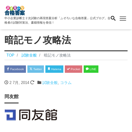
Me
中小企業診断士２次試験の再現答案分析「ふぞろいな合格答案」公式ブログ。合
格者の試験対策法、書籍情報を発信！
暗記モノ攻略法
TOP
試験全般
暗記モノ攻略法
Facebook
Twitter
Hatena
Pocket
LINE
2 7月, 2014
試験全般
,
コラム
同友館