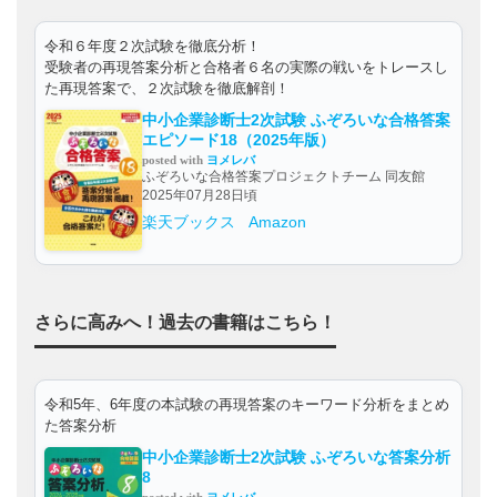
令和６年度２次試験を徹底分析！
受験者の再現答案分析と合格者６名の実際の戦いをトレースし
た再現答案で、２次試験を徹底解剖！
中小企業診断士2次試験 ふぞろいな合格答案
エピソード18（2025年版）
posted with
ヨメレバ
ふぞろいな合格答案プロジェクトチーム 同友館
2025年07月28日頃
楽天ブックス
Amazon
さらに高みへ！過去の書籍はこちら！
令和5年、6年度の本試験の再現答案のキーワード分析をまとめ
た答案分析
中小企業診断士2次試験 ふぞろいな答案分析
8