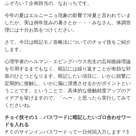
ふぞろい７企画担当の、なおっちです。
今年の夏はエルニーニョ現象の影響で冷夏と言われていま
したが、実は例年並みの暑さとか・・・みなさん、体調管
理には十分お気をつけください。
さて、今日は暗記モノ攻略法についてのチョイ技をご紹介
します。
心理学者のヘルマン・エピングハウス先生の忘却曲線理論
を引用するまでもなく、暗記には繰り返すことが有効な対
策のひとつとなります。暗記したい項目に、いかに頻繁に
定期的に接触し、いかに脳に浸透させるかがポイントとい
うことです。ということで、具体的な接触頻度アップのア
イデアを挙げますので、「へー」と思ったら実行してみて
くださいね。
チョイ技その１．パスワードに暗記したいゴロ合わせワー
ドを入れる
ＰＣのサインインパスワードって一日何回入力します？3