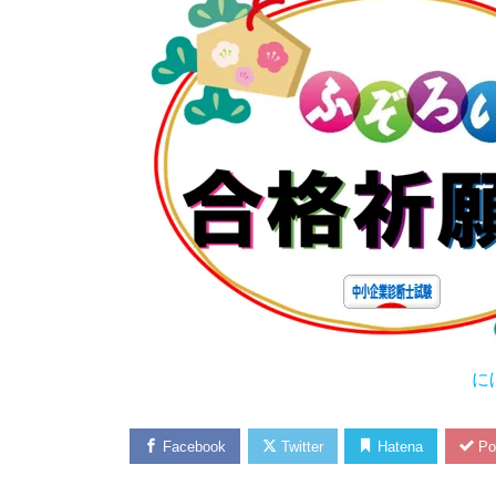
に
Facebook
Twitter
Hatena
Po