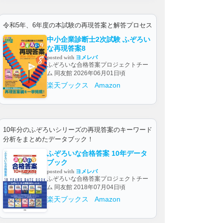
令和5年、6年度の本試験の再現答案と解答プロセス
中小企業診断士2次試験 ふぞろい
な再現答案8
posted with
ヨメレバ
ふぞろいな合格答案プロジェクトチー
ム 同友館 2026年06月01日頃
楽天ブックス
Amazon
10年分のふぞろいシリーズの再現答案のキーワード
分析をまとめたデータブック！
ふぞろいな合格答案 10年データ
ブック
posted with
ヨメレバ
ふぞろいな合格答案プロジェクトチー
ム 同友館 2018年07月04日頃
楽天ブックス
Amazon