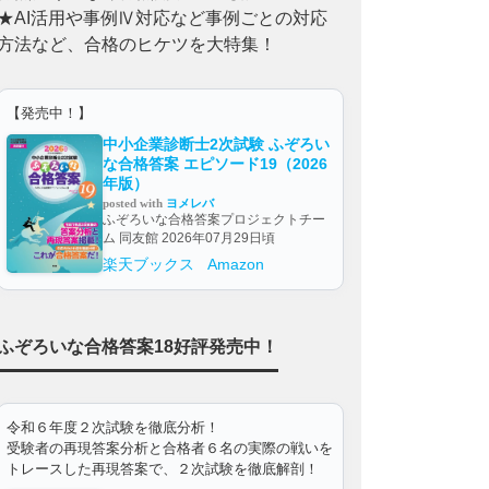
★AI活用や事例Ⅳ対応など事例ごとの対応
方法など、合格のヒケツを大特集！
【発売中！】
中小企業診断士2次試験 ふぞろい
な合格答案 エピソード19（2026
年版）
posted with
ヨメレバ
ふぞろいな合格答案プロジェクトチー
ム 同友館 2026年07月29日頃
楽天ブックス
Amazon
ふぞろいな合格答案18好評発売中！
令和６年度２次試験を徹底分析！
受験者の再現答案分析と合格者６名の実際の戦いを
トレースした再現答案で、２次試験を徹底解剖！