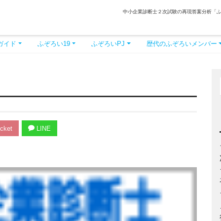
中小企業診断士２次試験の再現答案分析「
ガイド
ふぞろい19
ふぞろいPJ
歴代のふぞろいメンバー
cket
LINE