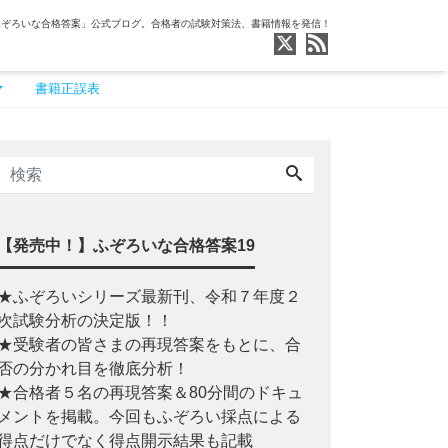
ふぞろいな合格答案」公式ブログ。合格者の試験対策法、書籍情報を発信！
書籍正誤表
【発売中！】ふぞろいな合格答案19
★ふぞろいシリーズ最新刊、令和７年度２
次試験分析の決定版！！
★受験者の皆さまの再現答案をもとに、合
否の分かれ目を徹底分析！
★合格者５名の再現答案＆80分間のドキュ
メントを掲載。今回もふぞろい採点による
得点だけでなく得点開示結果も記載