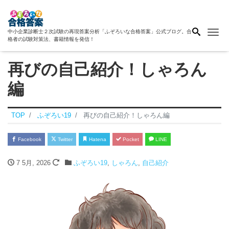
Me
中小企業診断士２次試験の再現答案分析「ふぞろいな合格答案」公式ブログ。合
格者の試験対策法、書籍情報を発信！
再びの自己紹介！しゃろん
編
TOP
ふぞろい19
再びの自己紹介！しゃろん編
Facebook
Twitter
Hatena
Pocket
LINE
7 5月, 2026
ふぞろい19
,
しゃろん
,
自己紹介