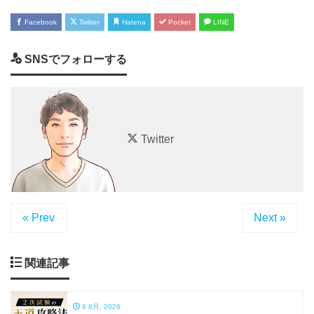
Facebook
Twitter
Hatena
Pocket
LINE
SNSでフォローする
Twitter
« Prev
Next »
関連記事
6 8月, 2026