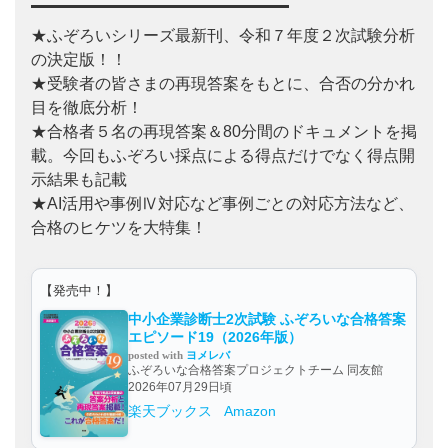
★ふぞろいシリーズ最新刊、令和７年度２次試験分析
の決定版！！
★受験者の皆さまの再現答案をもとに、合否の分かれ
目を徹底分析！
★合格者５名の再現答案＆80分間のドキュメントを掲
載。今回もふぞろい採点による得点だけでなく得点開
示結果も記載
★AI活用や事例Ⅳ対応など事例ごとの対応方法など、
合格のヒケツを大特集！
【発売中！】
中小企業診断士2次試験 ふぞろいな合格答案
エピソード19（2026年版）
posted with
ヨメレバ
ふぞろいな合格答案プロジェクトチーム 同友館
2026年07月29日頃
楽天ブックス
Amazon