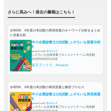
さらに高みへ！過去の書籍はこちら！
令和5年、6年度の本試験の再現答案のキーワード分析をまとめ
た答案分析
中小企業診断士2次試験 ふぞろいな答案分析
8
posted with
ヨメレバ
ふぞろいな合格答案プロジェクトチーム 同友館
2026年06月01日頃
楽天ブックス
Amazon
令和5年、6年度の本試験の再現答案と解答プロセス
中小企業診断士2次試験 ふぞろいな再現答案
8
posted with
ヨメレバ
ふぞろいな合格答案プロジェクトチーム 同友館
2026年06月01日頃