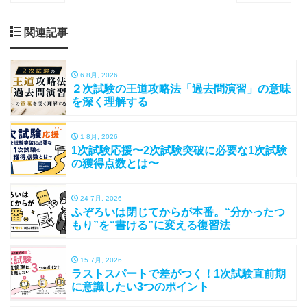
関連記事
6 8月, 2026
２次試験の王道攻略法「過去問演習」の意味
を深く理解する
1 8月, 2026
1次試験応援〜2次試験突破に必要な1次試験
の獲得点数とは〜
24 7月, 2026
ふぞろいは閉じてからが本番。“分かったつ
もり”を“書ける”に変える復習法
15 7月, 2026
ラストスパートで差がつく！1次試験直前期
に意識したい3つのポイント