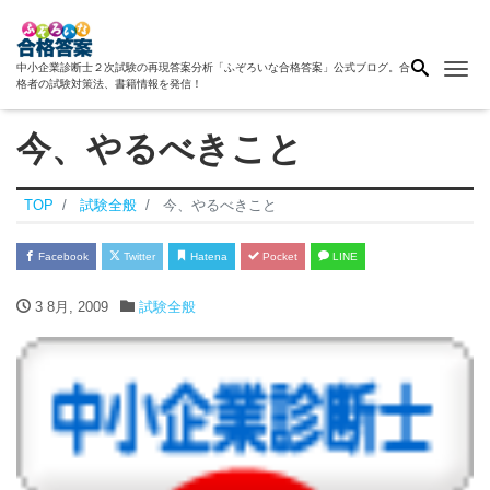
Me
中小企業診断士２次試験の再現答案分析「ふぞろいな合格答案」公式ブログ。合
格者の試験対策法、書籍情報を発信！
今、やるべきこと
TOP
試験全般
今、やるべきこと
Facebook
Twitter
Hatena
Pocket
LINE
3 8月, 2009
試験全般