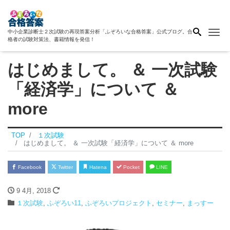
Me
中小企業診断士２次試験の再現答案分析「ふぞろいな合格答案」公式ブログ。合
格者の試験対策法、書籍情報を発信！
はじめまして。 ＆ 一次試験
「経済学」について ＆
more
TOP
１次試験
はじめまして。 ＆ 一次試験「経済学」について ＆ more
Facebook
Twitter
Hatena
Pocket
LINE
9 4月, 2018
１次試験
,
ふぞろい11
,
ふぞろいプロジェクト
,
セミナー
,
まっすー