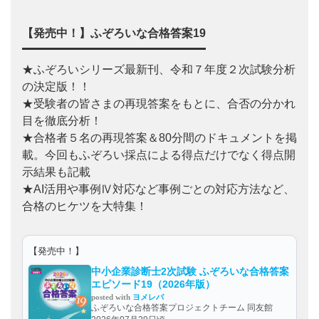
【発売中！】ふぞろいな合格答案19
★ふぞろいシリーズ最新刊、令和７年度２次試験分析
の決定版！！
★受験者の皆さまの再現答案をもとに、合否の分かれ
目を徹底分析！
★合格者５名の再現答案＆80分間のドキュメントを掲
載。今回もふぞろい採点による得点だけでなく得点開
示結果も記載
★AI活用や事例Ⅳ対応など事例ごとの対応方法など、
合格のヒケツを大特集！
【発売中！】
中小企業診断士2次試験 ふぞろいな合格答案
エピソード19（2026年版）
posted with
ヨメレバ
ふぞろいな合格答案プロジェクトチーム 同友館