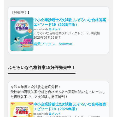
【発売中！】
中小企業診断士2次試験 ふぞろいな合格答案
エピソード19（2026年版）
posted with
ヨメレバ
ふぞろいな合格答案プロジェクトチーム 同友館
2026年07月29日頃
楽天ブックス
Amazon
ふぞろいな合格答案18好評発売中！
令和６年度２次試験を徹底分析！
受験者の再現答案分析と合格者６名の実際の戦いをトレースし
た再現答案で、２次試験を徹底解剖！
中小企業診断士2次試験 ふぞろいな合格答案
エピソード18（2025年版）
posted with
ヨメレバ