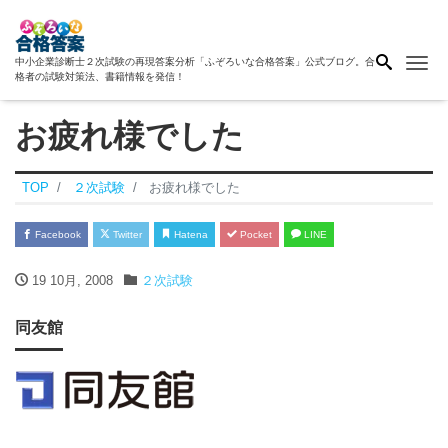
Me
中小企業診断士２次試験の再現答案分析「ふぞろいな合格答案」公式ブログ。合
格者の試験対策法、書籍情報を発信！
お疲れ様でした
TOP
２次試験
お疲れ様でした
Facebook
Twitter
Hatena
Pocket
LINE
19 10月, 2008
２次試験
同友館