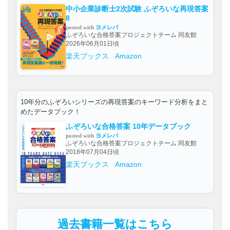
中小企業診断士2次試験 ふぞろいな再現答案
8
posted with
ヨメレバ
ふぞろいな合格答案プロジェクトチーム 同友館
2026年06月01日頃
楽天ブックス
Amazon
10年分のふぞろいシリーズの再現答案のキーワード分析をまと
めたデータブック！
ふぞろいな合格答案 10年データブック
posted with
ヨメレバ
ふぞろいな合格答案プロジェクトチーム 同友館
2018年07月04日頃
楽天ブックス
Amazon
過去書籍一覧はこちら