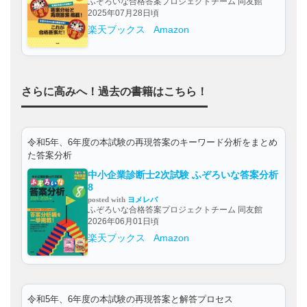
ふぞろいな合格答案プロジェクトチーム 同友館
2025年07月28日頃
楽天ブックス
Amazon
さらに高みへ！過去の書籍はこちら！
令和5年、6年度の本試験の再現答案のキーワード分析をまとめ
た答案分析
中小企業診断士2次試験 ふぞろいな答案分析
8
posted with
ヨメレバ
ふぞろいな合格答案プロジェクトチーム 同友館
2026年06月01日頃
楽天ブックス
Amazon
令和5年、6年度の本試験の再現答案と解答プロセス