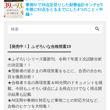
事例Ⅳで39点足切りした財務会計オンチが1
年後に93点をとるまでにした4つのこと＜中
編＞
【発売中！】ふぞろいな合格答案19
★ふぞろいシリーズ最新刊、令和７年度２次試験分析
の決定版！！
★受験者の皆さまの再現答案をもとに、合否の分かれ
目を徹底分析！
★合格者５名の再現答案＆80分間のドキュメントを掲
載。今回もふぞろい採点による得点だけでなく得点開
示結果も記載
★AI活用や事例Ⅳ対応など事例ごとの対応方法など、
合格のヒケツを大特集！