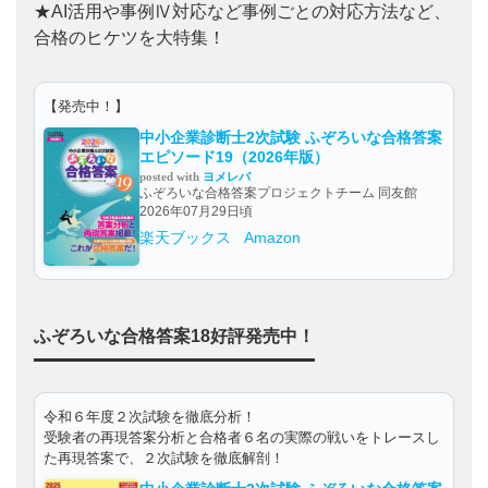
★AI活用や事例Ⅳ対応など事例ごとの対応方法など、
合格のヒケツを大特集！
【発売中！】
中小企業診断士2次試験 ふぞろいな合格答案
エピソード19（2026年版）
posted with
ヨメレバ
ふぞろいな合格答案プロジェクトチーム 同友館
2026年07月29日頃
楽天ブックス
Amazon
ふぞろいな合格答案18好評発売中！
令和６年度２次試験を徹底分析！
受験者の再現答案分析と合格者６名の実際の戦いをトレースし
た再現答案で、２次試験を徹底解剖！