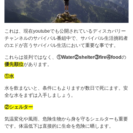
これは、現在youtubeでも公開されているディスカバリー
チャンネルのサバイバル番組中で、サバイバル生活挑戦者
のエドが言うサバイバル生活において重要な事です。
これらは並列ではなく、
①Water②shelter③fire④food
の
優先順位
があります。
①水
水を飲まないと、条件にもよりますが数日で死にます。安
全な水をまずは入手しましょう。
②シェルター
気温変化や風雨、危険生物から身を守るシェルターも重要
です。体温低下は直接的に生命を危険に晒します。