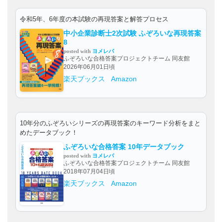
令和5年、6年度の本試験の再現答案と解答プロセス
中小企業診断士2次試験 ふぞろいな再現答案
8
posted with
ヨメレバ
ふぞろいな合格答案プロジェクトチーム 同友館
2026年06月01日頃
楽天ブックス
Amazon
10年分のふぞろいシリーズの再現答案のキーワード分析をまと
めたデータブック！
ふぞろいな合格答案 10年データブック
posted with
ヨメレバ
ふぞろいな合格答案プロジェクトチーム 同友館
2018年07月04日頃
楽天ブックス
Amazon