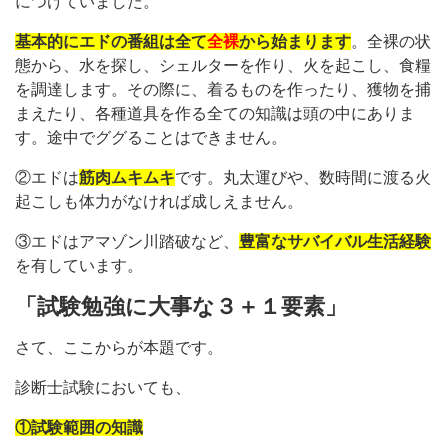
につけていました。
基本的にエドの番組は全て
全裸
から始まります
。全裸の状
態から、水を探し、シェルターを作り、火を起こし、食糧
を調達します。その際に、着るものを作ったり、獲物を捕
まえたり、各種道具を作る全ての知識は頭の中にありま
す。途中でググることはできません。
②エドは
筋肉ムキムキ
です。丸太運びや、数時間に渡る火
起こしも体力がなければ成しえません。
③エドはアマゾン川踏破など、
豊富なサバイバル生活経験
を有しています。
「試験勉強に大事な３＋１要素」
さて、ここからが本題です。
診断士試験においても、
①試験範囲の知識