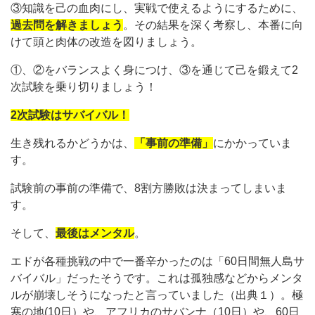
③知識を己の血肉にし、実戦で使えるようにするために、
過去問を解きましょう
。その結果を深く考察し、本番に向
けて頭と肉体の改造を図りましょう。
①、②をバランスよく身につけ、③を通じて己を鍛えて2
次試験を乗り切りましょう！
2次試験はサバイバル！
生き残れるかどうかは、
「事前の準備」
にかかっていま
す。
試験前の事前の準備で、8割方勝敗は決まってしまいま
す。
そして、
最後はメンタル
。
エドが各種挑戦の中で一番辛かったのは「60日間無人島サ
バイバル」だったそうです。これは孤独感などからメンタ
ルが崩壊しそうになったと言っていました（出典１）。極
寒の地(10日）や、アフリカのサバンナ（10日）や、60日