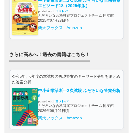
中小企業診断士2次試験 ふぞろいな合格答案
エピソード18（2025年版）
posted with
ヨメレバ
ふぞろいな合格答案プロジェクトチーム 同友館
2025年07月28日頃
楽天ブックス
Amazon
さらに高みへ！過去の書籍はこちら！
令和5年、6年度の本試験の再現答案のキーワード分析をまとめ
た答案分析
中小企業診断士2次試験 ふぞろいな答案分析
8
posted with
ヨメレバ
ふぞろいな合格答案プロジェクトチーム 同友館
2026年06月01日頃
楽天ブックス
Amazon