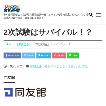
Me
中小企業診断士２次試験の再現答案分析「ふぞろいな合格答案」公式ブログ。合
格者の試験対策法、書籍情報を発信！
2次試験はサバイバル！？
TOP
試験全般
2次試験はサバイバル！？
Facebook
Twitter
Hatena
Pocket
LINE
6 9月, 2020
試験全般
,
モチベーション
,
名言
,
いけぽん
同友館