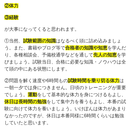
②体力
③経験
が大事になってくると思われます。
①当然、
試験範囲の知識
はなるべく頭に詰め込みましょ
う。また、書籍やブログ等で
合格者の知識や知恵
を学んだ
り、各種相談会、予備校通学などを通して
先人の知恵
を学
びましょう。試験当日、合格に必要な知識・ノウハウは全
て頭の中にある状態にします。
②問題を解く速度や6時間もの
試験時間を乗り切る体力
は
一朝一夕では身につきません。日頃のトレーニングが重要
でしょう。
運動
をして基本的な体力を身につけるもよし、
休日は長時間の勉強
をして集中力を養うもよし、本番の試
験に向けて体力を養いましょう。いけぽんは体力があまり
なかったのですが、休日は本番同様に6時間くらいは勉強
していたと思います。