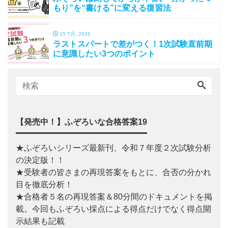
もり”を“書ける”に変える復習法
15 7月, 2026
ラストスパートで差がつく！1次試験直前期
に意識したい3つのポイント
【発売中！】ふぞろいな合格答案19
★ふぞろいシリーズ最新刊、令和７年度２次試験分析
の決定版！！
★受験者の皆さまの再現答案をもとに、合否の分かれ
目を徹底分析！
★合格者５名の再現答案＆80分間のドキュメントを掲
載。今回もふぞろい採点による得点だけでなく得点開
示結果も記載