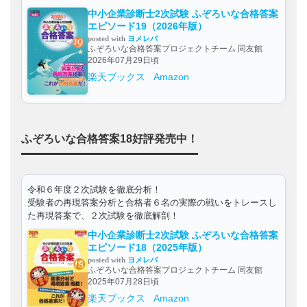
中小企業診断士2次試験 ふぞろいな合格答案
エピソード19（2026年版）
posted with
ヨメレバ
ふぞろいな合格答案プロジェクトチーム 同友館
2026年07月29日頃
楽天ブックス
Amazon
ふぞろいな合格答案18好評発売中！
令和６年度２次試験を徹底分析！
受験者の再現答案分析と合格者６名の実際の戦いをトレースし
た再現答案で、２次試験を徹底解剖！
中小企業診断士2次試験 ふぞろいな合格答案
エピソード18（2025年版）
posted with
ヨメレバ
ふぞろいな合格答案プロジェクトチーム 同友館
2025年07月28日頃
楽天ブックス
Amazon