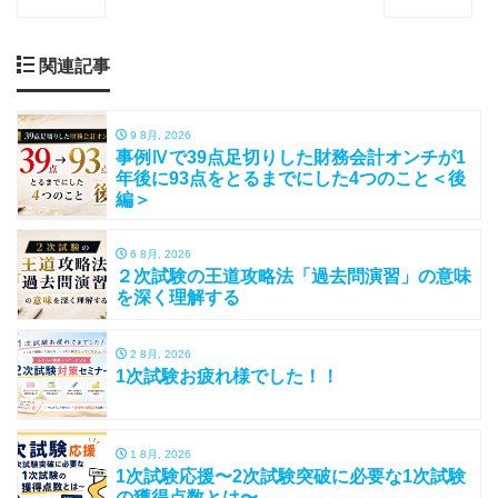
関連記事
9 8月, 2026
事例Ⅳで39点足切りした財務会計オンチが1
年後に93点をとるまでにした4つのこと＜後
編＞
6 8月, 2026
２次試験の王道攻略法「過去問演習」の意味
を深く理解する
2 8月, 2026
1次試験お疲れ様でした！！
1 8月, 2026
1次試験応援〜2次試験突破に必要な1次試験
の獲得点数とは〜