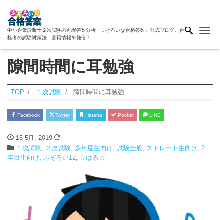
Me
中小企業診断士２次試験の再現答案分析「ふぞろいな合格答案」公式ブログ。合
格者の試験対策法、書籍情報を発信！
隙間時間に耳勉強
TOP
１次試験
隙間時間に耳勉強
Facebook
Twitter
Hatena
Pocket
LINE
15 5月, 2019
１次試験
,
２次試験
,
多年度生向け
,
試験全般
,
ストレート生向け
,
2
年目生向け
,
ふぞろい12
,
☆はる☆