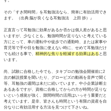
す。
その「すき間時間」を耳勉強法なら、簡単に有効活用でき
ます。 （出典:脳が良くなる耳勉強法 上田 捗）』
正直言って耳勉強に効果があるか否かは個人差があると思
いますが、少なくとも、勉強時間が足りないと考えている
方にとって、車の運転中や徒歩での通勤時、または家事や
育児等で手や目を勉強に使えない時に、せめて耳勉強だけ
でも続ける事で、
精神的な焦りを軽減する効果はある
と思
います。
尚、試験に合格した今でも、タキプロの勉強会開催前に2
次の解説授業を聞いたり、グロービズの動画を音声で聞く
等、耳勉強の週間は未だに続いています。中小企業診断士
あるあるですが、資格に合格してからの方が時間が足りな
いという感覚が強く、隙間時間の活用はいっそう重要だと
考えています。是非、皆さんも時間という有限の資産を自
分なりに有効活用する方法を見つけて下さいね。