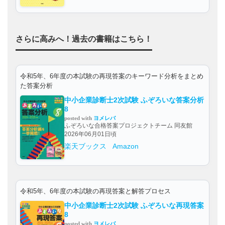
さらに高みへ！過去の書籍はこちら！
令和5年、6年度の本試験の再現答案のキーワード分析をまとめ
た答案分析
中小企業診断士2次試験 ふぞろいな答案分析
8
posted with
ヨメレバ
ふぞろいな合格答案プロジェクトチーム 同友館
2026年06月01日頃
楽天ブックス
Amazon
令和5年、6年度の本試験の再現答案と解答プロセス
中小企業診断士2次試験 ふぞろいな再現答案
8
posted with
ヨメレバ