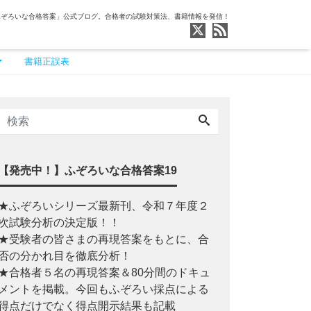
ふぞろいな合格答案」公式ブログ。合格者の試験対策法、書籍情報を発信！
書籍正誤表
【発売中！】ふぞろいな合格答案19
★ふぞろいシリーズ最新刊、令和７年度２
次試験分析の決定版！！
★受験者の皆さまの再現答案をもとに、合
否の分かれ目を徹底分析！
★合格者５名の再現答案＆80分間のドキュ
メントを掲載。今回もふぞろい採点による
得点だけでなく得点開示結果も記載