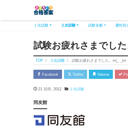
１次試験
２次試験
試験全般
属性別
試験お疲れさまでした。m
TOP
２次試験
試験お疲れさまでした。m(_ _)m
Facebook
Twitter
Hatena
Po
21 10月, 2012
２次試験
同友館