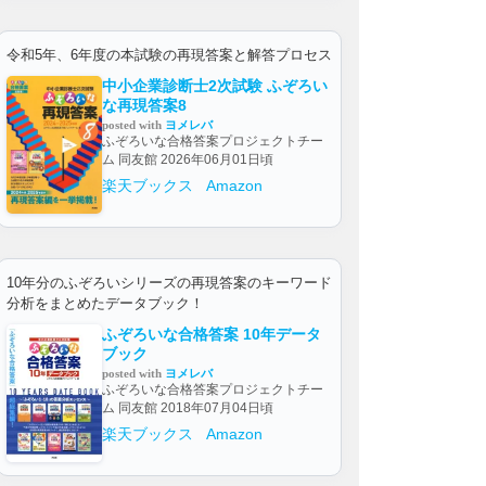
令和5年、6年度の本試験の再現答案と解答プロセス
中小企業診断士2次試験 ふぞろい
な再現答案8
posted with
ヨメレバ
ふぞろいな合格答案プロジェクトチー
ム 同友館 2026年06月01日頃
楽天ブックス
Amazon
10年分のふぞろいシリーズの再現答案のキーワード
分析をまとめたデータブック！
ふぞろいな合格答案 10年データ
ブック
posted with
ヨメレバ
ふぞろいな合格答案プロジェクトチー
ム 同友館 2018年07月04日頃
楽天ブックス
Amazon