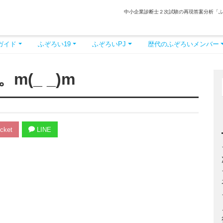
中小企業診断士２次試験の再現答案分析「
ガイド
ふぞろい19
ふぞろいPJ
歴代のふぞろいメンバー
(_ _)m
cket
LINE