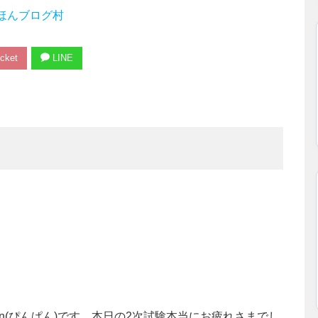
ほんブログ村
cket
LINE
an(ぴんぱん)です。本日の2次試験本当にお疲れさまでし