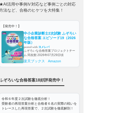
★AI活用や事例Ⅳ対応など事例ごとの対応
方法など、合格のヒケツを大特集！
【発売中！】
中小企業診断士2次試験 ふぞろい
な合格答案 エピソード19（2026
年版）
posted with
ヨメレバ
ふぞろいな合格答案プロジェクトチー
ム 同友館 2026年07月29日頃
楽天ブックス
Amazon
ふぞろいな合格答案18好評発売中！
令和６年度２次試験を徹底分析！
受験者の再現答案分析と合格者６名の実際の戦いを
トレースした再現答案で、２次試験を徹底解剖！