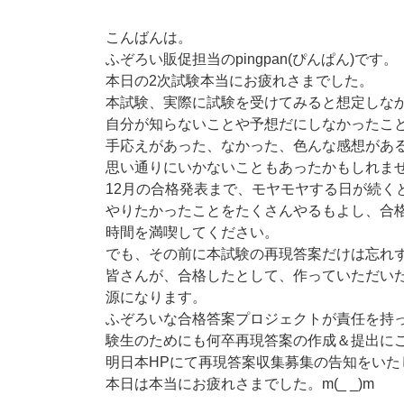
こんばんは。
ふぞろい販促担当のpingpan(ぴんぱん)です。
本日の2次試験本当にお疲れさまでした。
本試験、実際に試験を受けてみると想定しな
自分が知らないことや予想だにしなかったこ
手応えがあった、なかった、色んな感想があ
思い通りにいかないこともあったかもしれま
12月の合格発表まで、モヤモヤする日が続く
やりたかったことをたくさんやるもよし、合
時間を満喫してください。
でも、その前に本試験の再現答案だけは忘れ
皆さんが、合格したとして、作っていただい
源になります。
ふぞろいな合格答案プロジェクトが責任を持
験生のためにも何卒再現答案の作成＆提出に
明日本HPにて再現答案収集募集の告知をいた
本日は本当にお疲れさまでした。m(_ _)m