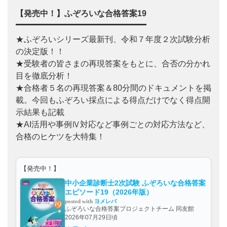
【発売中！】ふぞろいな合格答案19
★ふぞろいシリーズ最新刊、令和７年度２次試験分析
の決定版！！
★受験者の皆さまの再現答案をもとに、合否の分かれ
目を徹底分析！
★合格者５名の再現答案＆80分間のドキュメントを掲
載。今回もふぞろい採点による得点だけでなく得点開
示結果も記載
★AI活用や事例Ⅳ対応など事例ごとの対応方法など、
合格のヒケツを大特集！
【発売中！】
中小企業診断士2次試験 ふぞろいな合格答案
エピソード19（2026年版）
posted with
ヨメレバ
ふぞろいな合格答案プロジェクトチーム 同友館
2026年07月29日頃