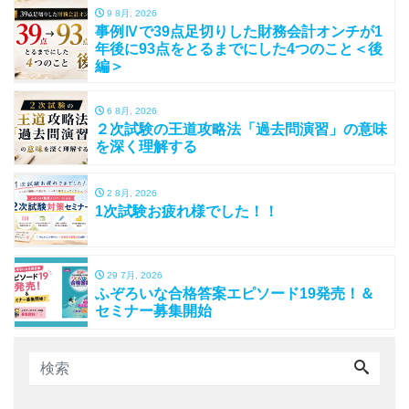
9 8月, 2026
事例Ⅳで39点足切りした財務会計オンチが1
年後に93点をとるまでにした4つのこと＜後
編＞
6 8月, 2026
２次試験の王道攻略法「過去問演習」の意味
を深く理解する
2 8月, 2026
1次試験お疲れ様でした！！
29 7月, 2026
ふぞろいな合格答案エピソード19発売！＆
セミナー募集開始