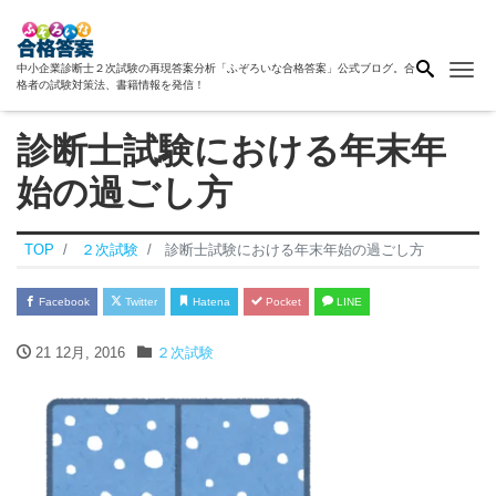
Me
中小企業診断士２次試験の再現答案分析「ふぞろいな合格答案」公式ブログ。合
格者の試験対策法、書籍情報を発信！
診断士試験における年末年
始の過ごし方
TOP
２次試験
診断士試験における年末年始の過ごし方
Facebook
Twitter
Hatena
Pocket
LINE
21 12月, 2016
２次試験