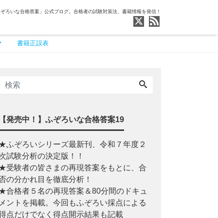
ふぞろいな合格答案」公式ブログ。合格者の試験対策法、書籍情報を発信！
書籍正誤表
【発売中！】ふぞろいな合格答案19
★ふぞろいシリーズ最新刊、令和７年度２
次試験分析の決定版！！
★受験者の皆さまの再現答案をもとに、合
否の分かれ目を徹底分析！
★合格者５名の再現答案＆80分間のドキュ
メントを掲載。今回もふぞろい採点による
得点だけでなく得点開示結果も記載