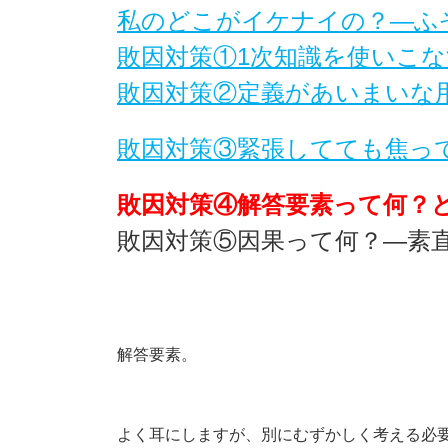
私のどこがイケナイの？―ふ
敗因対策①1次知識を使いこ
敗因対策②定義があいまいな
敗因対策③緊張してても焦っ
敗因対策④解答要素って何
敗因対策⑤因果って何？―素
解答要素。
よく耳にしますが、別にむずかしく考える必