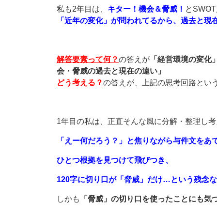
私も2年目は、
キター！機会＆脅威！
とSWO
「近年の変化」が問われてるから、過去と現
解答要素って何？
の答えが
「経営環境の変化
会・脅威の過去と現在の違い」
どう考える？
の答えが、上記の思考回路とい
1年目の私は、正直そんな風に分解・整理し
「えー何だろう？」と焦りながら与件文をあ
ひとつ根拠を見つけて飛びつき、
120字に切り口が「脅威」だけ…という残念な
しかも
「脅威」の切り口を使ったことにも気