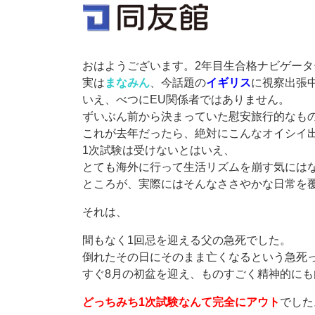
おはようございます。2年目生合格ナビゲータ
実は
まなみん
、今話題の
イギリス
に視察出張
いえ、べつにEU関係者ではありません。
ずいぶん前から決まっていた慰安旅行的なも
これが去年だったら、絶対にこんなオイシイ
1次試験は受けないとはいえ、
とても海外に行って生活リズムを崩す気には
ところが、実際にはそんなささやかな日常を
それは、
間もなく1回忌を迎える父の急死でした。
倒れたその日にそのまま亡くなるという急死
すぐ8月の初盆を迎え、ものすごく精神的に
どっちみち1次試験なんて完全にアウト
でした