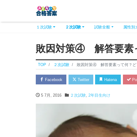
１次試験
２次試験
試験全般
属性別
敗因対策④ 解答要素
TOP
２次試験
敗因対策④ 解答要素って何？ど
Facebook
Twitter
Hatena
Po
5 7月, 2016
２次試験
,
2年目生向け