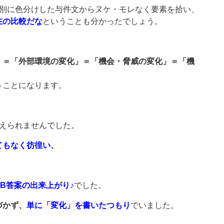
T別に色分けした与件文からヌケ・モレなく要素を拾い、
在の比較だな
ということも分かったでしょう。
」＝「外部環境の変化」＝「機会・脅威の変化」＝「機
うことになります。
考えられませんでした。
てもなく彷徨い、
B答案の出来上がり♪
でした。
づかず、
単に「変化」を書いたつもり
でいました。