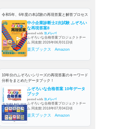
令和5年、6年度の本試験の再現答案と解答プロセス
中小企業診断士2次試験 ふぞろい
な再現答案8
posted with
ヨメレバ
ふぞろいな合格答案プロジェクトチー
ム 同友館 2026年06月01日頃
楽天ブックス
Amazon
10年分のふぞろいシリーズの再現答案のキーワード
分析をまとめたデータブック！
ふぞろいな合格答案 10年データ
ブック
posted with
ヨメレバ
ふぞろいな合格答案プロジェクトチー
ム 同友館 2018年07月04日頃
楽天ブックス
Amazon