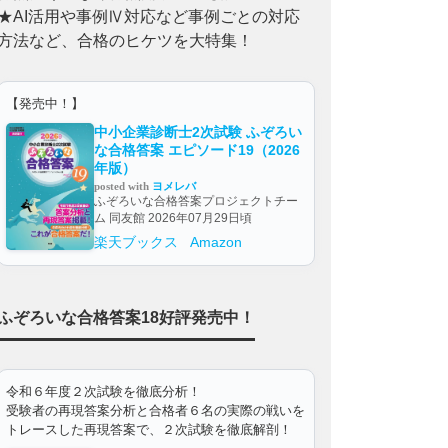
★AI活用や事例Ⅳ対応など事例ごとの対応
方法など、合格のヒケツを大特集！
【発売中！】
中小企業診断士2次試験 ふぞろい
な合格答案 エピソード19（2026
年版）
posted with
ヨメレバ
ふぞろいな合格答案プロジェクトチー
ム 同友館 2026年07月29日頃
楽天ブックス
Amazon
ふぞろいな合格答案18好評発売中！
令和６年度２次試験を徹底分析！
受験者の再現答案分析と合格者６名の実際の戦いを
トレースした再現答案で、２次試験を徹底解剖！