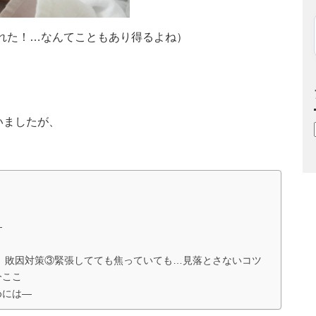
れた！…なんてこともあり得るよね）
いましたが、
―
 敗因対策③緊張してても焦っていても…見落とさないコツ
今ここ
めには―