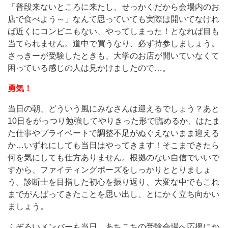
「普段来ないところに来たし、せっかくだから会場内のお
店で食べよう～」なんて思っていても実際は開いてなけれ
ば近くにコンビニもない、やってしまった！となれば目も
当てられません。道中で買うなり、必ず持参しましょう。
さっきーが受験したときも、大学のお店が開いていなくて
困っている感じの人は見かけましたので…。
勇気！
当日の朝、どういう風にみなさんは迎えるでしょう？あと
10日をがっつり勉強してやりきった形で臨めるか、はたま
た仕事やプライベートで調整不足がぬぐえないまま迎える
か…いずれにしても当日はやってきます！そこまできたら
何を気にしても仕方ありません。根拠のない自信でいいで
すから、ファイティングポーズをしっかりととりましょ
う。診断士を目指した初心を振り返り、大変な中でもこれ
までがんばってきたことを思い出し、とにかく立ち向かい
ましょう。
ふぞろいメンバーも当日、あちこちの受験会場へ応援にか