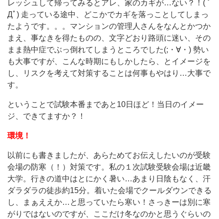
レッシュして帰ってみるとアレ、家のカギが…ない？！( ﾟ
Дﾟ) 走っている途中、どこかでカギを落っことしてしまっ
たようです。。。マンションの管理人さんをなんとかつか
まえ、事なきを得たものの、文字どおり路頭に迷い、その
まま熱中症でぶっ倒れてしまうところでした(;・∀・) 勢い
も大事ですが、こんな時期にもしかしたら、とイメージを
し、リスクを考えて対策することは何事もやはり…大事で
す。
ということで試験本番まであと10日ほど！当日のイメー
ジ、できてますか？！
環境！
以前にも書きましたが、あらためてお伝えしたいのが受験
会場の防寒（！）対策です。私の１次試験受験会場は近畿
大学。行きの道中はとにかく暑い…あまり日陰もなく、汗
ダラダラの徒歩約15分。着いた会場でクールダウンできる
し、まぁええか…と思っていたら寒い！さっきーは別に寒
がりではないのですが、ここだけ冬なのかと思うぐらいの