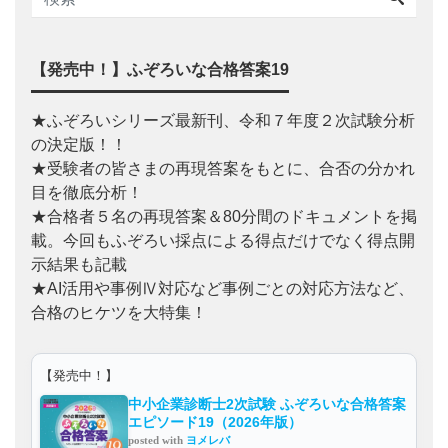
【発売中！】ふぞろいな合格答案19
★ふぞろいシリーズ最新刊、令和７年度２次試験分析
の決定版！！
★受験者の皆さまの再現答案をもとに、合否の分かれ
目を徹底分析！
★合格者５名の再現答案＆80分間のドキュメントを掲
載。今回もふぞろい採点による得点だけでなく得点開
示結果も記載
★AI活用や事例Ⅳ対応など事例ごとの対応方法など、
合格のヒケツを大特集！
【発売中！】
中小企業診断士2次試験 ふぞろいな合格答案
エピソード19（2026年版）
posted with
ヨメレバ