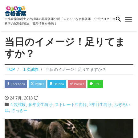
Me
中小企業診断士２次試験の再現答案分析「ふぞろいな合格答案」公式ブログ。合
格者の試験対策法、書籍情報を発信！
当日のイメージ！足りてま
すか？
TOP
１次試験
当日のイメージ！足りてますか？
Facebook
Twitter
Hatena
Pocket
LINE
24 7月, 2018
１次試験
,
多年度生向け
,
ストレート生向け
,
2年目生向け
,
ふぞろい
11
,
さっきー