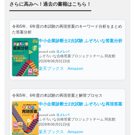
さらに高みへ！過去の書籍はこちら！
令和5年、6年度の本試験の再現答案のキーワード分析をまとめ
た答案分析
中小企業診断士2次試験 ふぞろいな答案分析
8
posted with
ヨメレバ
ふぞろいな合格答案プロジェクトチーム 同友館
2026年06月01日頃
楽天ブックス
Amazon
令和5年、6年度の本試験の再現答案と解答プロセス
中小企業診断士2次試験 ふぞろいな再現答案
8
posted with
ヨメレバ
ふぞろいな合格答案プロジェクトチーム 同友館
2026年06月01日頃
楽天ブックス
Amazon