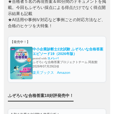
★合格者５名の再現答案＆80分間のドキュメントを掲
載。今回もふぞろい採点による得点だけでなく得点開
示結果も記載
★AI活用や事例Ⅳ対応など事例ごとの対応方法など、
合格のヒケツを大特集！
【発売中！】
中小企業診断士2次試験 ふぞろいな合格答案
エピソード19（2026年版）
posted with
ヨメレバ
ふぞろいな合格答案プロジェクトチーム 同友館
2026年07月29日頃
楽天ブックス
Amazon
ふぞろいな合格答案18好評発売中！