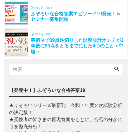
29 7月, 2026
ふぞろいな合格答案エピソード19発売！＆
セミナー募集開始
27 7月, 2026
事例Ⅳで39点足切りした財務会計オンチが1
年後に93点をとるまでにした4つのこと＜中
編＞
【発売中！】ふぞろいな合格答案19
★ふぞろいシリーズ最新刊、令和７年度２次試験分析
の決定版！！
★受験者の皆さまの再現答案をもとに、合否の分かれ
目を徹底分析！