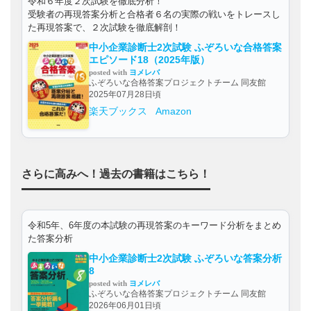
令和６年度２次試験を徹底分析！
受験者の再現答案分析と合格者６名の実際の戦いをトレースし
た再現答案で、２次試験を徹底解剖！
中小企業診断士2次試験 ふぞろいな合格答案
エピソード18（2025年版）
posted with
ヨメレバ
ふぞろいな合格答案プロジェクトチーム 同友館
2025年07月28日頃
楽天ブックス
Amazon
さらに高みへ！過去の書籍はこちら！
令和5年、6年度の本試験の再現答案のキーワード分析をまとめ
た答案分析
中小企業診断士2次試験 ふぞろいな答案分析
8
posted with
ヨメレバ
ふぞろいな合格答案プロジェクトチーム 同友館
2026年06月01日頃