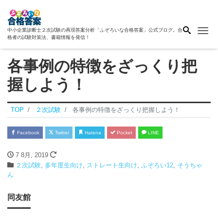
Me
中小企業診断士２次試験の再現答案分析「ふぞろいな合格答案」公式ブログ。合
格者の試験対策法、書籍情報を発信！
各事例の特徴をざっくり把
握しよう！
TOP
２次試験
各事例の特徴をざっくり把握しよう！
Facebook
Twitter
Hatena
Pocket
LINE
7 8月, 2019
２次試験
,
多年度生向け
,
ストレート生向け
,
ふぞろい12
,
そうちゃ
ん
同友館