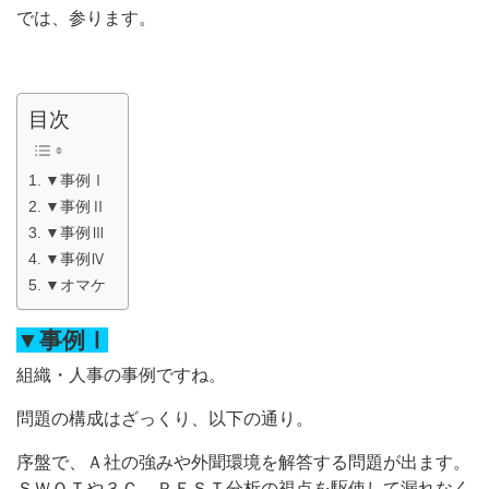
では、参ります。
目次
▼事例Ⅰ
▼事例Ⅱ
▼事例Ⅲ
▼事例Ⅳ
▼オマケ
▼事例Ⅰ
組織・人事の事例ですね。
問題の構成はざっくり、以下の通り。
序盤で、Ａ社の強みや外聞環境を解答する問題が出ます。
ＳＷＯＴや３Ｃ、ＰＥＳＴ分析の視点を駆使して漏れなく