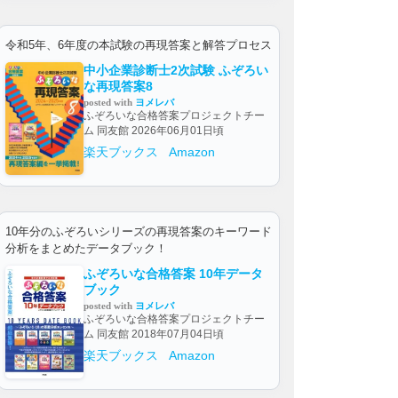
令和5年、6年度の本試験の再現答案と解答プロセス
中小企業診断士2次試験 ふぞろい
な再現答案8
posted with
ヨメレバ
ふぞろいな合格答案プロジェクトチー
ム 同友館 2026年06月01日頃
楽天ブックス
Amazon
10年分のふぞろいシリーズの再現答案のキーワード
分析をまとめたデータブック！
ふぞろいな合格答案 10年データ
ブック
posted with
ヨメレバ
ふぞろいな合格答案プロジェクトチー
ム 同友館 2018年07月04日頃
楽天ブックス
Amazon