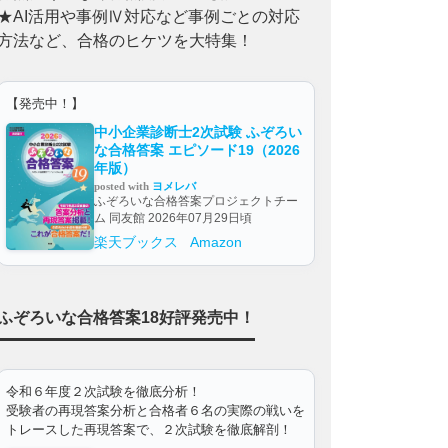
★AI活用や事例Ⅳ対応など事例ごとの対応
方法など、合格のヒケツを大特集！
【発売中！】
中小企業診断士2次試験 ふぞろい
な合格答案 エピソード19（2026
年版）
posted with
ヨメレバ
ふぞろいな合格答案プロジェクトチー
ム 同友館 2026年07月29日頃
楽天ブックス
Amazon
ふぞろいな合格答案18好評発売中！
令和６年度２次試験を徹底分析！
受験者の再現答案分析と合格者６名の実際の戦いを
トレースした再現答案で、２次試験を徹底解剖！