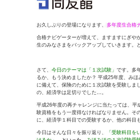
お久しぶりの登場になります、
多年度生合格
合格ナビゲーターが増えて、ますますにぎや
生のみなさまをバックアップしていきます。
さて、
今日のテーマは「１次試験」
です。多
るか、もう決めましたか？ 平成25年度、み
に備えて、保険のために１次試験を受験しま
の、経済学は足切りでした…。
平成26年度の再チャレンジに当たっては、平
験資格をもう一度得なければなりません。そ
に、経済学１科目での受験するか、他の科目
今日はそんな日々を振り返り、
「受験科目を
けるか」
、といった、
みほみほの１次試験受