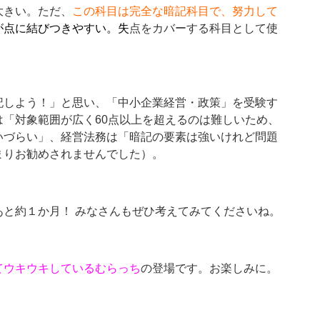
大きい。ただ、
この科目は完全な暗記科目で、努力して
が点に結びつきやすい。
失
点をカバーする科目として使
記しよう！」と思い、「中小企業経営・政策」を受験す
「対象範囲が広く60点以上を超えるのは難しいため、
いづらい」、経営法務は「暗記の要素は強いけれど問題
まりお勧めされませんでした）。
と約１か月！ みなさんもぜひ考えてみてくださいね。
てウキウキしているむらっち
の登場です。お楽しみに。