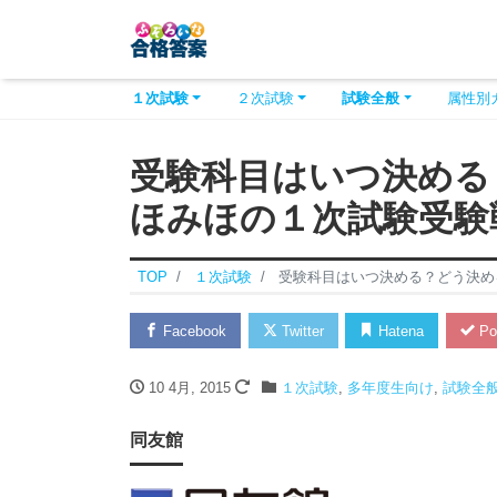
１次試験
２次試験
試験全般
属性別
受験科目はいつ決める
ほみほの１次試験受験
TOP
１次試験
受験科目はいつ決める？どう決め
Facebook
Twitter
Hatena
Po
10 4月, 2015
１次試験
,
多年度生向け
,
試験全
同友館