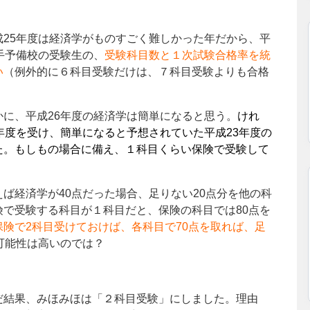
成25年度は経済学がものすごく難しかった年だから、平
手予備校の受験生の、
受験科目数と１次試験合格率を統
い
（例外的に６科目受験だけは、７科目受験よりも合格
かに、平成26年度の経済学は簡単になると思う。
けれ
年度を受け、簡単になると予想されていた平成23年度の
た。もしもの場合に備え、１科目くらい保険で受験して
えば経済学が40点だった場合、足りない20点分を他の科
で受験する科目が１科目だと、保険の科目では80点を
保険で2科目受けておけば、各科目で70点を取れば、足
可能性は高いのでは？
だ結果、みほみほは「２科目受験」にしました。理由