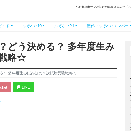
中小企業診断士２次試験の再現答案分析「
ガイド
ふぞろい19
ふぞろいPJ
歴代のふぞろいメンバー
？どう決める？ 多年度生み
戦略☆
る？ 多年度生みほみほの１次試験受験戦略☆
cket
LINE
般