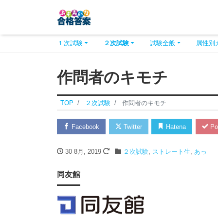
１次試験
２次試験
試験全般
属性別
作問者のキモチ
TOP
２次試験
作問者のキモチ
Facebook
Twitter
Hatena
Po
30 8月, 2019
２次試験
,
ストレート生
,
あっ
同友館