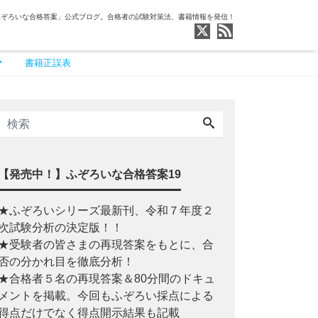
ふぞろいな合格答案」公式ブログ。合格者の試験対策法、書籍情報を発信！
書籍正誤表
【発売中！】ふぞろいな合格答案19
★ふぞろいシリーズ最新刊、令和７年度２
次試験分析の決定版！！
★受験者の皆さまの再現答案をもとに、合
否の分かれ目を徹底分析！
★合格者５名の再現答案＆80分間のドキュ
メントを掲載。今回もふぞろい採点による
得点だけでなく得点開示結果も記載