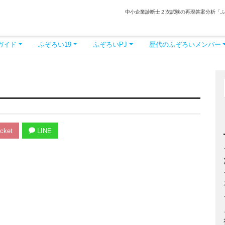
中小企業診断士２次試験の再現答案分析「
ガイド
ふぞろい19
ふぞろいPJ
歴代のふぞろいメンバー
cket
LINE