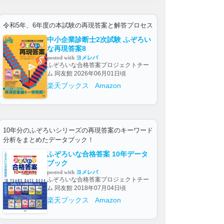
令和5年、6年度の本試験の再現答案と解答プロセス
中小企業診断士2次試験 ふぞろい
な再現答案8
posted with
ヨメレバ
ふぞろいな合格答案プロジェクトチー
ム 同友館 2026年06月01日頃
楽天ブックス
Amazon
10年分のふぞろいシリーズの再現答案のキーワード
分析をまとめたデータブック！
ふぞろいな合格答案 10年データ
ブック
posted with
ヨメレバ
ふぞろいな合格答案プロジェクトチー
ム 同友館 2018年07月04日頃
楽天ブックス
Amazon