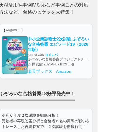
★AI活用や事例Ⅳ対応など事例ごとの対応
方法など、合格のヒケツを大特集！
【発売中！】
中小企業診断士2次試験 ふぞろい
な合格答案 エピソード19（2026
年版）
posted with
ヨメレバ
ふぞろいな合格答案プロジェクトチー
ム 同友館 2026年07月29日頃
楽天ブックス
Amazon
ふぞろいな合格答案18好評発売中！
令和６年度２次試験を徹底分析！
受験者の再現答案分析と合格者６名の実際の戦いを
トレースした再現答案で、２次試験を徹底解剖！