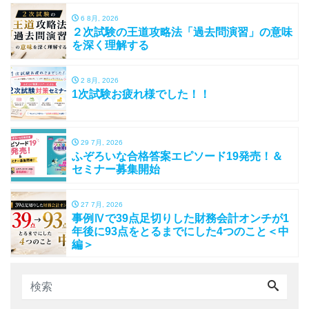
6 8月, 2026
２次試験の王道攻略法「過去問演習」の意味
を深く理解する
2 8月, 2026
1次試験お疲れ様でした！！
29 7月, 2026
ふぞろいな合格答案エピソード19発売！＆
セミナー募集開始
27 7月, 2026
事例Ⅳで39点足切りした財務会計オンチが1
年後に93点をとるまでにした4つのこと＜中
編＞