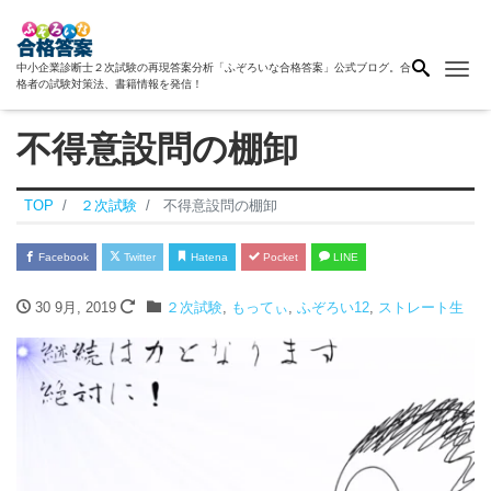
Me
中小企業診断士２次試験の再現答案分析「ふぞろいな合格答案」公式ブログ。合
格者の試験対策法、書籍情報を発信！
不得意設問の棚卸
TOP
２次試験
不得意設問の棚卸
Facebook
Twitter
Hatena
Pocket
LINE
30 9月, 2019
２次試験
,
もってぃ
,
ふぞろい12
,
ストレート生