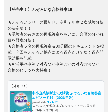
【発売中！】ふぞろいな合格答案19
★ふぞろいシリーズ最新刊、令和７年度２次試験分析
の決定版！！
★受験者の皆さまの再現答案をもとに、合否の分かれ
目を徹底分析！
★合格者５名の再現答案＆80分間のドキュメントを掲
載。今回もふぞろい採点による得点だけでなく得点開
示結果も記載
★AI活用や事例Ⅳ対応など事例ごとの対応方法など、
合格のヒケツを大特集！
【発売中！】
中小企業診断士2次試験 ふぞろいな合格答案
エピソード19（2026年版）
posted with
ヨメレバ
ふぞろいな合格答案プロジェクトチーム 同友館
2026年07月29日頃