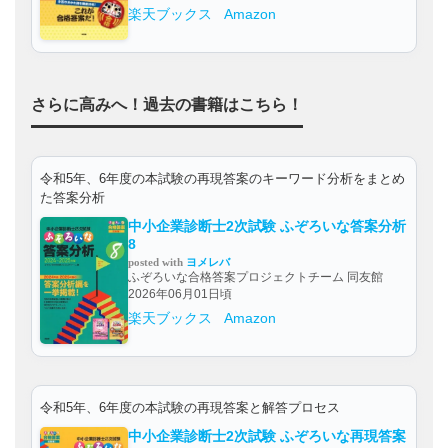
楽天ブックス
Amazon
さらに高みへ！過去の書籍はこちら！
令和5年、6年度の本試験の再現答案のキーワード分析をまとめ
た答案分析
中小企業診断士2次試験 ふぞろいな答案分析
8
posted with
ヨメレバ
ふぞろいな合格答案プロジェクトチーム 同友館
2026年06月01日頃
楽天ブックス
Amazon
令和5年、6年度の本試験の再現答案と解答プロセス
中小企業診断士2次試験 ふぞろいな再現答案