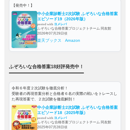
【発売中！】
中小企業診断士2次試験 ふぞろいな合格答案
エピソード19（2026年版）
posted with
ヨメレバ
ふぞろいな合格答案プロジェクトチーム 同友館
2026年07月29日頃
楽天ブックス
Amazon
ふぞろいな合格答案18好評発売中！
令和６年度２次試験を徹底分析！
受験者の再現答案分析と合格者６名の実際の戦いをトレースし
た再現答案で、２次試験を徹底解剖！
中小企業診断士2次試験 ふぞろいな合格答案
エピソード18（2025年版）
posted with
ヨメレバ
ふぞろいな合格答案プロジェクトチーム 同友館
2025年07月28日頃