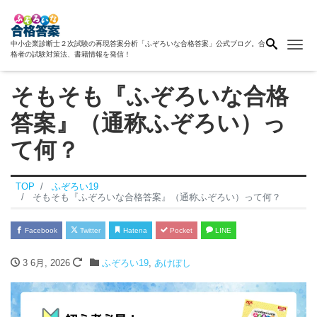
Me
中小企業診断士２次試験の再現答案分析「ふぞろいな合格答案」公式ブログ。合
格者の試験対策法、書籍情報を発信！
そもそも『ふぞろいな合格
答案』（通称ふぞろい）っ
て何？
TOP
ふぞろい19
そもそも『ふぞろいな合格答案』（通称ふぞろい）って何？
Facebook
Twitter
Hatena
Pocket
LINE
3 6月, 2026
ふぞろい19
,
あけぼし