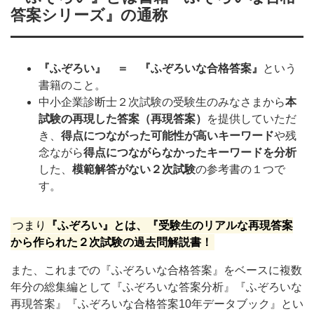
答案シリーズ』の通称
『ふぞろい』 ＝ 『ふぞろいな合格答案』
という
書籍のこと。
中小企業診断士２次試験の受験生のみなさまから
本
試験の再現した答案（再現答案）
を提供していただ
き、
得点につながった可能性が高いキーワード
や残
念ながら
得点につながらなかったキーワードを分析
した、
模範解答がない２次試験
の参考書の１つで
す。
つまり
『ふぞろい』とは、『受験生のリアルな再現答案
から作られた２次試験の過去問解説書！
また、これまでの『ふぞろいな合格答案』をベースに複数
年分の総集編として『ふぞろいな答案分析』『ふぞろいな
再現答案』『ふぞろいな合格答案10年データブック』とい