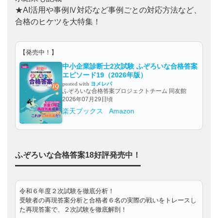
★AI活用や事例Ⅳ対応など事例ごとの対応方法など、
合格のヒケツを大特集！
【発売中！】
中小企業診断士2次試験 ふぞろいな合格答案
エピソード19（2026年版）
posted with
ヨメレバ
ふぞろいな合格答案プロジェクトチーム 同友館
2026年07月29日頃
楽天ブックス
Amazon
ふぞろいな合格答案18好評発売中！
令和６年度２次試験を徹底分析！
受験者の再現答案分析と合格者６名の実際の戦いをトレースし
た再現答案で、２次試験を徹底解剖！