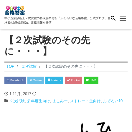
Me
中小企業診断士２次試験の再現答案分析「ふぞろいな合格答案」公式ブログ。合
格者の試験対策法、書籍情報を発信！
【２次試験のその先
に・・・】
TOP
２次試験
【２次試験のその先に・・・】
Facebook
Twitter
Hatena
Pocket
LINE
1 11月, 2017
２次試験
,
多年度生向け
,
よこみー
,
ストレート生向け
,
ふぞろい10