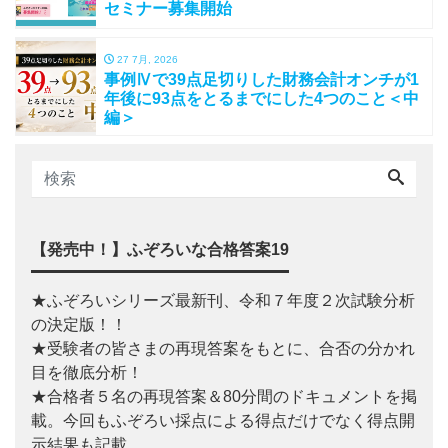
セミナー募集開始
27 7月, 2026
事例Ⅳで39点足切りした財務会計オンチが1
年後に93点をとるまでにした4つのこと＜中
編＞
【発売中！】ふぞろいな合格答案19
★ふぞろいシリーズ最新刊、令和７年度２次試験分析
の決定版！！
★受験者の皆さまの再現答案をもとに、合否の分かれ
目を徹底分析！
★合格者５名の再現答案＆80分間のドキュメントを掲
載。今回もふぞろい採点による得点だけでなく得点開
示結果も記載