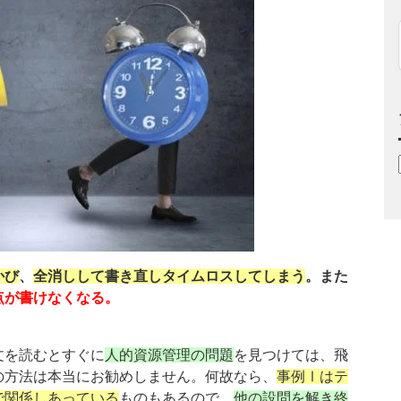
かび
、
全消しして書き直しタイムロスしてしまう
。また
点が書けなくなる。
文を読むとすぐに
人的資源管理の問題
を見つけては、飛
の方法は本当にお勧めしません。何故なら、
事例Ⅰはテ
で関係しあっている
ものもあるので、
他の設問を解き終