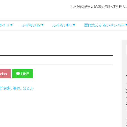
中小企業診断士２次試験の再現答案分析「
ガイド
ふぞろい19
ふぞろいPJ
歴代のふぞろいメンバー
cket
LINE
問解釈
,
要約
,
はるか