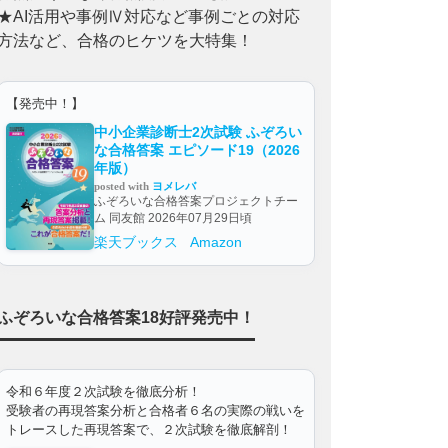
★AI活用や事例Ⅳ対応など事例ごとの対応
方法など、合格のヒケツを大特集！
【発売中！】
中小企業診断士2次試験 ふぞろい
な合格答案 エピソード19（2026
年版）
posted with
ヨメレバ
ふぞろいな合格答案プロジェクトチー
ム 同友館 2026年07月29日頃
楽天ブックス
Amazon
ふぞろいな合格答案18好評発売中！
令和６年度２次試験を徹底分析！
受験者の再現答案分析と合格者６名の実際の戦いを
トレースした再現答案で、２次試験を徹底解剖！