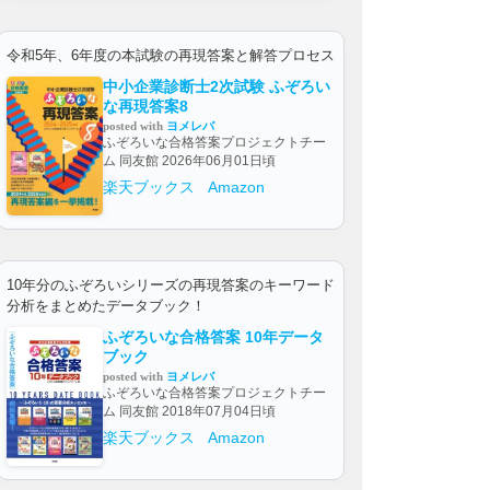
令和5年、6年度の本試験の再現答案と解答プロセス
中小企業診断士2次試験 ふぞろい
な再現答案8
posted with
ヨメレバ
ふぞろいな合格答案プロジェクトチー
ム 同友館 2026年06月01日頃
楽天ブックス
Amazon
10年分のふぞろいシリーズの再現答案のキーワード
分析をまとめたデータブック！
ふぞろいな合格答案 10年データ
ブック
posted with
ヨメレバ
ふぞろいな合格答案プロジェクトチー
ム 同友館 2018年07月04日頃
楽天ブックス
Amazon