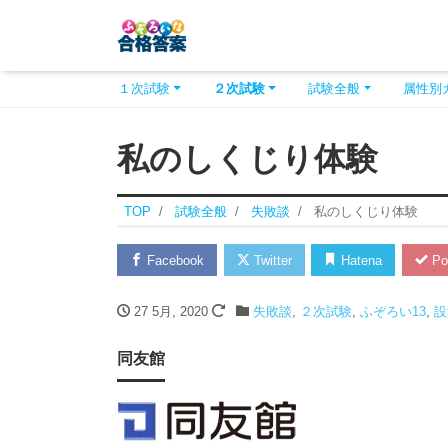
１次試験
２次試験
試験全般
属性別
私のしくじり体験
TOP
試験全般
失敗談
私のしくじり体験
Facebook
Twitter
Hatena
Po
27 5月, 2020
失敗談
,
２次試験
,
ふぞろい13
,
設
同友館