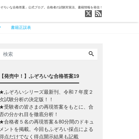
ふぞろいな合格答案」公式ブログ。合格者の試験対策法、書籍情報を発信！
書籍正誤表
【発売中！】ふぞろいな合格答案19
★ふぞろいシリーズ最新刊、令和７年度２
次試験分析の決定版！！
★受験者の皆さまの再現答案をもとに、合
否の分かれ目を徹底分析！
★合格者５名の再現答案＆80分間のドキュ
メントを掲載。今回もふぞろい採点による
得点だけでなく得点開示結果も記載