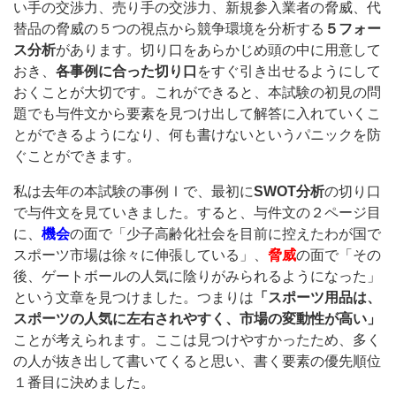
い手の交渉力、売り手の交渉力、新規参入業者の脅威、代
替品の脅威の５つの視点から競争環境を分析する
５フォー
ス分析
があります。切り口をあらかじめ頭の中に用意して
おき、
各事例に合った切り口
をすぐ引き出せるようにして
おくことが大切です。これができると、本試験の初見の問
題でも与件文から要素を見つけ出して解答に入れていくこ
とができるようになり、何も書けないというパニックを防
ぐことができます。
私は去年の本試験の事例Ⅰで、最初に
SWOT分析
の切り口
で与件文を見ていきました。すると、与件文の２ページ目
に、
機会
の面で「少子高齢化社会を目前に控えたわが国で
スポーツ市場は徐々に伸張している」、
脅威
の面で「その
後、ゲートボールの人気に陰りがみられるようになった」
という文章を見つけました。つまりは
「スポーツ用品は、
スポーツの人気に左右されやすく、市場の変動性が高い」
ことが考えられます。ここは見つけやすかったため、多く
の人が抜き出して書いてくると思い、書く要素の優先順位
１番目に決めました。