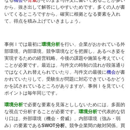
なる
機会
や
脅威
がそのまま与件文に書いてあることが多い
から、抜き出して解答にしやすいためです。多くの人が書
いてくるところですから、確実に根拠となる要素を入れ
て、得点を積み上げていきましょう。
事例Ⅰでは最初に
環境分析
を行い、企業がおかれている外
部環境、内部環境、競争環境などを把握し、あるべき姿を
実現するための経営戦略、今後の課題や施策を考えていく
ことが必要です。最近は、与件文の時制の流れが段落通り
ではなく入れ替えられていたり、与件文の最後に
機会
が書
かれていたりして、受験生が問題に対応できているかどう
かを試されているところがありますが、事例Ⅰを見ていく
ポイントは毎年同じです。
環境分析
で必要な要素を見落とししないためには、多面的
な視点で分析することが必要です。
環境分析
で代表的な切
り口は、外部環境（機会・脅威）、内部環境（強み・弱
み）の要素である
SWOT分析、
競争企業間の敵対関係、買