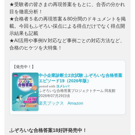
★受験者の皆さまの再現答案をもとに、合否の分かれ
目を徹底分析！
★合格者５名の再現答案＆80分間のドキュメントを掲
載。今回もふぞろい採点による得点だけでなく得点開
示結果も記載
★AI活用や事例Ⅳ対応など事例ごとの対応方法など、
合格のヒケツを大特集！
【発売中！】
中小企業診断士2次試験 ふぞろいな合格答案
エピソード19（2026年版）
posted with
ヨメレバ
ふぞろいな合格答案プロジェクトチーム 同友館
2026年07月29日頃
楽天ブックス
Amazon
ふぞろいな合格答案18好評発売中！