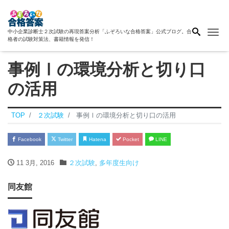
Me
中小企業診断士２次試験の再現答案分析「ふぞろいな合格答案」公式ブログ。合
格者の試験対策法、書籍情報を発信！
事例Ⅰの環境分析と切り口
の活用
TOP
２次試験
事例Ⅰの環境分析と切り口の活用
Facebook
Twitter
Hatena
Pocket
LINE
11 3月, 2016
２次試験
,
多年度生向け
同友館