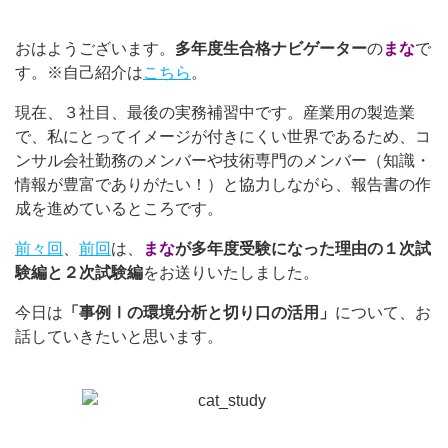
おはようございます。
多年度生合格ナビゲーター
の
まな
で
す。※自己紹介は
こちら
。
現在、３社目、最後の実務補習中です。産業用の製造業
で、私にとってイメージが付きにくい世界であるため、コ
ンサル会社勤務のメンバーや技術専門のメンバー（知識・
情報が豊富でありがたい！）と協力しながら、報告書の作
成を進めているところです。
前々回
、
前回
は、
まな
が多年度受験になった理由の１次試
験編と２次試験編
をお送りいたしました。
今日は
「事例Ⅰの環境分析と切り口の活用」
について、お
話していきたいと思います。