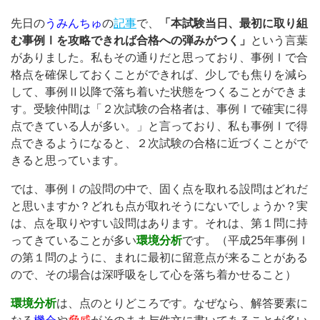
先日の
うみんちゅ
の
記事
で、
「本試験当日、最初に取り組
む事例Ⅰを攻略できれば合格への弾みがつく」
という言葉
がありました。私もその通りだと思っており、事例Ⅰで合
格点を確保しておくことができれば、少しでも焦りを減ら
して、事例Ⅱ以降で落ち着いた状態をつくることができま
す。受験仲間は「２次試験の合格者は、事例Ⅰで確実に得
点できている人が多い。」と言っており、私も事例Ⅰで得
点できるようになると、２次試験の合格に近づくことがで
きると思っています。
では、事例Ⅰの設問の中で、固く点を取れる設問はどれだ
と思いますか？どれも点が取れそうにないでしょうか？実
は、点を取りやすい設問はあります。それは、第１問に持
ってきていることが多い
環境分析
です。（平成25年事例Ⅰ
の第１問のように、まれに最初に留意点が来ることがある
ので、その場合は深呼吸をして心を落ち着かせること）
環境分析
は、点のとりどころです。なぜなら、解答要素に