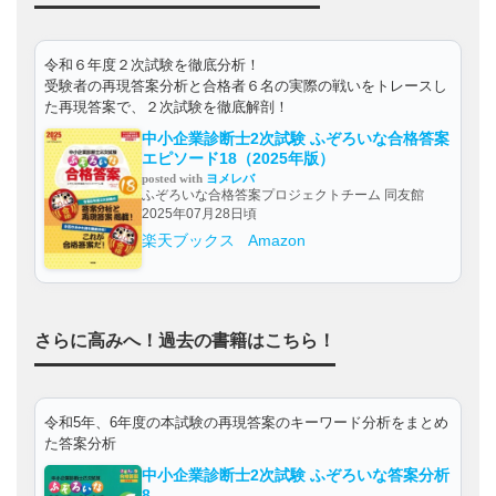
令和６年度２次試験を徹底分析！
受験者の再現答案分析と合格者６名の実際の戦いをトレースし
た再現答案で、２次試験を徹底解剖！
中小企業診断士2次試験 ふぞろいな合格答案
エピソード18（2025年版）
posted with
ヨメレバ
ふぞろいな合格答案プロジェクトチーム 同友館
2025年07月28日頃
楽天ブックス
Amazon
さらに高みへ！過去の書籍はこちら！
令和5年、6年度の本試験の再現答案のキーワード分析をまとめ
た答案分析
中小企業診断士2次試験 ふぞろいな答案分析
8