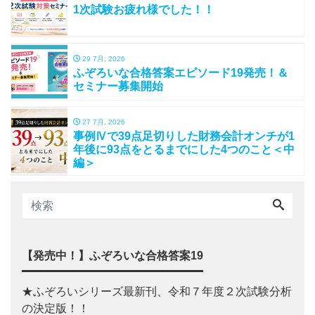
1次試験お疲れ様でした！！
29 7月, 2026
ふぞろいな合格答案エピソード19発売！＆
セミナー募集開始
27 7月, 2026
事例Ⅳで39点足切りした財務会計オンチが1
年後に93点をとるまでにした4つのこと＜中
編＞
【発売中！】ふぞろいな合格答案19
★ふぞろいシリーズ最新刊、令和７年度２次試験分析
の決定版！！