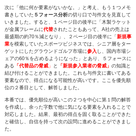
次に「他に何か要素がないかな。」と考え、もう１つメモ
書きしていた
５フォース分析
の切り口で与件文を見直して
いきました。すると、１ページ目の後半に「木製ラケット
が金属フレームに
代替
されたこともあって、A社の売上は
最盛期の約70％減となり」、２ページ目の後半に「
新規事
業
を模索していたスポーツビジネスでは、シニア層をター
ゲットにしたグラウンドゴルフ市場に
参入
し、国内市場シ
ェアの60％を占めるようになった」とあり、５フォースに
ある
「代替品の脅威
」
と
「新規参入業者の脅威」
の知識と
結び付けることができました。これも与件文に書いてある
要素なので、得点になる可能性が高いです。ここを優先順
位の２番目として、解答しました。
本番では、優先順位が高いこの２つを中心に第１問の解答
を作成し、余った字数で他に気になる要素を入れることで
対応しました。結果、最初の得点を固く取ることができた
と確信し、自信を持って次の設問に進めることができまし
た。