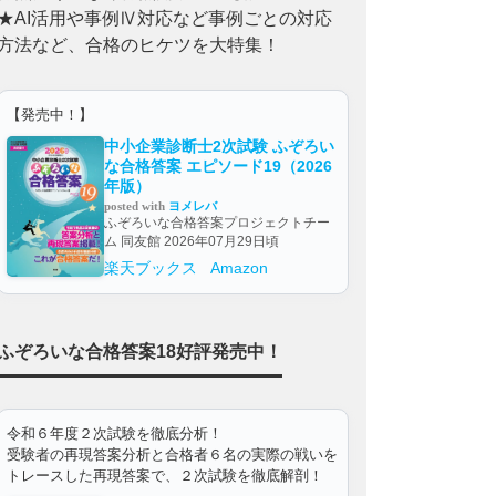
★AI活用や事例Ⅳ対応など事例ごとの対応
方法など、合格のヒケツを大特集！
【発売中！】
中小企業診断士2次試験 ふぞろい
な合格答案 エピソード19（2026
年版）
posted with
ヨメレバ
ふぞろいな合格答案プロジェクトチー
ム 同友館 2026年07月29日頃
楽天ブックス
Amazon
ふぞろいな合格答案18好評発売中！
令和６年度２次試験を徹底分析！
受験者の再現答案分析と合格者６名の実際の戦いを
トレースした再現答案で、２次試験を徹底解剖！