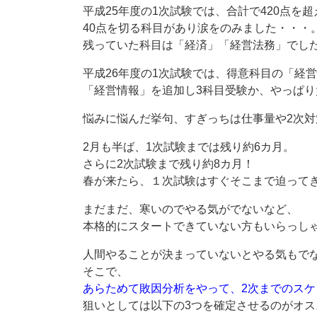
平成25年度の1次試験では、合計で420点を
40点を切る科目があり涙をのみました・・・
残っていた科目は「経済」「経営法務」でし
平成26年度の1次試験では、得意科目の「経
「経営情報」を追加し3科目受験か、やっぱり
悩みに悩んだ挙句、すぎっちは仕事量や2次対
2月も半ば、1次試験までは残り約6カ月。
さらに2次試験まで残り約8カ月！
春が来たら、１次試験はすぐそこまで迫って
まだまだ、寒いのでやる気がでないなど、
本格的にスタートできていない方もいらっし
人間やることが決まっていないとやる気もで
そこで、
あらためて敗因分析をやって、2次までのス
狙いとしては以下の3つを確定させるのがオス