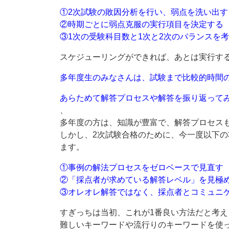
①2次試験の敗因分析を行い、弱点を洗い出す
②時期ごとに弱点克服の実行項目を決定する
③1次の受験科目数と1次と2次のバランスを
スケジューリングができれば、あとは実行す
多年度生のみなさんは、試験まで比較的時間
あらためて解答プロセスや解答を振り返って
、
多年度の方は、知識が豊富で、解答プロセス
しかし、2次試験合格のために、今一度以下の
ます。
①事例の解法プロセスをゼロベースで見直す
②「採点者が求めている解答レベル」を見極
③オレオレ解答ではなく、採点者とコミュニ
すぎっちは当初、これが1番良い方法だと考
難しいキーワードや流行りのキーワードを使っ