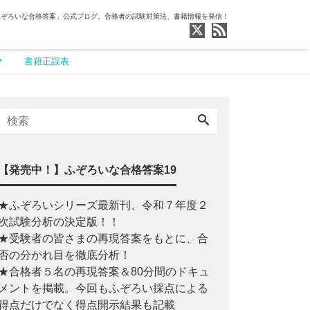
ふぞろいな合格答案」公式ブログ。合格者の試験対策法、書籍情報を発信！
書籍正誤表
【発売中！】ふぞろいな合格答案19
★ふぞろいシリーズ最新刊、令和７年度２
次試験分析の決定版！！
★受験者の皆さまの再現答案をもとに、合
否の分かれ目を徹底分析！
★合格者５名の再現答案＆80分間のドキュ
メントを掲載。今回もふぞろい採点による
得点だけでなく得点開示結果も記載