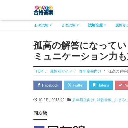
１次試験
２次試験
試験全般
属性別
孤高の解答になってい
ミュニケーション力も
TOP
属性別ガイド
多年度生向け
孤高の解答
Facebook
Twitter
Hatena
Po
10 2月, 2015
多年度生向け
,
試験全般
,
ふぞろ
同友館