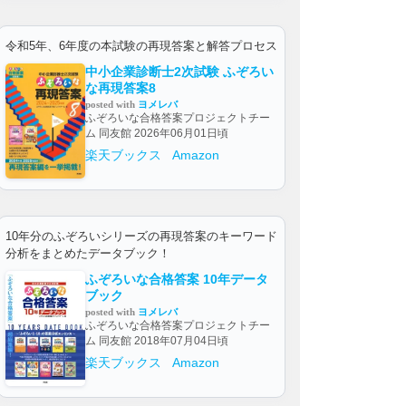
令和5年、6年度の本試験の再現答案と解答プロセス
中小企業診断士2次試験 ふぞろい
な再現答案8
posted with
ヨメレバ
ふぞろいな合格答案プロジェクトチー
ム 同友館 2026年06月01日頃
楽天ブックス
Amazon
10年分のふぞろいシリーズの再現答案のキーワード
分析をまとめたデータブック！
ふぞろいな合格答案 10年データ
ブック
posted with
ヨメレバ
ふぞろいな合格答案プロジェクトチー
ム 同友館 2018年07月04日頃
楽天ブックス
Amazon