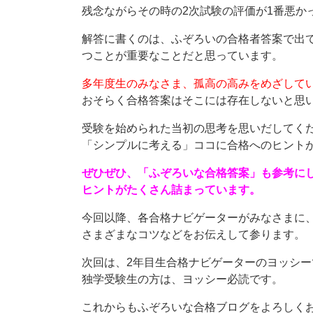
残念ながらその時の2次試験の評価が1番悪か
解答に書くのは、ふぞろいの合格者答案で出
つことが重要なことだと思っています。
多年度生のみなさま、孤高の高みをめざして
おそらく合格答案はそこには存在しないと思
受験を始められた当初の思考を思いだしてく
「シンプルに考える」ココに合格へのヒント
ぜひぜひ、「ふぞろいな合格答案」も参考に
ヒントがたくさん詰まっています。
今回以降、各合格ナビゲーターがみなさまに
さまざまなコツなどをお伝えして参ります。
次回は、2年目生合格ナビゲーターのヨッシー
独学受験生の方は、ヨッシー必読です。
これからもふぞろいな合格ブログをよろしくお願