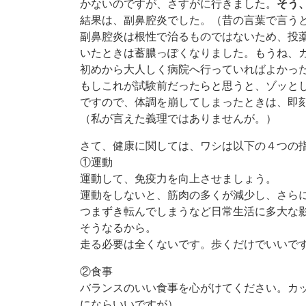
かないのですが、さすがに行きました。
そう
結果は、副鼻腔炎でした。（昔の言葉で言う
副鼻腔炎は根性で治るものではないため、投
いたときは蓄膿っぽくなりました。もうね、
初めから大人しく病院へ行っていればよかっ
もしこれが試験前だったらと思うと、ゾッと
ですので、体調を崩してしまったときは、即
（私が言えた義理ではありませんが。）
さて、健康に関しては、ワシは以下の４つの
①運動
運動して、免疫力を向上させましょう。
運動をしないと、筋肉の多くが減少し、さら
つまずき転んでしまうなど日常生活に多大な
そうなるから。
走る必要は全くないです。歩くだけでいいで
②食事
バランスのいい食事を心がけてください。カ
にならいいですが）