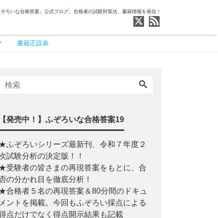
ふぞろいな合格答案」公式ブログ。合格者の試験対策法、書籍情報を発信！
書籍正誤表
【発売中！】ふぞろいな合格答案19
★ふぞろいシリーズ最新刊、令和７年度２
次試験分析の決定版！！
★受験者の皆さまの再現答案をもとに、合
否の分かれ目を徹底分析！
★合格者５名の再現答案＆80分間のドキュ
メントを掲載。今回もふぞろい採点による
得点だけでなく得点開示結果も記載