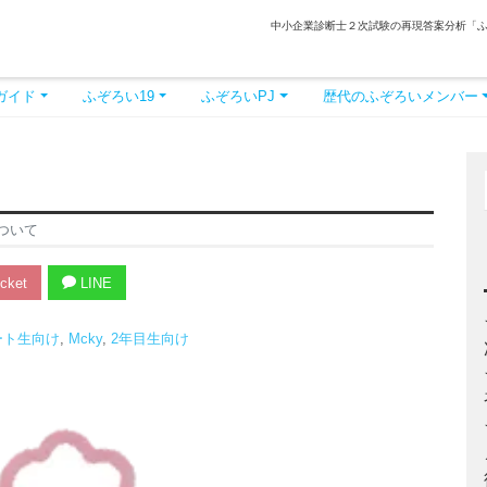
中小企業診断士２次試験の再現答案分析「
ガイド
ふぞろい19
ふぞろいPJ
歴代のふぞろいメンバー
ついて
cket
LINE
ート生向け
,
Mcky
,
2年目生向け