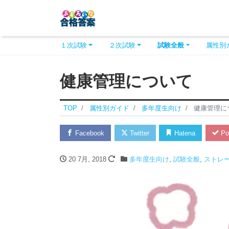
１次試験
２次試験
試験全般
属性別
健康管理について
TOP
属性別ガイド
多年度生向け
健康管理に
Facebook
Twitter
Hatena
Po
20 7月, 2018
多年度生向け
,
試験全般
,
ストレ