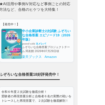
★AI活用や事例Ⅳ対応など事例ごとの対応
方法など、合格のヒケツを大特集！
【発売中！】
中小企業診断士2次試験 ふぞろい
な合格答案 エピソード19（2026
年版）
posted with
ヨメレバ
ふぞろいな合格答案プロジェクトチー
ム 同友館 2026年07月29日頃
楽天ブックス
Amazon
ふぞろいな合格答案18好評発売中！
令和６年度２次試験を徹底分析！
受験者の再現答案分析と合格者６名の実際の戦いを
トレースした再現答案で、２次試験を徹底解剖！