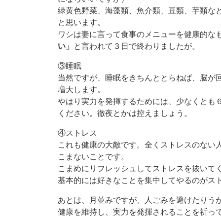
緑黄色野菜、海藻類、魚介類、豆類、芋類な
と思います。
ワシは妻に言って食事のメニューを健康的な
い」
と言われて３日で終わりましたが。
③睡眠
当然ですが、睡眠をきちんととらねば、脳が
増大します。
やはり実力を発揮するためには、少なくとも
ください。徹夜とかは控えましょう。
④ストレス
これも健康の大敵です。全くストレスのない
こまないことです。
こまめにリフレッシュしてストレスを抜いて
基本的には好きなことを集中してやるのがス
あとは、月並みですが、人ごみを避けたりう
健康を維持し、実力を発揮されることを祈っ