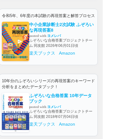
令和5年、6年度の本試験の再現答案と解答プロセス
中小企業診断士2次試験 ふぞろい
な再現答案8
posted with
ヨメレバ
ふぞろいな合格答案プロジェクトチー
ム 同友館 2026年06月01日頃
楽天ブックス
Amazon
10年分のふぞろいシリーズの再現答案のキーワード
分析をまとめたデータブック！
ふぞろいな合格答案 10年データ
ブック
posted with
ヨメレバ
ふぞろいな合格答案プロジェクトチー
ム 同友館 2018年07月04日頃
楽天ブックス
Amazon