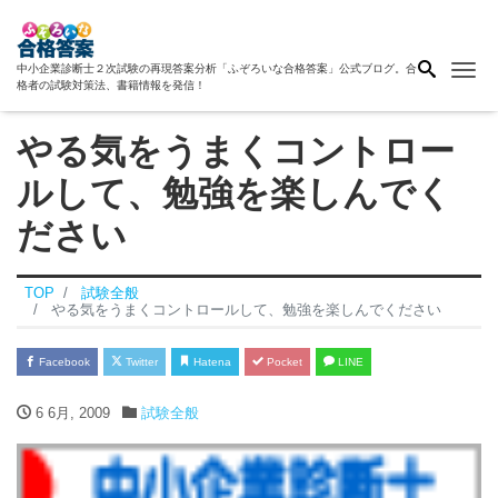
Me
中小企業診断士２次試験の再現答案分析「ふぞろいな合格答案」公式ブログ。合
格者の試験対策法、書籍情報を発信！
やる気をうまくコントロー
ルして、勉強を楽しんでく
ださい
TOP
試験全般
やる気をうまくコントロールして、勉強を楽しんでください
Facebook
Twitter
Hatena
Pocket
LINE
6 6月, 2009
試験全般