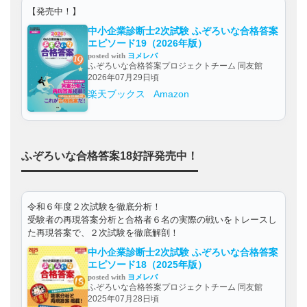
【発売中！】
中小企業診断士2次試験 ふぞろいな合格答案
エピソード19（2026年版）
posted with
ヨメレバ
ふぞろいな合格答案プロジェクトチーム 同友館
2026年07月29日頃
楽天ブックス
Amazon
ふぞろいな合格答案18好評発売中！
令和６年度２次試験を徹底分析！
受験者の再現答案分析と合格者６名の実際の戦いをトレースし
た再現答案で、２次試験を徹底解剖！
中小企業診断士2次試験 ふぞろいな合格答案
エピソード18（2025年版）
posted with
ヨメレバ
ふぞろいな合格答案プロジェクトチーム 同友館
2025年07月28日頃