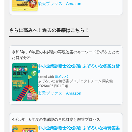
楽天ブックス
Amazon
さらに高みへ！過去の書籍はこちら！
令和5年、6年度の本試験の再現答案のキーワード分析をまとめ
た答案分析
中小企業診断士2次試験 ふぞろいな答案分析
8
posted with
ヨメレバ
ふぞろいな合格答案プロジェクトチーム 同友館
2026年06月01日頃
楽天ブックス
Amazon
令和5年、6年度の本試験の再現答案と解答プロセス
中小企業診断士2次試験 ふぞろいな再現答案