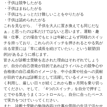
・子供は競争したがる
・子供はまねしたがる
・子供はちょっとだけ難しいことをやりたがる
・子供は認められたがる
これを見ながら、「子供を大人に置き換えても同じだな
ぁ」と思ったのは私だけではないと思います。運動・趣
味・仕事、どの場合でもヒトは年齢によらず同様のスイッ
チを持っており、これらのスイッチを押されるとやる気が
出る背景には「常に成長を続けていたい」という願望(目
的)があるように感じます。
皆さんが診断士受験を志された理由はそれぞれでしょう
が、自分の自己啓発が目的であればライバルとの競争心や
合格後の自己成長のイメージを、中小企業や社会への貢献
が目的であれば診断士として活躍しているイメージをうま
く利用し、厳しい日々が続くこれから数ヶ月間を乗り切っ
てください。そして、「4つのスイッチ」を自分で押すこ
とでやる気をうまくコントロールし、自分に合ったペース
で実力をつけていってください。
また、診断士受験の勉強内容は仕事や普段の生活で活かせ