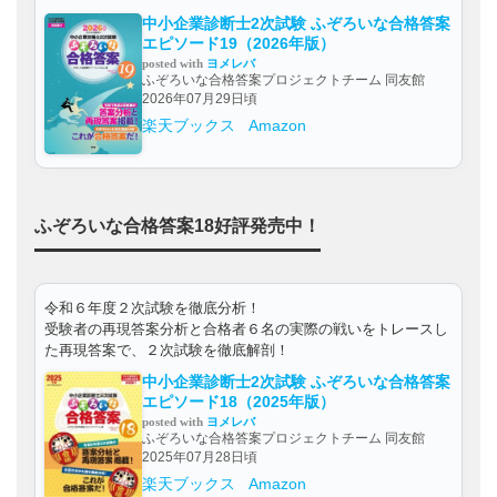
中小企業診断士2次試験 ふぞろいな合格答案
エピソード19（2026年版）
posted with
ヨメレバ
ふぞろいな合格答案プロジェクトチーム 同友館
2026年07月29日頃
楽天ブックス
Amazon
ふぞろいな合格答案18好評発売中！
令和６年度２次試験を徹底分析！
受験者の再現答案分析と合格者６名の実際の戦いをトレースし
た再現答案で、２次試験を徹底解剖！
中小企業診断士2次試験 ふぞろいな合格答案
エピソード18（2025年版）
posted with
ヨメレバ
ふぞろいな合格答案プロジェクトチーム 同友館
2025年07月28日頃
楽天ブックス
Amazon