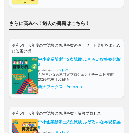
さらに高みへ！過去の書籍はこちら！
令和5年、6年度の本試験の再現答案のキーワード分析をまとめ
た答案分析
中小企業診断士2次試験 ふぞろいな答案分析
8
posted with
ヨメレバ
ふぞろいな合格答案プロジェクトチーム 同友館
2026年06月01日頃
楽天ブックス
Amazon
令和5年、6年度の本試験の再現答案と解答プロセス
中小企業診断士2次試験 ふぞろいな再現答案
8
posted with
ヨメレバ