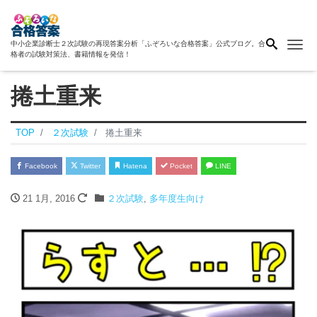
Me
中小企業診断士２次試験の再現答案分析「ふぞろいな合格答案」公式ブログ。合
格者の試験対策法、書籍情報を発信！
捲土重来
TOP
２次試験
捲土重来
Facebook
Twitter
Hatena
Pocket
LINE
21 1月, 2016
２次試験
,
多年度生向け