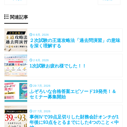
関連記事
6 8月, 2026
２次試験の王道攻略法「過去問演習」の意味
を深く理解する
2 8月, 2026
1次試験お疲れ様でした！！
29 7月, 2026
ふぞろいな合格答案エピソード19発売！＆
セミナー募集開始
27 7月, 2026
事例Ⅳで39点足切りした財務会計オンチが1
年後に93点をとるまでにした4つのこと＜中