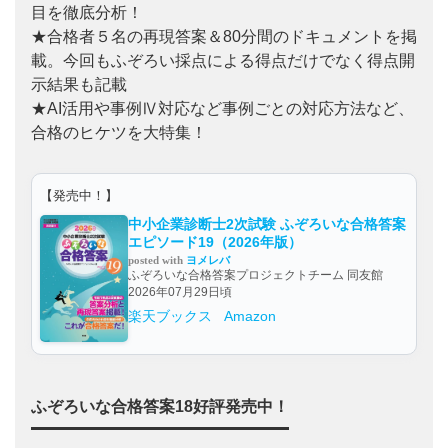
目を徹底分析！
★合格者５名の再現答案＆80分間のドキュメントを掲
載。今回もふぞろい採点による得点だけでなく得点開
示結果も記載
★AI活用や事例Ⅳ対応など事例ごとの対応方法など、
合格のヒケツを大特集！
【発売中！】
中小企業診断士2次試験 ふぞろいな合格答案
エピソード19（2026年版）
posted with
ヨメレバ
ふぞろいな合格答案プロジェクトチーム 同友館
2026年07月29日頃
楽天ブックス
Amazon
ふぞろいな合格答案18好評発売中！