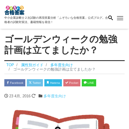
Me
中小企業診断士２次試験の再現答案分析「ふぞろいな合格答案」公式ブログ。合
格者の試験対策法、書籍情報を発信！
ゴールデンウィークの勉強
計画は立てましたか？
TOP
属性別ガイド
多年度生向け
ゴールデンウィークの勉強計画は立てましたか？
Facebook
Twitter
Hatena
Pocket
LINE
23 4月, 2016
多年度生向け