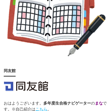
同友館
おはようございます。
多年度生合格ナビゲーター
の
まな
で
す。※自己紹介は
こちら
。