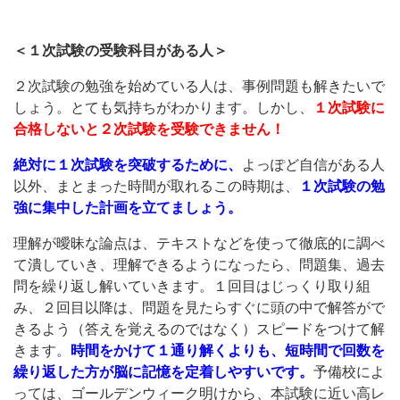
＜１次試験の受験科目がある人＞
２次試験の勉強を始めている人は、事例問題も解きたいで
しょう。とても気持ちがわかります。しかし、
１次試験に
合格しないと２次試験を受験できません！
絶対に１次試験を突破するために、
よっぽど自信がある人
以外、まとまった時間が取れるこの時期は、
１次試験の勉
強に集中した計画を立てましょう。
理解が曖昧な論点は、テキストなどを使って徹底的に調べ
て潰していき、理解できるようになったら、問題集、過去
問を繰り返し解いていきます。１回目はじっくり取り組
み、２回目以降は、問題を見たらすぐに頭の中で解答がで
きるよう（答えを覚えるのではなく）スピードをつけて解
きます。
時間をかけて１通り解くよりも、短時間で回数を
繰り返した方が脳に記憶を定着しやすいです。
予備校によ
っては、ゴールデンウィーク明けから、本試験に近い高レ