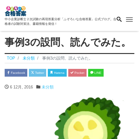
Me
中小企業診断士２次試験の再現答案分析「ふぞろいな合格答案」公式ブログ。合
格者の試験対策法、書籍情報を発信！
事例3の設問、読んでみた。
TOP
未分類
事例3の設問、読んでみた。
Facebook
Twitter
Hatena
Pocket
LINE
6 12月, 2016
未分類