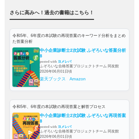
さらに高みへ！過去の書籍はこちら！
令和5年、6年度の本試験の再現答案のキーワード分析をまとめ
た答案分析
中小企業診断士2次試験 ふぞろいな答案分析
8
posted with
ヨメレバ
ふぞろいな合格答案プロジェクトチーム 同友館
2026年06月01日頃
楽天ブックス
Amazon
令和5年、6年度の本試験の再現答案と解答プロセス
中小企業診断士2次試験 ふぞろいな再現答案
8
posted with
ヨメレバ
ふぞろいな合格答案プロジェクトチーム 同友館
2026年06月01日頃