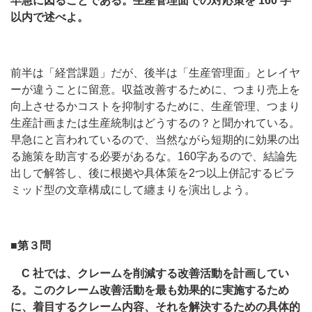
早急に図ることである。生産管理面での対応策を 160 字
以内で述べよ。
前半は「経営課題」だが、後半は「生産管理面」とレイヤ
ーが違うことに留意。収益改善するために、つまり売上を
向上させるかコストを抑制するために、生産管理、つまり
生産計画または生産統制はどうするの？と聞かれている。
早急にと言われているので、当然ながら短期的に効果の出
る施策を助言する必要があるな。160字あるので、結論先
出しで解答し、後に根拠や具体策を2つ以上併記するピラ
ミッド型の文章構成にして纏まりを演出しよう。
■第３問
C 社では、クレームを削減する改善活動を計画してい
る。このクレーム改善活動を最も効果的に実施するため
に、着目するクレーム内容、それを解決するための具体的