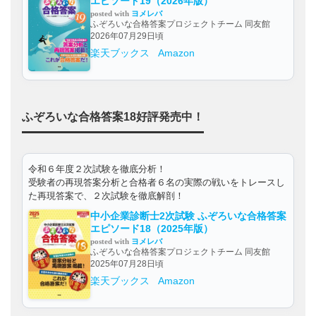
エピソード19（2026年版）
posted with
ヨメレバ
ふぞろいな合格答案プロジェクトチーム 同友館
2026年07月29日頃
楽天ブックス
Amazon
ふぞろいな合格答案18好評発売中！
令和６年度２次試験を徹底分析！
受験者の再現答案分析と合格者６名の実際の戦いをトレースし
た再現答案で、２次試験を徹底解剖！
中小企業診断士2次試験 ふぞろいな合格答案
エピソード18（2025年版）
posted with
ヨメレバ
ふぞろいな合格答案プロジェクトチーム 同友館
2025年07月28日頃
楽天ブックス
Amazon