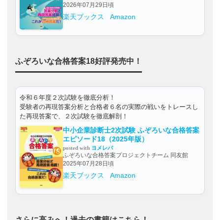
2026年07月29日頃
楽天ブックス
Amazon
ふぞろいな合格答案18好評発売中！
令和６年度２次試験を徹底分析！
受験者の再現答案分析と合格者６名の実際の戦いをトレースし
た再現答案で、２次試験を徹底解剖！
中小企業診断士2次試験 ふぞろいな合格答案
エピソード18（2025年版）
posted with
ヨメレバ
ふぞろいな合格答案プロジェクトチーム 同友館
2025年07月28日頃
楽天ブックス
Amazon
さらに高みへ！過去の書籍はこちら！