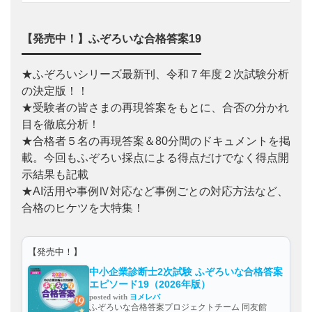
【発売中！】ふぞろいな合格答案19
★ふぞろいシリーズ最新刊、令和７年度２次試験分析
の決定版！！
★受験者の皆さまの再現答案をもとに、合否の分かれ
目を徹底分析！
★合格者５名の再現答案＆80分間のドキュメントを掲
載。今回もふぞろい採点による得点だけでなく得点開
示結果も記載
★AI活用や事例Ⅳ対応など事例ごとの対応方法など、
合格のヒケツを大特集！
【発売中！】
中小企業診断士2次試験 ふぞろいな合格答案
エピソード19（2026年版）
posted with
ヨメレバ
ふぞろいな合格答案プロジェクトチーム 同友館