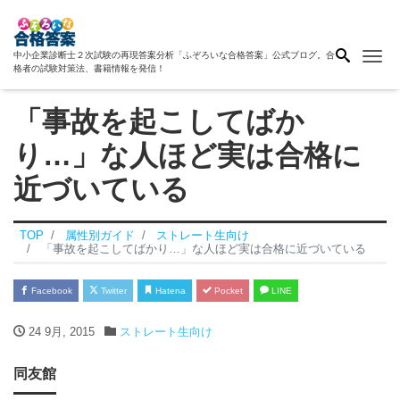
Me
中小企業診断士２次試験の再現答案分析「ふぞろいな合格答案」公式ブログ。合
格者の試験対策法、書籍情報を発信！
「事故を起こしてばか
り…」な人ほど実は合格に
近づいている
TOP
属性別ガイド
ストレート生向け
「事故を起こしてばかり…」な人ほど実は合格に近づいている
Facebook
Twitter
Hatena
Pocket
LINE
24 9月, 2015
ストレート生向け
同友館