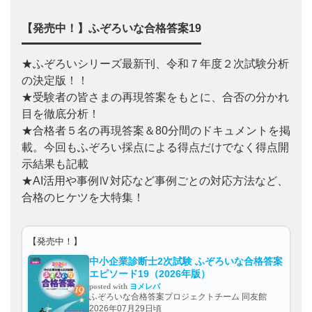
【発売中！】ふぞろいな合格答案19
★ふぞろいシリーズ最新刊、令和７年度２次試験分析
の決定版！！
★受験者の皆さまの再現答案をもとに、合否の分かれ
目を徹底分析！
★合格者５名の再現答案＆80分間のドキュメントを掲
載。今回もふぞろい採点による得点だけでなく得点開
示結果も記載
★AI活用や事例Ⅳ対応など事例ごとの対応方法など、
合格のヒケツを大特集！
【発売中！】
中小企業診断士2次試験 ふぞろいな合格答案
エピソード19（2026年版）
posted with
ヨメレバ
ふぞろいな合格答案プロジェクトチーム 同友館
2026年07月29日頃