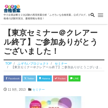
Me
中小企業診断士２次試験の再現答案分析「ふぞろいな合格答案」公式ブログ。合
格者の試験対策法、書籍情報を発信！
【東京セミナー＠クレアー
ル終了】ご参加ありがとう
ございました！
TOP
ふぞろいプロジェクト
セミナー
【東京セミナー＠クレアール終了】ご参加ありがとうございました！
Facebook
Twitter
Hatena
Pocket
LINE
11 9月, 2013
セミナー