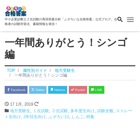
Me
中小企業診断士２次試験の再現答案分析「ふぞろいな合格答案」公式ブログ。合
格者の試験対策法、書籍情報を発信！
一年間ありがとう！シンゴ
編
TOP
属性別ガイド
地方受験生
一年間ありがとう！シンゴ編
Facebook
Twitter
Hatena
Pocket
LINE
17 1月, 2019
地方受験生
,
１次試験
,
２次試験
,
多年度生向け
,
試験全般
,
ストレー
ト生向け
,
2年目生向け
,
ふぞろい11
,
しんご
,
特集