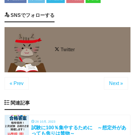
SNSでフォローする
Twitter
« Prev
Next »
関連記事
26 10月, 2023
試験に100％集中するために ～想定外があ
っても焦りは禁物～