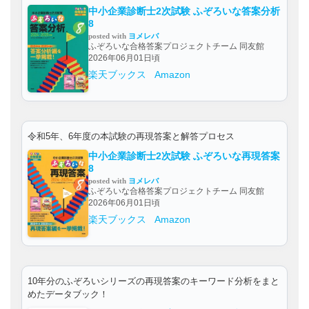
中小企業診断士2次試験 ふぞろいな答案分析
8
posted with
ヨメレバ
ふぞろいな合格答案プロジェクトチーム 同友館
2026年06月01日頃
楽天ブックス
Amazon
令和5年、6年度の本試験の再現答案と解答プロセス
中小企業診断士2次試験 ふぞろいな再現答案
8
posted with
ヨメレバ
ふぞろいな合格答案プロジェクトチーム 同友館
2026年06月01日頃
楽天ブックス
Amazon
10年分のふぞろいシリーズの再現答案のキーワード分析をまと
めたデータブック！