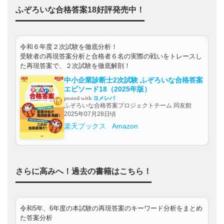
ふぞろいな合格答案18好評発売中！
令和６年度２次試験を徹底分析！
受験者の再現答案分析と合格者６名の実際の戦いをトレースし
た再現答案で、２次試験を徹底解剖！
中小企業診断士2次試験 ふぞろいな合格答案
エピソード18（2025年版）
posted with
ヨメレバ
ふぞろいな合格答案プロジェクトチーム 同友館
2025年07月28日頃
楽天ブックス
Amazon
さらに高みへ！過去の書籍はこちら！
令和5年、6年度の本試験の再現答案のキーワード分析をまとめ
た答案分析