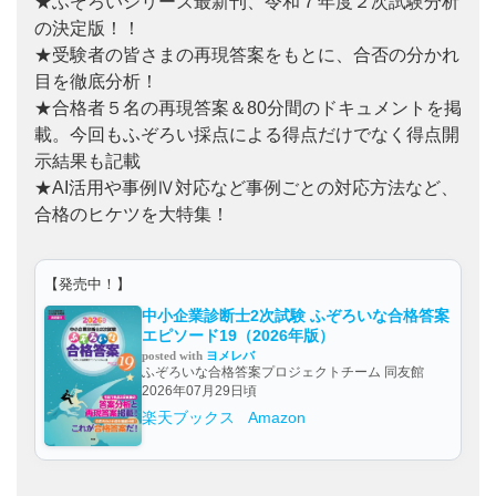
★ふぞろいシリーズ最新刊、令和７年度２次試験分析
の決定版！！
★受験者の皆さまの再現答案をもとに、合否の分かれ
目を徹底分析！
★合格者５名の再現答案＆80分間のドキュメントを掲
載。今回もふぞろい採点による得点だけでなく得点開
示結果も記載
★AI活用や事例Ⅳ対応など事例ごとの対応方法など、
合格のヒケツを大特集！
【発売中！】
中小企業診断士2次試験 ふぞろいな合格答案
エピソード19（2026年版）
posted with
ヨメレバ
ふぞろいな合格答案プロジェクトチーム 同友館
2026年07月29日頃
楽天ブックス
Amazon