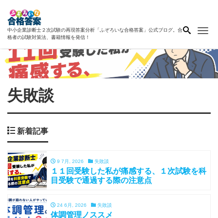
Me
中小企業診断士２次試験の再現答案分析「ふぞろいな合格答案」公式ブログ。合
格者の試験対策法、書籍情報を発信！
失敗談
新着記事
9 7月, 2026
失敗談
１１回受験した私が痛感する、１次試験を科
目受験で通過する際の注意点
24 6月, 2026
失敗談
体調管理ノススメ