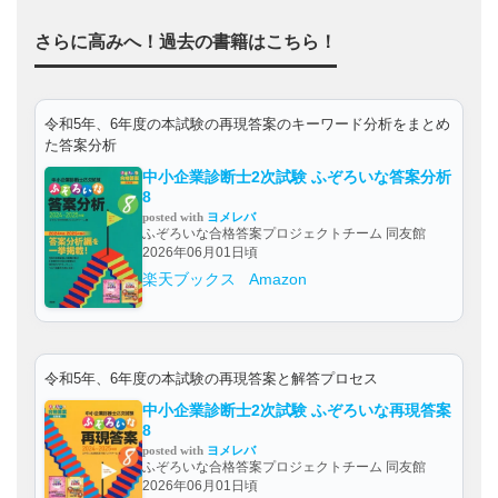
さらに高みへ！過去の書籍はこちら！
令和5年、6年度の本試験の再現答案のキーワード分析をまとめ
た答案分析
中小企業診断士2次試験 ふぞろいな答案分析
8
posted with
ヨメレバ
ふぞろいな合格答案プロジェクトチーム 同友館
2026年06月01日頃
楽天ブックス
Amazon
令和5年、6年度の本試験の再現答案と解答プロセス
中小企業診断士2次試験 ふぞろいな再現答案
8
posted with
ヨメレバ
ふぞろいな合格答案プロジェクトチーム 同友館
2026年06月01日頃