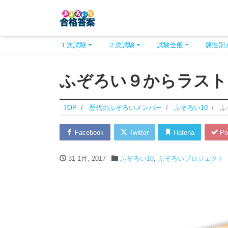
１次試験
２次試験
試験全般
属性別
ふぞろい９からラスト
TOP
歴代のふぞろいメンバー
ふぞろい10
ふ
Facebook
Twitter
Hatena
Po
31 1月, 2017
ふぞろい10
,
ふぞろいプロジェクト