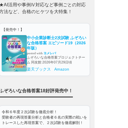
★AI活用や事例Ⅳ対応など事例ごとの対応
方法など、合格のヒケツを大特集！
【発売中！】
中小企業診断士2次試験 ふぞろい
な合格答案 エピソード19（2026
年版）
posted with
ヨメレバ
ふぞろいな合格答案プロジェクトチー
ム 同友館 2026年07月29日頃
楽天ブックス
Amazon
ふぞろいな合格答案18好評発売中！
令和６年度２次試験を徹底分析！
受験者の再現答案分析と合格者６名の実際の戦いを
トレースした再現答案で、２次試験を徹底解剖！