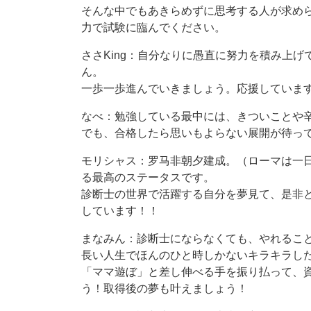
そんな中でもあきらめずに思考する人が求め
力で試験に臨んでください。
ささKing：自分なりに愚直に努力を積み上
ん。
一歩一歩進んでいきましょう。応援していま
なべ：勉強している最中には、きついことや
でも、合格したら思いもよらない展開が待っ
モリシャス：罗马非朝夕建成。（ローマは一
る最高のステータスです。
診断士の世界で活躍する自分を夢見て、是非
しています！！
まなみん：診断士にならなくても、やれるこ
長い人生でほんのひと時しかないキラキラし
「ママ遊ぼ」と差し伸べる手を振り払って、
う！取得後の夢も叶えましょう！