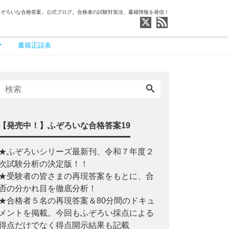
ふぞろいな合格答案」公式ブログ。合格者の試験対策法、書籍情報を発信！
書籍正誤表
【発売中！】ふぞろいな合格答案19
★ふぞろいシリーズ最新刊、令和７年度２
次試験分析の決定版！！
★受験者の皆さまの再現答案をもとに、合
否の分かれ目を徹底分析！
★合格者５名の再現答案＆80分間のドキュ
メントを掲載。今回もふぞろい採点による
得点だけでなく得点開示結果も記載