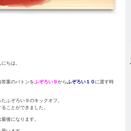
んにちは。
格答案のバトンを
ふぞろい９
から
ふぞろい１０
に渡す時
ったふぞろい９のキックオフ。
することができました。
は最後になります。
と思います。