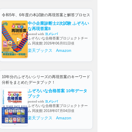
令和5年、6年度の本試験の再現答案と解答プロセス
中小企業診断士2次試験 ふぞろい
な再現答案8
posted with
ヨメレバ
ふぞろいな合格答案プロジェクトチー
ム 同友館 2026年06月01日頃
楽天ブックス
Amazon
10年分のふぞろいシリーズの再現答案のキーワード
分析をまとめたデータブック！
ふぞろいな合格答案 10年データ
ブック
posted with
ヨメレバ
ふぞろいな合格答案プロジェクトチー
ム 同友館 2018年07月04日頃
楽天ブックス
Amazon