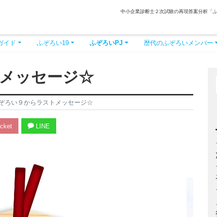
中小企業診断士２次試験の再現答案分析「
ガイド
ふぞろい19
ふぞろいPJ
歴代のふぞろいメンバー
メッセージ☆
ぞろい９からラストメッセージ☆
cket
LINE