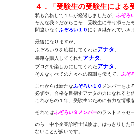
４．「受験生の受験生による
私も合格して１年が経過しましたが、
ふぞろ
そんな我々だからこそ、受験生に寄り添った
間違いなく
ふぞろい１０
に引き継がれていき
最後になりますが、
アナタ
ふぞろい９を応援してくれた
、
アナタ
書籍を購入してくれた
、
アナタ
ブログを楽しみにしてくれた
、
そんなすべての方々への感謝を伝えて、
ふぞ
これからは新たな
ふぞろい１０
メンバーをよ
必ずや、合格を目指すアナタの力になれると
これからの１年、受験生のために有力な情報
それでは
ふぞろい９メンバー
のラストメッセ
のら：中小企業診断士試験は、はっきりした
ないことが多いです。