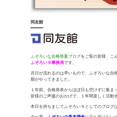
同友館
ふぞろいな合格答案ブログ
をご覧の皆様、こ
ふぞろい９事務局
です。
月日が流れるのは早いもので、ふぞろいな合
期がやってきました。
１年前。合格発表からほぼ日も空けずに集ま
皆様のご声援のおかげで、１年間楽しく活動
本日を持ちましてふぞろい９としてのブログ
今一度、
ふぞろいの基本理念
に立ち返りたい