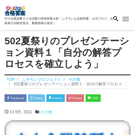
Me
中小企業診断士２次試験の再現答案分析「ふぞろいな合格答案」公式ブログ。合
格者の試験対策法、書籍情報を発信！
502夏祭りのプレゼンテーシ
ョン資料１「自分の解答プ
ロセスを確立しよう」
TOP
ふぞろいプロジェクト
その他
502夏祭りのプレゼンテーション資料１「自分の解答プロセスを確立しよう」
Facebook
Twitter
Hatena
Pocket
LINE
13 8月, 2011
その他