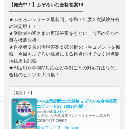
【発売中！】ふぞろいな合格答案19
★ふぞろいシリーズ最新刊、令和７年度２次試験分析
の決定版！！
★受験者の皆さまの再現答案をもとに、合否の分かれ
目を徹底分析！
★合格者５名の再現答案＆80分間のドキュメントを掲
載。今回もふぞろい採点による得点だけでなく得点開
示結果も記載
★AI活用や事例Ⅳ対応など事例ごとの対応方法など、
合格のヒケツを大特集！
【発売中！】
中小企業診断士2次試験 ふぞろいな合格答案
エピソード19（2026年版）
posted with
ヨメレバ
ふぞろいな合格答案プロジェクトチーム 同友館
2026年07月29日頃
楽天ブックス
Amazon