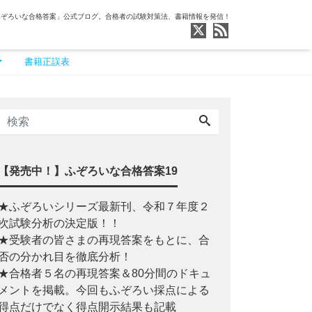
ふぞろいな合格答案」公式ブログ。合格者の試験対策法、書籍情報を発信！
書籍正誤表
【発売中！】ふぞろいな合格答案19
★ふぞろいシリーズ最新刊、令和７年度２
次試験分析の決定版！！
★受験者の皆さまの再現答案をもとに、合
否の分かれ目を徹底分析！
★合格者５名の再現答案＆80分間のドキュ
メントを掲載。今回もふぞろい採点による
得点だけでなく得点開示結果も記載