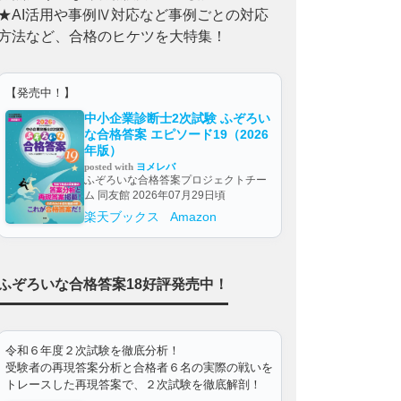
★AI活用や事例Ⅳ対応など事例ごとの対応
方法など、合格のヒケツを大特集！
【発売中！】
中小企業診断士2次試験 ふぞろい
な合格答案 エピソード19（2026
年版）
posted with
ヨメレバ
ふぞろいな合格答案プロジェクトチー
ム 同友館 2026年07月29日頃
楽天ブックス
Amazon
ふぞろいな合格答案18好評発売中！
令和６年度２次試験を徹底分析！
受験者の再現答案分析と合格者６名の実際の戦いを
トレースした再現答案で、２次試験を徹底解剖！