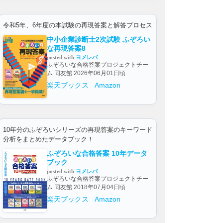
令和5年、6年度の本試験の再現答案と解答プロセス
中小企業診断士2次試験 ふぞろい
な再現答案8
posted with
ヨメレバ
ふぞろいな合格答案プロジェクトチー
ム 同友館 2026年06月01日頃
楽天ブックス
Amazon
10年分のふぞろいシリーズの再現答案のキーワード
分析をまとめたデータブック！
ふぞろいな合格答案 10年データ
ブック
posted with
ヨメレバ
ふぞろいな合格答案プロジェクトチー
ム 同友館 2018年07月04日頃
楽天ブックス
Amazon