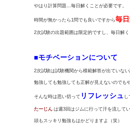
やはり計算問題…毎日解くことが必要です。
毎日
時間が無かったら1問でも良いですから
2次試験の出題範囲は限定的ですし、毎日解くこ
■モチベーションについて
2次試験は試験機関から模範解答が出ていない
勉強しても勉強しても正解が見えないのでもやも
リフレッシュ
そんな時は思い切って
し
たーじん
は週3回はジムに行って汗を流して
頭もスッキリ勉強もはかどりますよ（笑）