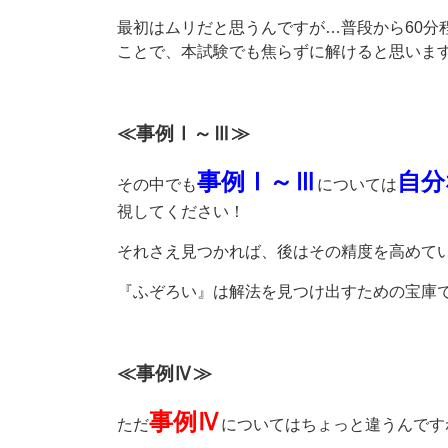
最初はムリだと思うんですが…普段から60分
ことで、本試験でも焦らずに解けると思います(^
≪事例Ⅰ～Ⅲ≫
事例Ⅰ～Ⅲ
自分
その中でも
については
視してください！
それさえ見つかれば、後はその精度を高めていく
『ふぞろい』は解法を見つけ出すための宝庫
≪事例Ⅳ≫
事例Ⅳ
ただ
についてはちょっと違うんです