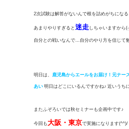
2次試験は解答がないんで根を詰めがちになる
迷走
あまりやりすぎると
しちゃいますから(-_-
自分との戦いなんで…自分のやり方を信じて勉
明日は、
鹿児島からエールをお届け！元ナース★
あい
明日はどこにいるんですかね♪ 近いうち
またふぞろいでは秋セミナーも企画中です♪
大阪・東京
今回も
で実施になります(^^)/