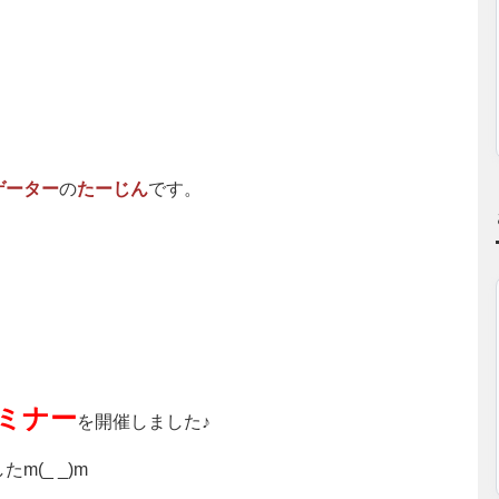
ゲーター
の
たーじん
です。
ミナー
を開催しました♪
(_ _)m