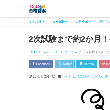
１次試験
２次試験
試験全般
属性別
2次試験まで約2か月
TOP
ふぞろい10
たーじん
2次試験まで約2
Facebook
Twitter
Hatena
Po
20 8月, 2017
たーじん
,
２次試験
,
ふぞろい10