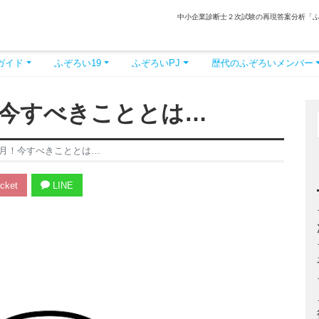
中小企業診断士２次試験の再現答案分析「
ガイド
ふぞろい19
ふぞろいPJ
歴代のふぞろいメンバー
！今すべきこととは…
か月！今すべきこととは…
cket
LINE