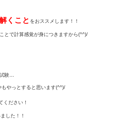
解くこと
をおススメします！！
とで計算感覚が身につきますから(^^)/
試験…
やっとすると思います(^^)/
てください！
いました！！