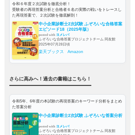
令和６年度２次試験を徹底分析！
受験者の再現答案分析と合格者６名の実際の戦いをトレースし
た再現答案で、２次試験を徹底解剖！
中小企業診断士2次試験 ふぞろいな合格答案
エピソード18（2025年版）
posted with
ヨメレバ
ふぞろいな合格答案プロジェクトチーム 同友館
2025年07月28日頃
楽天ブックス
Amazon
さらに高みへ！過去の書籍はこちら！
令和5年、6年度の本試験の再現答案のキーワード分析をまとめ
た答案分析
中小企業診断士2次試験 ふぞろいな答案分析
8
posted with
ヨメレバ
ふぞろいな合格答案プロジェクトチーム 同友館