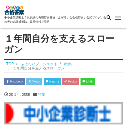
Me
中小企業診断士２次試験の再現答案分析「ふぞろいな合格答案」公式ブログ。合
格者の試験対策法、書籍情報を発信！
１年間自分を支えるスロー
ガン
TOP
ふぞろいプロジェクト
特集
１年間自分を支えるスローガン
Facebook
Twitter
Hatena
Pocket
LINE
20 1月, 2009
特集