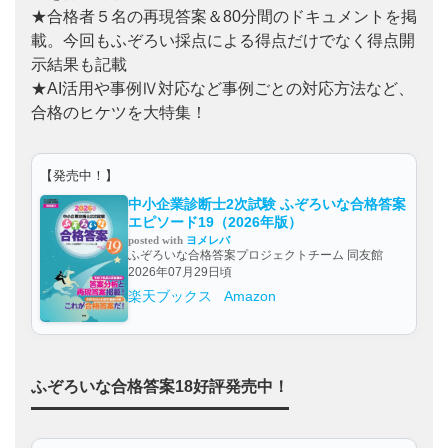
★合格者５名の再現答案＆80分間のドキュメントを掲
載。今回もふぞろい採点による得点だけでなく得点開
示結果も記載
★AI活用や事例Ⅳ対応など事例ごとの対応方法など、
合格のヒケツを大特集！
【発売中！】
中小企業診断士2次試験 ふぞろいな合格答案
エピソード19（2026年版）
posted with
ヨメレバ
ふぞろいな合格答案プロジェクトチーム 同友館
2026年07月29日頃
楽天ブックス
Amazon
ふぞろいな合格答案18好評発売中！