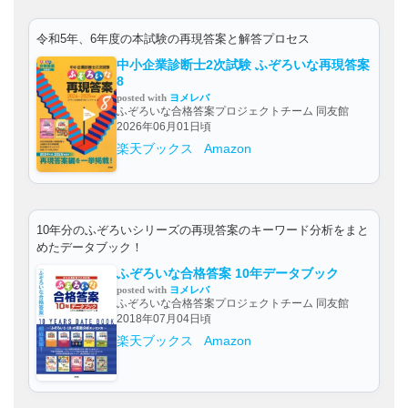
令和5年、6年度の本試験の再現答案と解答プロセス
中小企業診断士2次試験 ふぞろいな再現答案
8
posted with
ヨメレバ
ふぞろいな合格答案プロジェクトチーム 同友館
2026年06月01日頃
楽天ブックス
Amazon
10年分のふぞろいシリーズの再現答案のキーワード分析をまと
めたデータブック！
ふぞろいな合格答案 10年データブック
posted with
ヨメレバ
ふぞろいな合格答案プロジェクトチーム 同友館
2018年07月04日頃
楽天ブックス
Amazon