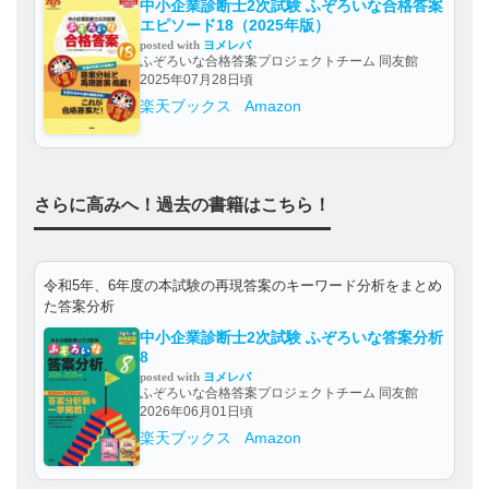
中小企業診断士2次試験 ふぞろいな合格答案
エピソード18（2025年版）
posted with
ヨメレバ
ふぞろいな合格答案プロジェクトチーム 同友館
2025年07月28日頃
楽天ブックス
Amazon
さらに高みへ！過去の書籍はこちら！
令和5年、6年度の本試験の再現答案のキーワード分析をまとめ
た答案分析
中小企業診断士2次試験 ふぞろいな答案分析
8
posted with
ヨメレバ
ふぞろいな合格答案プロジェクトチーム 同友館
2026年06月01日頃
楽天ブックス
Amazon