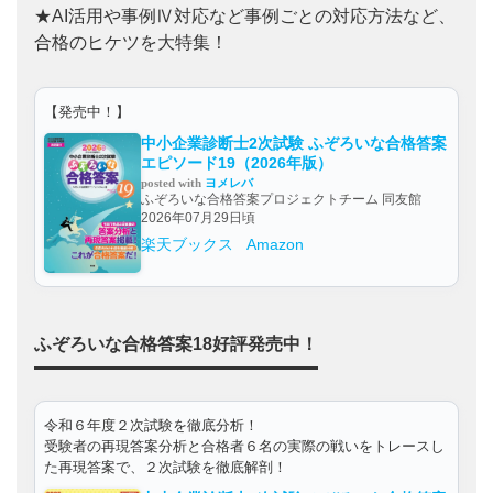
★AI活用や事例Ⅳ対応など事例ごとの対応方法など、
合格のヒケツを大特集！
【発売中！】
中小企業診断士2次試験 ふぞろいな合格答案
エピソード19（2026年版）
posted with
ヨメレバ
ふぞろいな合格答案プロジェクトチーム 同友館
2026年07月29日頃
楽天ブックス
Amazon
ふぞろいな合格答案18好評発売中！
令和６年度２次試験を徹底分析！
受験者の再現答案分析と合格者６名の実際の戦いをトレースし
た再現答案で、２次試験を徹底解剖！