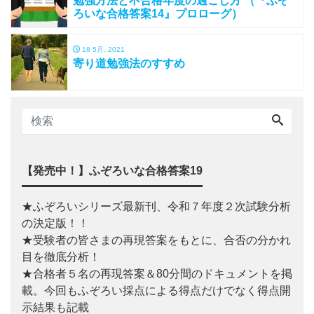
勉強方法と不合格年度の過ごし方 （『ふぞ
ろいな合格答案14』プロローグ）
18 5月, 2021
寄り道勉強法のすすめ
【発売中！】ふぞろいな合格答案19
★ふぞろいシリーズ最新刊、令和７年度２次試験分析
の決定版！！
★受験者の皆さまの再現答案をもとに、合否の分かれ
目を徹底分析！
★合格者５名の再現答案＆80分間のドキュメントを掲
載。今回もふぞろい採点による得点だけでなく得点開
示結果も記載