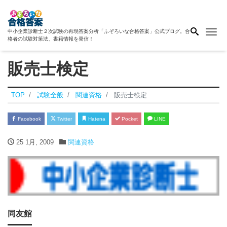
Me
中小企業診断士２次試験の再現答案分析「ふぞろいな合格答案」公式ブログ。合
格者の試験対策法、書籍情報を発信！
販売士検定
TOP
試験全般
関連資格
販売士検定
Facebook
Twitter
Hatena
Pocket
LINE
25 1月, 2009
関連資格
同友館