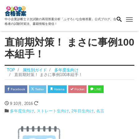
Me
中小企業診断士２次試験の再現答案分析「ふぞろいな合格答案」公式ブログ。合
格者の試験対策法、書籍情報を発信！
直前期対策！ まさに事例100
本組手！
TOP
属性別ガイド
多年度生向け
直前期対策！ まさに事例100本組手！
Facebook
Twitter
Hatena
Pocket
LINE
9 10月, 2016
多年度生向け
,
ストレート生向け
,
2年目生向け
,
名言