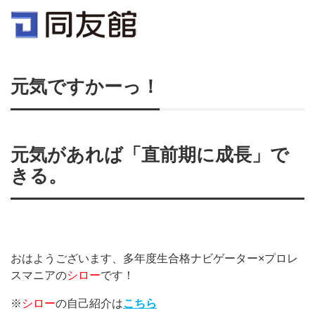
元気ですかーっ！
元気があれば
「直前期に成長」
で
きる。
おはようございます、多年度生合格ナビゲーター×プロレ
スマニアの
シロー
です！
※
シロー
の自己紹介は
こちら