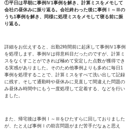
①平日は早朝に事例Ⅳ1事例を解き、計算ミスをメモして
会社の昼休みに振り返る。会社終わった後に事例Ⅰ～Ⅲの
うち1事例を解き、同様に処理ミスをメモして寝る前に振
り返る。
詳細をお伝えすると、出勤2時間前に起床して事例Ⅳ1事例
を処理します。事例Ⅳは得意科目だったのですが、計算ミ
スをなくすことができれば極めて安定した点数が獲得でき
る実感がありました。そのため他事例よりも多めに毎日1
事例を処理することで、計算ミスをすべて洗い出して記録
に残す。そして通勤時や昼休みに見直して間違えた問題の
み昼休み時間中にもう一度処理して定着する、などを行い
ました。
また、帰宅後は事例Ⅰ～Ⅲをひたすらに回しておりました
が、たとえば事例Ⅰの助言問題がまだ苦手だなぁと思え