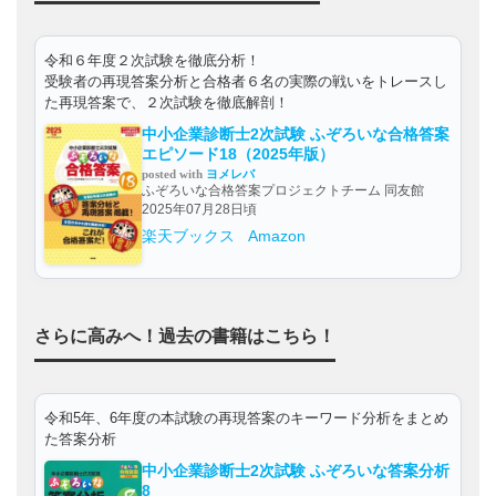
令和６年度２次試験を徹底分析！
受験者の再現答案分析と合格者６名の実際の戦いをトレースし
た再現答案で、２次試験を徹底解剖！
中小企業診断士2次試験 ふぞろいな合格答案
エピソード18（2025年版）
posted with
ヨメレバ
ふぞろいな合格答案プロジェクトチーム 同友館
2025年07月28日頃
楽天ブックス
Amazon
さらに高みへ！過去の書籍はこちら！
令和5年、6年度の本試験の再現答案のキーワード分析をまとめ
た答案分析
中小企業診断士2次試験 ふぞろいな答案分析
8