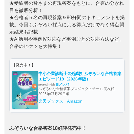
★受験者の皆さまの再現答案をもとに、合否の分かれ
目を徹底分析！
★合格者５名の再現答案＆80分間のドキュメントを掲
載。今回もふぞろい採点による得点だけでなく得点開
示結果も記載
★AI活用や事例Ⅳ対応など事例ごとの対応方法など、
合格のヒケツを大特集！
【発売中！】
中小企業診断士2次試験 ふぞろいな合格答案
エピソード19（2026年版）
posted with
ヨメレバ
ふぞろいな合格答案プロジェクトチーム 同友館
2026年07月29日頃
楽天ブックス
Amazon
ふぞろいな合格答案18好評発売中！