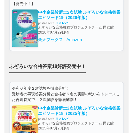
【発売中！】
中小企業診断士2次試験 ふぞろいな合格答案
エピソード19（2026年版）
posted with
ヨメレバ
ふぞろいな合格答案プロジェクトチーム 同友館
2026年07月29日頃
楽天ブックス
Amazon
ふぞろいな合格答案18好評発売中！
令和６年度２次試験を徹底分析！
受験者の再現答案分析と合格者６名の実際の戦いをトレースし
た再現答案で、２次試験を徹底解剖！
中小企業診断士2次試験 ふぞろいな合格答案
エピソード18（2025年版）
posted with
ヨメレバ
ふぞろいな合格答案プロジェクトチーム 同友館
2025年07月28日頃