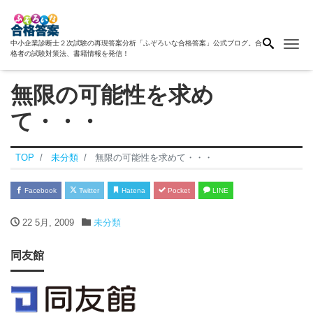
Me
中小企業診断士２次試験の再現答案分析「ふぞろいな合格答案」公式ブログ。合
格者の試験対策法、書籍情報を発信！
無限の可能性を求め
て・・・
TOP
未分類
無限の可能性を求めて・・・
Facebook
Twitter
Hatena
Pocket
LINE
22 5月, 2009
未分類
同友館