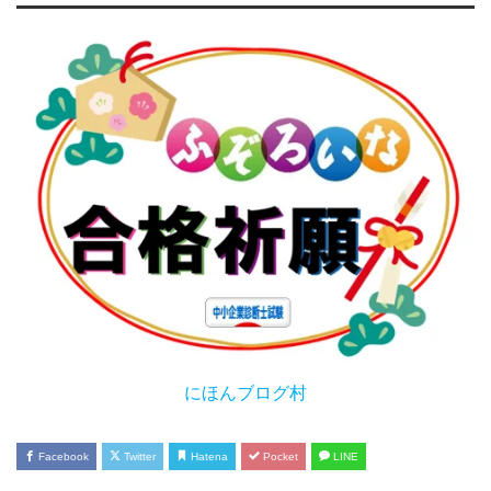
にほんブログ村
Facebook
Twitter
Hatena
Pocket
LINE