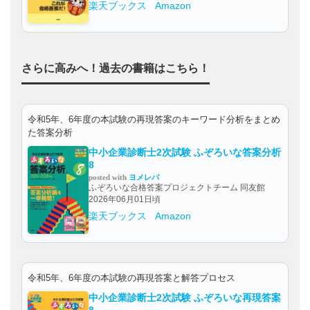
楽天ブックス
Amazon
さらに高みへ！過去の書籍はこちら！
令和5年、6年度の本試験の再現答案のキーワード分析をまとめ
た答案分析
中小企業診断士2次試験 ふぞろいな答案分析
8
posted with
ヨメレバ
ふぞろいな合格答案プロジェクトチーム 同友館
2026年06月01日頃
楽天ブックス
Amazon
令和5年、6年度の本試験の再現答案と解答プロセス
中小企業診断士2次試験 ふぞろいな再現答案
8