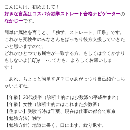
こんにちは、初めまして！
好きな言葉はコスパ☆独学ストレート合格ナビゲーター
の
なかじー
です。
簡単に属性を言うと、「独学、ストレート、IT系」です。
これから受験生のみなさんをばっちり後方支援していきた
いと思いますので、
どれかひとつでも属性が一致する方、もしくは全くかすり
もしないよ( ´Д`)y━~って方も、よろしくお願いしまー
す！
…あれ、ちょっと簡単すぎ？じゃあがっつり自己紹介しち
ゃいますね。
【年齢】20代後半（診断士的には少数派の平成生まれ）
【年齢】女性（診断士的にはこれまた少数派）
【住まい】受験当時は千葉、現在は仕事の都合で東京
【勉強方法】独学
【勉強方針】地道に書く。口に出す。繰り返す。