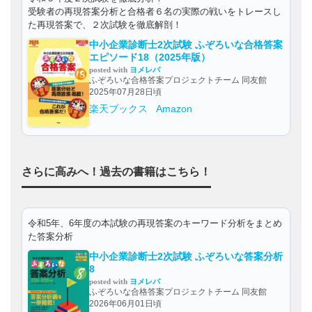
受験者の再現答案分析と合格者６名の実際の戦いをトレースし
た再現答案で、２次試験を徹底解剖！
中小企業診断士2次試験 ふぞろいな合格答案
エピソード18（2025年版）
posted with
ヨメレバ
ふぞろいな合格答案プロジェクトチーム 同友館
2025年07月28日頃
楽天ブックス
Amazon
さらに高みへ！過去の書籍はこちら！
令和5年、6年度の本試験の再現答案のキーワード分析をまとめ
た答案分析
中小企業診断士2次試験 ふぞろいな答案分析
8
posted with
ヨメレバ
ふぞろいな合格答案プロジェクトチーム 同友館
2026年06月01日頃