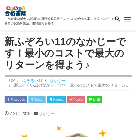
Me
中小企業診断士２次試験の再現答案分析「ふぞろいな合格答案」公式ブログ。合
格者の試験対策法、書籍情報を発信！
新ふぞろい11のなかじーで
す！最小のコストで最大の
リターンを得よう♪
TOP
ふぞろい11
なかじー
新ふぞろい11のなかじーです！最小のコストで最大のリターンを得よう♪
Facebook
Twitter
Hatena
Pocket
LINE
7 2月, 2018
なかじー