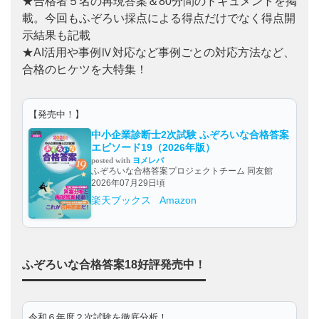
★合格者５名の再現答案＆80分間のドキュメントを掲
載。今回もふぞろい採点による得点だけでなく得点開
示結果も記載
★AI活用や事例Ⅳ対応など事例ごとの対応方法など、
合格のヒケツを大特集！
【発売中！】
中小企業診断士2次試験 ふぞろいな合格答案
エピソード19（2026年版）
posted with
ヨメレバ
ふぞろいな合格答案プロジェクトチーム 同友館
2026年07月29日頃
楽天ブックス
Amazon
ふぞろいな合格答案18好評発売中！
令和６年度２次試験を徹底分析！