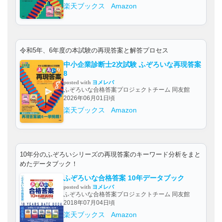
楽天ブックス
Amazon
令和5年、6年度の本試験の再現答案と解答プロセス
中小企業診断士2次試験 ふぞろいな再現答案
8
posted with
ヨメレバ
ふぞろいな合格答案プロジェクトチーム 同友館
2026年06月01日頃
楽天ブックス
Amazon
10年分のふぞろいシリーズの再現答案のキーワード分析をまと
めたデータブック！
ふぞろいな合格答案 10年データブック
posted with
ヨメレバ
ふぞろいな合格答案プロジェクトチーム 同友館
2018年07月04日頃
楽天ブックス
Amazon