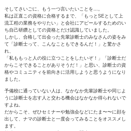
そしてさいごに、もう一つ言いたいことを…。
私は正直この資格に合格するまで、「もっとSEとして上
流工程の業務をやりたい」と会社にアピールするためのい
ち自己研鑽としての資格とだけ認識していました。
しかし、合格して出会った先輩診断士のみなさんの姿をみ
て「診断士って、こんなこともできるんだ！」と驚かさ
れ、
「私ももっと人の役に立つことをしたいぞ！」「診断士だ
からこそできることがありそうだ！」と思い、診断士の資
格やコミュニティを前向きに活用しようと思うようになり
ました。
予備校に通っていない人は、なかなか先輩診断士や同じよ
うに診断士を志す人と交わる機会はなかなか得られないで
すよね。
だからこそ、ぜひセミナーや勉強会などにたま〜〜に顔を
出して、ナマの診断士と一度会ってみることをオススメし
ます。