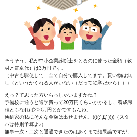
そうそう、私が中小企業診断士をとるのに使った金額（教
材と電卓代）は3万円です。
（中古も駆使して、全て自分で購入してます。貰い物は無
し（というかくれる人がいない（だって独学だから）））
えっ？て思った方いらっしゃいますかね？
予備校に通うと通学費って20万円くらいかかるし、養成課
程ともなれば200万円とかですもんね。
倹約家の私にそんな金額は出せません。((((;ﾟДﾟ))))（スタ
バは特別予算よ♪）
無事一次・二次と通過できたのはあくまで結果論ですが、