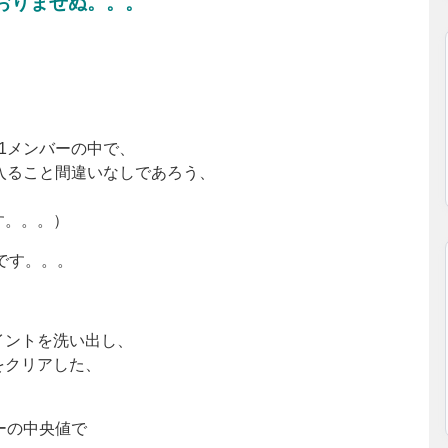
おりませぬ。。。
1メンバーの中で、
入ること間違いなしであろう、
す。。。）
です。。。
イントを洗い出し、
をクリアした、
ーの中央値で