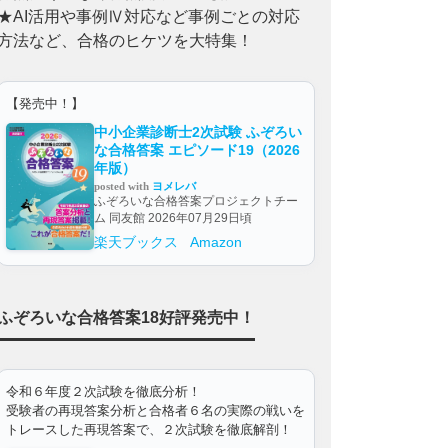
★AI活用や事例Ⅳ対応など事例ごとの対応
方法など、合格のヒケツを大特集！
【発売中！】
中小企業診断士2次試験 ふぞろい
な合格答案 エピソード19（2026
年版）
posted with
ヨメレバ
ふぞろいな合格答案プロジェクトチー
ム 同友館 2026年07月29日頃
楽天ブックス
Amazon
ふぞろいな合格答案18好評発売中！
令和６年度２次試験を徹底分析！
受験者の再現答案分析と合格者６名の実際の戦いを
トレースした再現答案で、２次試験を徹底解剖！