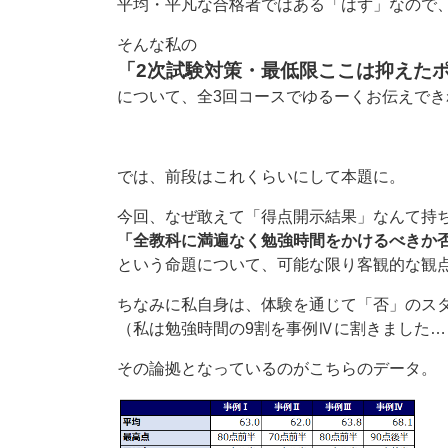
平均・平凡な合格者ではある「はず」なので
そんな私の
「2次試験対策・最低限ここは抑えた
について、全3回コースでゆるーくお伝えで
では、前段はこれくらいにして本題に。
今回、なぜ敢えて「得点開示結果」なんて持
「全教科に満遍なく勉強時間をかけるべきか
という命題について、可能な限り客観的な観
ちなみに私自身は、体験を通じて「否」のス
（私は勉強時間の9割を事例Ⅳに割きました…
その論拠となっているのがこちらのデータ。