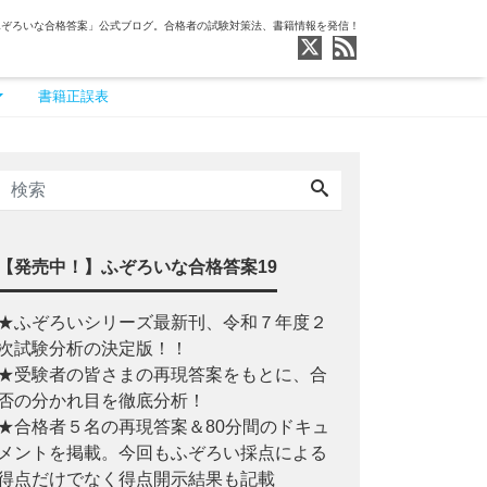
ふぞろいな合格答案」公式ブログ。合格者の試験対策法、書籍情報を発信！
書籍正誤表
【発売中！】ふぞろいな合格答案19
★ふぞろいシリーズ最新刊、令和７年度２
次試験分析の決定版！！
★受験者の皆さまの再現答案をもとに、合
否の分かれ目を徹底分析！
★合格者５名の再現答案＆80分間のドキュ
メントを掲載。今回もふぞろい採点による
得点だけでなく得点開示結果も記載