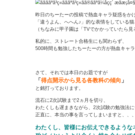
昨日のちーたーの投稿で熱血キャラ疑惑をか
「違うよん、へへん♪」的な表情をしている猫
（ちなみに甲子園は「TVでかかっていたら見
私的に、ストレート合格生にも関わらず、
500時間も勉強したちーたーの方が熱血キャ
さて、それでは本日のお題ですが
「
得点開示から見る各教科の傾向
」
と銘打っております。
流石に2次試験まで2ヵ月を切り、
わたくしも遅まきながら、2次試験の勉強法
正直に、本当の事を言ってしまいますと、、
わたくし、皆様にお伝えできるような