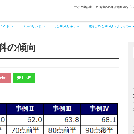
中小企業診断士２次試験の再現答案分析「
ガイド
ふぞろい19
ふぞろいPJ
歴代のふぞろいメンバー
科の傾向
cket
LINE