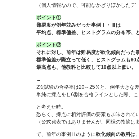
（個人情報なので、可能なかぎりぼかしたデ
ポイント①
難易度が例年並みだった事例Ⅰ・Ⅲは
平均点、標準偏差、ヒストグラムの分布帯、
ポイント②
それに対し、前年は難易度が軟化傾向だった
標準偏差が際立って低く、ヒストグラムも60
最高点も、他教科と比較して10点以上低い。
→
2次試験の合格率は20～25％と、例年大きな
単純に採点をし6割を合格ラインとした際、
と考えた時。
恐らく、採点に相対評価の要素も加味されて
（公式発表ではありませんが、同様の指摘は
で、前年の事例Ⅱのように
軟化傾向の教科
は