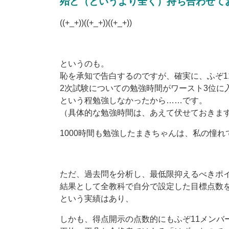
殆ど（というより全く）持ち合わせて
((+_+))((+_+))((+_+))
というのも。
恥を承知で告白するのですが、確実に、ふぞ1
2次試験についての勉強時間がワースト3位に
という程勉強しなかったから……です。
（具体的な勉強時間は、あえて伏せておきま
1000時間も勉強したまきちゃんは、私の憧れ
ただ、過去問を分析し、最低限抑えるべきポ
結果として全教科で自分で設定した目標点数
という実績はあり、
しかも、得点開示の点数的にもふぞ11メンバ