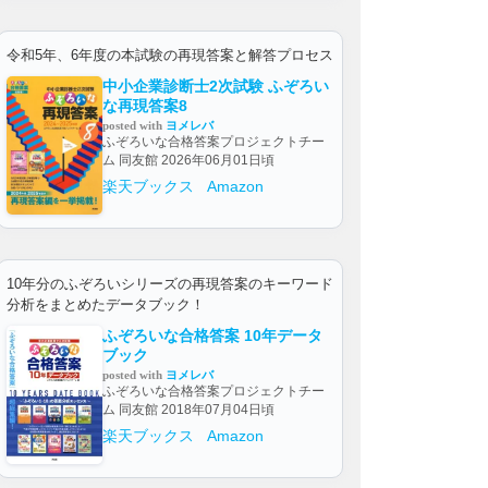
令和5年、6年度の本試験の再現答案と解答プロセス
中小企業診断士2次試験 ふぞろい
な再現答案8
posted with
ヨメレバ
ふぞろいな合格答案プロジェクトチー
ム 同友館 2026年06月01日頃
楽天ブックス
Amazon
10年分のふぞろいシリーズの再現答案のキーワード
分析をまとめたデータブック！
ふぞろいな合格答案 10年データ
ブック
posted with
ヨメレバ
ふぞろいな合格答案プロジェクトチー
ム 同友館 2018年07月04日頃
楽天ブックス
Amazon