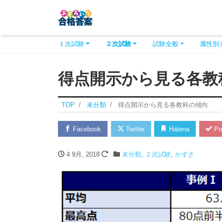
１次試験
２次試験
試験全般
属性別
得点開示から見る各教
TOP
未分類
得点開示から見る各教科の傾向
Facebook
Twitter
Hatena
Po
4 9月, 2018
未分類
,
２次試験
,
かずさ