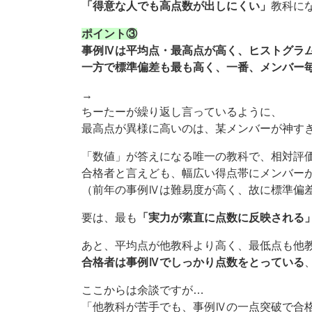
「得意な人でも高点数が出しにくい」
教科に
ポイント③
事例Ⅳは平均点・最高点が高く、ヒストグラ
一方で標準偏差も最も高く、一番、メンバー
→
ちーたーが繰り返し言っているように、
最高点が異様に高いのは、某メンバーが神すぎ
「数値」が答えになる唯一の教科で、相対評
合格者と言えども、幅広い得点帯にメンバー
（前年の事例Ⅳは難易度が高く、故に標準偏
要は、最も
「実力が素直に点数に反映される
あと、平均点が他教科より高く、最低点も他教
合格者は事例Ⅳでしっかり点数をとっている
ここからは余談ですが…
「他教科が苦手でも、事例Ⅳの一点突破で合