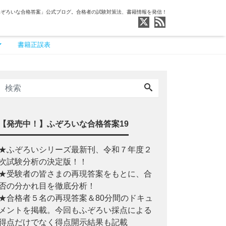
ふぞろいな合格答案」公式ブログ。合格者の試験対策法、書籍情報を発信！
書籍正誤表
【発売中！】ふぞろいな合格答案19
★ふぞろいシリーズ最新刊、令和７年度２
次試験分析の決定版！！
★受験者の皆さまの再現答案をもとに、合
否の分かれ目を徹底分析！
★合格者５名の再現答案＆80分間のドキュ
メントを掲載。今回もふぞろい採点による
得点だけでなく得点開示結果も記載