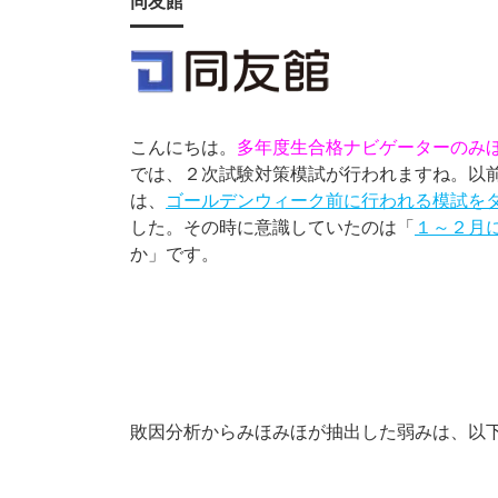
同友館
こんにちは。
多年度生合格ナビゲーターのみ
では、２次試験対策模試が行われますね。以
は、
ゴールデンウィーク前に行われる模試を
した。その時に意識していたのは「
１～２月
か」です。
敗因分析からみほみほが抽出した弱みは、以