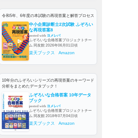
令和5年、6年度の本試験の再現答案と解答プロセス
中小企業診断士2次試験 ふぞろい
な再現答案8
posted with
ヨメレバ
ふぞろいな合格答案プロジェクトチー
ム 同友館 2026年06月01日頃
楽天ブックス
Amazon
10年分のふぞろいシリーズの再現答案のキーワード
分析をまとめたデータブック！
ふぞろいな合格答案 10年データ
ブック
posted with
ヨメレバ
ふぞろいな合格答案プロジェクトチー
ム 同友館 2018年07月04日頃
楽天ブックス
Amazon