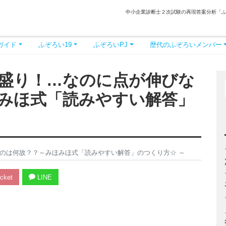
中小企業診断士２次試験の再現答案分析「
ガイド
ふぞろい19
ふぞろいPJ
歴代のふぞろいメンバー
盛り！…なのに点が伸びな
みほ式「読みやすい解答」
のは何故？？～みほみほ式「読みやすい解答」のつくり方☆ ～
cket
LINE