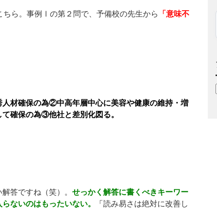
こちら。事例Ⅰの第２問で、予備校の先生から
「意味不
秀人材確保の為②中高年層中心に美容や健康の維持・増
して確保の為③他社と差別化図る。
い解答ですね（笑）。
せっかく解答に書くべきキーワー
入らないのはもったいない。
「
読み易さは絶対に改善し