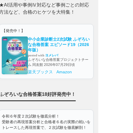
★AI活用や事例Ⅳ対応など事例ごとの対応
方法など、合格のヒケツを大特集！
【発売中！】
中小企業診断士2次試験 ふぞろい
な合格答案 エピソード19（2026
年版）
posted with
ヨメレバ
ふぞろいな合格答案プロジェクトチー
ム 同友館 2026年07月29日頃
楽天ブックス
Amazon
ふぞろいな合格答案18好評発売中！
令和６年度２次試験を徹底分析！
受験者の再現答案分析と合格者６名の実際の戦いを
トレースした再現答案で、２次試験を徹底解剖！