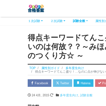
１次試験
２次試験
試験全般
属性別
得点キーワードてんこ
いのは何故？？～みほ
のつくり方☆ ～
TOP
属性別ガイド
多年度生向け
得点キーワードてんこ盛り！…なのに点が伸びない
Facebook
Twitter
Hatena
Po
24 4月, 2015
多年度生向け
,
試験全般