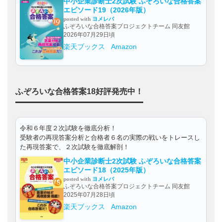
中小企業診断士2次試験 ふぞろいな合格答案
エピソード19（2026年版）
posted with
ヨメレバ
ふぞろいな合格答案プロジェクトチーム 同友館
2026年07月29日頃
楽天ブックス
Amazon
ふぞろいな合格答案18好評発売中！
令和６年度２次試験を徹底分析！
受験者の再現答案分析と合格者６名の実際の戦いをトレースし
た再現答案で、２次試験を徹底解剖！
中小企業診断士2次試験 ふぞろいな合格答案
エピソード18（2025年版）
posted with
ヨメレバ
ふぞろいな合格答案プロジェクトチーム 同友館
2025年07月28日頃
楽天ブックス
Amazon