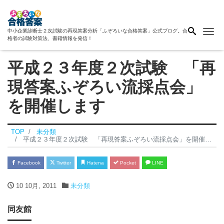
Me
中小企業診断士２次試験の再現答案分析「ふぞろいな合格答案」公式ブログ。合
格者の試験対策法、書籍情報を発信！
平成２３年度２次試験 「再
現答案ふぞろい流採点会」
を開催します
TOP
未分類
平成２３年度２次試験 「再現答案ふぞろい流採点会」を開催します
Facebook
Twitter
Hatena
Pocket
LINE
10 10月, 2011
未分類
同友館