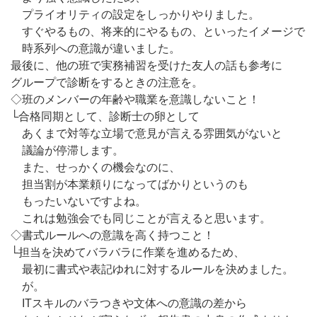
プライオリティの設定をしっかりやりました。
すぐやるもの、将来的にやるもの、といったイメージで
時系列への意識が違いました。
最後に、他の班で実務補習を受けた友人の話も参考に
グループで診断をするときの注意を。
◇班のメンバーの年齢や職業を意識しないこと！
└合格同期として、診断士の卵として
あくまで対等な立場で意見が言える雰囲気がないと
議論が停滞します。
また、せっかくの機会なのに、
担当割が本業頼りになってばかりというのも
もったいないですよね。
これは勉強会でも同じことが言えると思います。
◇書式ルールへの意識を高く持つこと！
└担当を決めてバラバラに作業を進めるため、
最初に書式や表記ゆれに対するルールを決めました。
が。
ITスキルのバラつきや文体への意識の差から