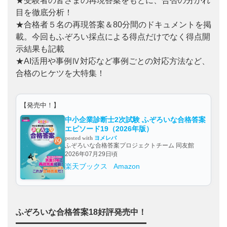
★受験者の皆さまの再現答案をもとに、合否の分かれ
目を徹底分析！
★合格者５名の再現答案＆80分間のドキュメントを掲
載。今回もふぞろい採点による得点だけでなく得点開
示結果も記載
★AI活用や事例Ⅳ対応など事例ごとの対応方法など、
合格のヒケツを大特集！
【発売中！】
中小企業診断士2次試験 ふぞろいな合格答案
エピソード19（2026年版）
posted with
ヨメレバ
ふぞろいな合格答案プロジェクトチーム 同友館
2026年07月29日頃
楽天ブックス
Amazon
ふぞろいな合格答案18好評発売中！