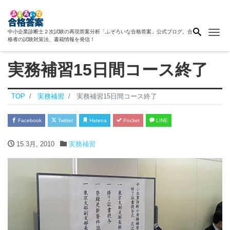
Me
中小企業診断士２次試験の再現答案分析「ふぞろいな合格答案」公式ブログ。合
格者の試験対策法、書籍情報を発信！
実務補習15日間コース終了
TOP
実務補習
実務補習15日間コース終了
Facebook
Twitter
Hatena
Pocket
LINE
15 3月, 2010
実務補習