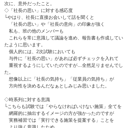
次に、意外だったこと。
◇「社長の思い」に対する感応度
└やはり、社長に直接お会いして話を聞くと
「社長の思い」や「社長の意向」の印象が強く
私も、班の他のメンバーも
これらを常に意識して議論を進め、報告書も作成してい
たように思います。
個人的には、2次試験においても
与件に「社長の思い」があれば必ずチェックを入れて
重視するようにしていたのですが…全然足りませんでし
た。
想像以上に「社長の気持ち」「従業員の気持ち」が
方向性を決めるんだなぁとしみじみ思いました。
◇時系列に対する意識
└こちらも試験では「やらなければいけない施策」全てを
網羅的に抽出するイメージの方が強かったのですが
実務補習では「実行できる施策を提案する」ことを
より強く意識したため、