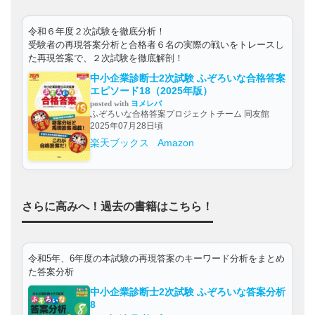
令和６年度２次試験を徹底分析！
受験者の再現答案分析と合格者６名の実際の戦いをトレースし
た再現答案で、２次試験を徹底解剖！
中小企業診断士2次試験 ふぞろいな合格答案
エピソード18（2025年版）
posted with
ヨメレバ
ふぞろいな合格答案プロジェクトチーム 同友館
2025年07月28日頃
楽天ブックス
Amazon
さらに高みへ！過去の書籍はこちら！
令和5年、6年度の本試験の再現答案のキーワード分析をまとめ
た答案分析
中小企業診断士2次試験 ふぞろいな答案分析
8