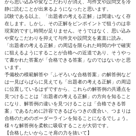
から思い込みや変なこだわりが消え、与件文や設問文を冷
静に読むことが出来るようになったと思います。
試験である以上、「出題者の考える正解」は間違いなく存
在します。しかし、その正解をピンポイントで狙うのは非
現実的ですし時間が足りません。そうではなく、思い込み
や変なこだわりを抑えて与件文や設問文を素直に読み、
「出題者の考える正解」の周辺を限られた時間の中で確実
に狙えるようにすることが合格への近道であり、そうやっ
て書かれた答案が「合格できる答案」なのではないかと思
います。
予備校の模範解答や「ふぞろいな合格答案」の解答例など
は一見ばらばらに見えても「出題者の考える正解」の周辺
に位置しているはずですから、これらの解答例の共通点を
見つけることは「出題者の考える正解」の方向を知ること
になり、解答例の違いを見つけることは「合格できる答
案」であるために許容できるばらつきの度合い、つまりは
合格のためのボーダーラインを知ることになるでしょう。
様々な解答例を柔軟に吸収することが大切です。
【合格したいからこそ肩の力を抜いて】