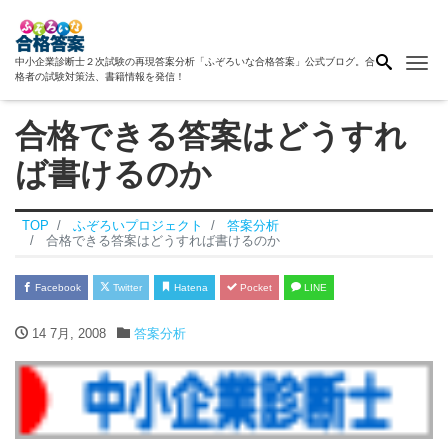
Me
中小企業診断士２次試験の再現答案分析「ふぞろいな合格答案」公式ブログ。合
格者の試験対策法、書籍情報を発信！
合格できる答案はどうすれ
ば書けるのか
TOP
ふぞろいプロジェクト
答案分析
合格できる答案はどうすれば書けるのか
Facebook
Twitter
Hatena
Pocket
LINE
14 7月, 2008
答案分析