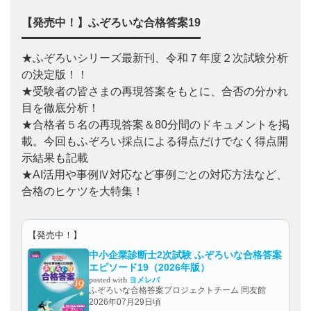
【発売中！】ふぞろいな合格答案19
★ふぞろいシリーズ最新刊、令和７年度２次試験分析
の決定版！！
★受験者の皆さまの再現答案をもとに、合否の分かれ
目を徹底分析！
★合格者５名の再現答案＆80分間のドキュメントを掲
載。今回もふぞろい採点による得点だけでなく得点開
示結果も記載
★AI活用や事例Ⅳ対応など事例ごとの対応方法など、
合格のヒケツを大特集！
【発売中！】
中小企業診断士2次試験 ふぞろいな合格答案
エピソード19（2026年版）
posted with
ヨメレバ
ふぞろいな合格答案プロジェクトチーム 同友館
2026年07月29日頃