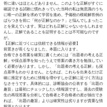
答に違いはほとんどありません。このような正解がすぐに
確認できる試験に慣れきっていた当時の私は無意識のうち
に唯一の正解を求めて学習を進め、予備校の模範解答例の
ばらつきを前に「何が正解なのか？」と悩んでしまったこ
とを覚えています。実はどれも正解じゃないかもしれませ
んし、正解であることを証明することは不可能なのです
が。
【正解に近づくには信頼できる情報が必要】
前置きが長くなりました、本題に入ります。
合格できる答案を確実に書くためには「出題者の考える正
解」や採点基準を知ったうえで答案の書き方を勉強してい
く必要があります。しかし、「出題者の考える正解」も採
点基準もわかりません。となれば、これらを出来るだけ正
確に推定するために情報を増やすしか正解に近づく方法は
なさそうです。具体的には、診断協会の公表する「出題の
趣旨」は最初にチェックしたい情報源ですし、過去の受験
生の再現答案を分析して合格者と不合格者の差が抽出でき
れば、「出題の趣旨」よりは確実性は劣りますが貴重な情
報源となります。