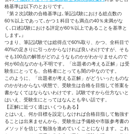
格基準は以下のとおりです。
『第２次試験の合格基準は､筆記試験における総点数の
60％以上であって､かつ１科目でも満点の40％未満がな
く､口述試験における評定が60％以上であることを基準と
します｡』
つまり、筆記試験では総得点で60%取り、かつ、全科目で
40%の足きりに引っかからなければ良いわけですが、そも
そも100点の解答がどのようなものかがわかりませんので
何が60点なのかも不明です。「出題者の考える正解」は受
験生にとっても、合格者にとっても闇の中なのです。
このように、「出題者が考える正解」がどういったものな
のかがわからない状態で、受験生は合格を目指して答案を
書かなくてはならないわけです。試験ですから仕方ないと
はいえ、受験生にとってはなんとも辛い話です。
【正解に近づく道はいくつもある】
とはいえ、何か目標を設定しなければ合格目指して勉強す
ることは出来ませんから、受験生は予備校や市販参考書の
メソッドを信じて勉強を進めていくことになります。これ