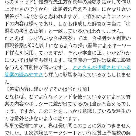
らのメソッドは優秀な先生方が長年の経験を活かして作り
上げたものですから「出題者の考える正解」にかなり近い
解答が作成できると思われますが、ご存知のようにメソッ
ドの内容は様々であり、しかも作成した解答が本当に「出
題者の考える正解」と一致しているかはわかりません。
たとえば「ふぞろいな合格答案」では、合格者やＡ判定の
再現答案が60点以上になるような採点基準によるキーワー
ド採点を採用していますが、それが本当に正しいかどうか
については疑問も残ります。設問間の一貫性は採点に影響
を与える可能性が高いですし、
ととさんが指摘されている
答案の読みやすさ
も採点に影響を与えているかもしれませ
ん。
【答案内容に違いがでるのは当たり前】
となれば、どのようなメソッドを使っているかによって答
案の内容やポリシーに差が出てくるのは当然と言えるでし
ょう。ですが、このことをしっかり意識している受験生の
方は意外と少ないように思います。
私事で恐縮ですが、私は長い間このことに気がつきません
でした。１次試験はマークシートという性質上予備校の解