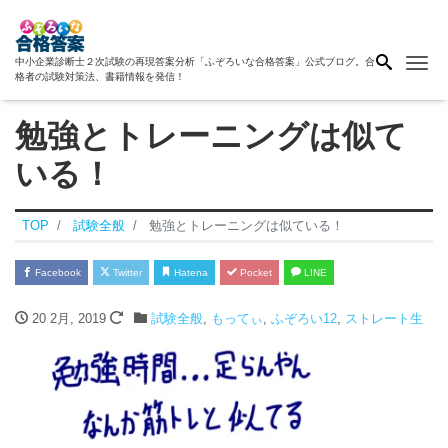
Me
中小企業診断士２次試験の再現答案分析「ふぞろいな合格答案」公式ブログ。合
格者の試験対策法、書籍情報を発信！
勉強とトレーニングは似て
いる！
TOP
試験全般
勉強とトレーニングは似ている！
Facebook
Twitter
Hatena
Pocket
LINE
20 2月, 2019
試験全般
,
もってぃ
,
ふぞろい12
,
ストレート生