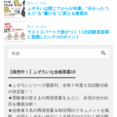
24 7月, 2026
ふぞろいは閉じてからが本番。“分かったつ
もり”を“書ける”に変える復習法
15 7月, 2026
ラストスパートで差がつく！1次試験直前期
に意識したい3つのポイント
【発売中！】ふぞろいな合格答案19
★ふぞろいシリーズ最新刊、令和７年度２次試験分析
の決定版！！
★受験者の皆さまの再現答案をもとに、合否の分かれ
目を徹底分析！
★合格者５名の再現答案＆80分間のドキュメントを掲
載。今回もふぞろい採点による得点だけでなく得点開