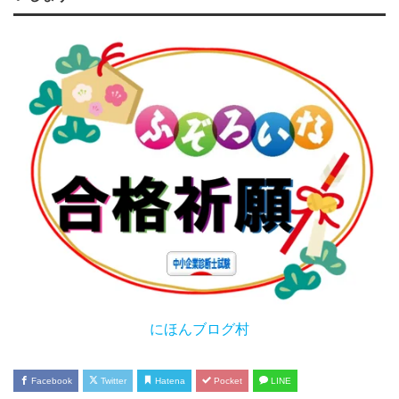
にほんブログ村
Facebook
Twitter
Hatena
Pocket
LINE