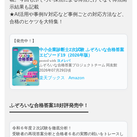
示結果も記載
★AI活用や事例Ⅳ対応など事例ごとの対応方法など、
合格のヒケツを大特集！
【発売中！】
中小企業診断士2次試験 ふぞろいな合格答案
エピソード19（2026年版）
posted with
ヨメレバ
ふぞろいな合格答案プロジェクトチーム 同友館
2026年07月29日頃
楽天ブックス
Amazon
ふぞろいな合格答案18好評発売中！
令和６年度２次試験を徹底分析！
受験者の再現答案分析と合格者６名の実際の戦いをトレースし