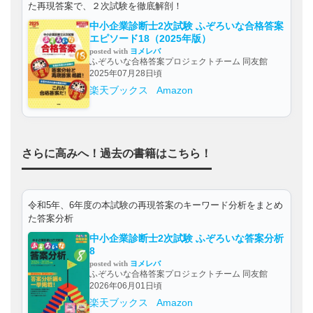
た再現答案で、２次試験を徹底解剖！
中小企業診断士2次試験 ふぞろいな合格答案
エピソード18（2025年版）
posted with
ヨメレバ
ふぞろいな合格答案プロジェクトチーム 同友館
2025年07月28日頃
楽天ブックス
Amazon
さらに高みへ！過去の書籍はこちら！
令和5年、6年度の本試験の再現答案のキーワード分析をまとめ
た答案分析
中小企業診断士2次試験 ふぞろいな答案分析
8
posted with
ヨメレバ
ふぞろいな合格答案プロジェクトチーム 同友館
2026年06月01日頃
楽天ブックス
Amazon