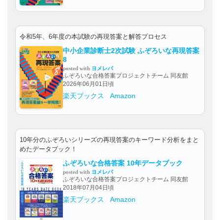
令和5年、6年度の本試験の再現答案と解答プロセス
中小企業診断士2次試験 ふぞろいな再現答案
8
posted with
ヨメレバ
ふぞろいな合格答案プロジェクトチーム 同友館
2026年06月01日頃
楽天ブックス
Amazon
10年分のふぞろいシリーズの再現答案のキーワード分析をまと
めたデータブック！
ふぞろいな合格答案 10年データブック
posted with
ヨメレバ
ふぞろいな合格答案プロジェクトチーム 同友館
2018年07月04日頃
楽天ブックス
Amazon