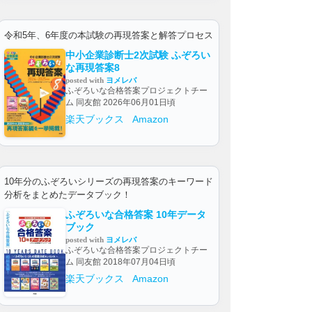
令和5年、6年度の本試験の再現答案と解答プロセス
中小企業診断士2次試験 ふぞろい
な再現答案8
posted with
ヨメレバ
ふぞろいな合格答案プロジェクトチー
ム 同友館 2026年06月01日頃
楽天ブックス
Amazon
10年分のふぞろいシリーズの再現答案のキーワード
分析をまとめたデータブック！
ふぞろいな合格答案 10年データ
ブック
posted with
ヨメレバ
ふぞろいな合格答案プロジェクトチー
ム 同友館 2018年07月04日頃
楽天ブックス
Amazon