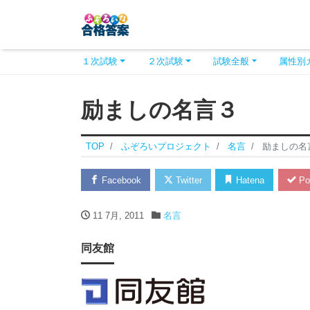
１次試験
２次試験
試験全般
属性別
励ましの名言３
TOP
ふぞろいプロジェクト
名言
励ましの名
Facebook
Twitter
Hatena
Po
11 7月, 2011
名言
同友館