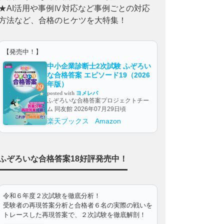
★AI活用や事例Ⅳ対応など事例ごとの対応
方法など、合格のヒケツを大特集！
【発売中！】
中小企業診断士2次試験 ふぞろい
な合格答案 エピソード19（2026
年版）
posted with
ヨメレバ
ふぞろいな合格答案プロジェクトチー
ム 同友館 2026年07月29日頃
楽天ブックス
Amazon
ふぞろいな合格答案18好評発売中！
令和６年度２次試験を徹底分析！
受験者の再現答案分析と合格者６名の実際の戦いを
トレースした再現答案で、２次試験を徹底解剖！