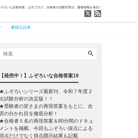
ふぞろいな合格答案」公式ブログ。合格者の試験対策法、書籍情報を発信！
書籍正誤表
【発売中！】ふぞろいな合格答案19
★ふぞろいシリーズ最新刊、令和７年度２
次試験分析の決定版！！
★受験者の皆さまの再現答案をもとに、合
否の分かれ目を徹底分析！
★合格者５名の再現答案＆80分間のドキュ
メントを掲載。今回もふぞろい採点による
得点だけでなく得点開示結果も記載