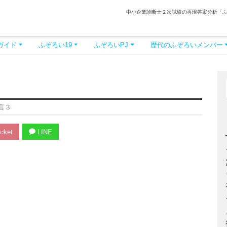
中小企業診断士２次試験の再現答案分析「
ガイド
ふぞろい19
ふぞろいPJ
歴代のふぞろいメンバー
言３
cket
LINE