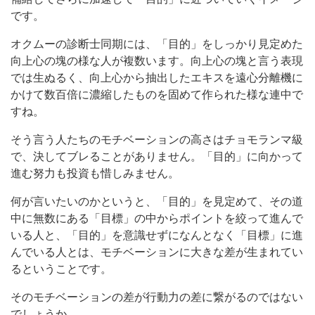
です。
オクムーの診断士同期には、「目的」をしっかり見定めた
向上心の塊の様な人が複数います。向上心の塊と言う表現
では生ぬるく、向上心から抽出したエキスを遠心分離機に
かけて数百倍に濃縮したものを固めて作られた様な連中で
すね。
そう言う人たちのモチベーションの高さはチョモランマ級
で、決してブレることがありません。「目的」に向かって
進む努力も投資も惜しみません。
何が言いたいのかというと、「目的」を見定めて、その道
中に無数にある「目標」の中からポイントを絞って進んで
いる人と、「目的」を意識せずになんとなく「目標」に進
んでいる人とは、モチベーションに大きな差が生まれてい
るということです。
そのモチベーションの差が行動力の差に繋がるのではない
でしょうか。