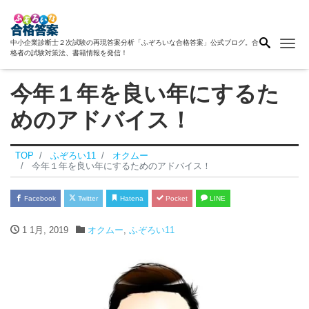
Me
中小企業診断士２次試験の再現答案分析「ふぞろいな合格答案」公式ブログ。合
格者の試験対策法、書籍情報を発信！
今年１年を良い年にするた
めのアドバイス！
TOP
ふぞろい11
オクムー
今年１年を良い年にするためのアドバイス！
Facebook
Twitter
Hatena
Pocket
LINE
1 1月, 2019
オクムー
,
ふぞろい11