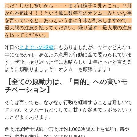
まだ１月だし寒いから・・・まずは様子を見とこう。２月
から本気出す！！という風に数年前のオクムーみたいな事
を言っていると、あっというまに年末が到来しますので、
最大限の注意を払ってください。繰り返す！最大限の注意
を払ってください。
昨日の
とよでぃの投稿
にもありましたが、今年がどんな１
年になるかは、あなたの意思と行動に全て委ねられていま
す。ぜひ、振り返った時に素晴らしい１年だったと言える
ように頑張りましょう！オクムーも頑張ります！
【全ての原動力は、「目的」への高いモ
チベーション】
そうは言っても、なかなか行動を継続することは難しいで
すよね。オクムーもどうしても甘えが起きてサボるという
ことがよくあります。
例えば診断士試験で言えば約1,000時間以上を勉強に費や
す行動力を維持しなくてはなりません。