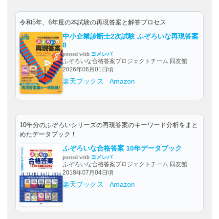
令和5年、6年度の本試験の再現答案と解答プロセス
中小企業診断士2次試験 ふぞろいな再現答案
8
posted with
ヨメレバ
ふぞろいな合格答案プロジェクトチーム 同友館
2026年06月01日頃
楽天ブックス
Amazon
10年分のふぞろいシリーズの再現答案のキーワード分析をまと
めたデータブック！
ふぞろいな合格答案 10年データブック
posted with
ヨメレバ
ふぞろいな合格答案プロジェクトチーム 同友館
2018年07月04日頃
楽天ブックス
Amazon