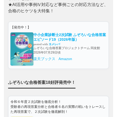
★AI活用や事例Ⅳ対応など事例ごとの対応方法など、
合格のヒケツを大特集！
【発売中！】
中小企業診断士2次試験 ふぞろいな合格答案
エピソード19（2026年版）
posted with
ヨメレバ
ふぞろいな合格答案プロジェクトチーム 同友館
2026年07月29日頃
楽天ブックス
Amazon
ふぞろいな合格答案18好評発売中！
令和６年度２次試験を徹底分析！
受験者の再現答案分析と合格者６名の実際の戦いをトレースし
た再現答案で、２次試験を徹底解剖！